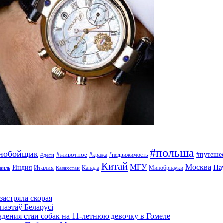
#польша
ьнобойщик
#путеше
#животное
#кража
#недвижимость
#дети
Китай
МГУ
Москва
На
Индия
Италия
Канада
Минобрнауки
аиль
Казахстан
застряла скорая
паэтаў Беларусі
адения стаи собак на 11-летнюю девочку в Гомеле