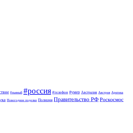
#россия
ствие
#умер
#телефон
Австралия
#пьяный
Австрия
Арктика
Правительство РФ
Роскосмос
ука
Полиция
Новогодние поделки