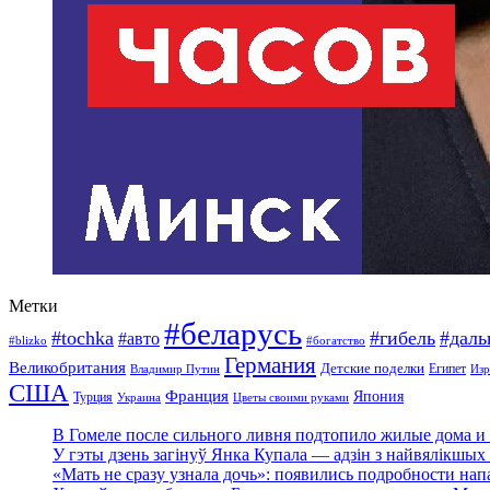
Метки
#беларусь
#tochka
#гибель
#дал
#авто
#blizko
#богатство
Германия
Великобритания
Детские поделки
Египет
Изр
Владимир Путин
США
Франция
Япония
Турция
Украина
Цветы своими руками
В Гомеле после сильного ливня подтопило жилые дома и 
У гэты дзень загінуў Янка Купала — адзін з найвялікшых 
«Мать не сразу узнала дочь»: появились подробности нап