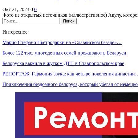
Окт 21, 2023
0
0
Фото из открытых источников (иллюстративное) Акулу, которо
Интересное:
Марио Стефано Пьетродарки на «Славянском базаре»…
Более 122 тыс. многодетных семей проживают в Беларуси
Белоруска выжила в жутком ДТП в Ставропольском крае
РЕПОРТАЖ: Гармония звука: как четыре поколения династии
Приключения бездомного белоруса, который убегал от немец