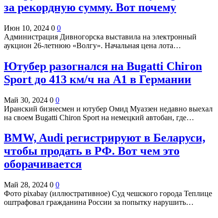
за рекордную сумму. Вот почему
Июн 10, 2024
0
0
Администрация Дивногорска выставила на электронный
аукцион 26-летнюю «Волгу». Начальная цена лота…
Ютубер разогнался на Bugatti Chiron
Sport до 413 км/ч на А1 в Германии
Май 30, 2024
0
0
Иранский бизнесмен и ютубер Омид Муаззен недавно выехал
на своем Bugatti Chiron Sport на немецкий автобан, где…
BMW, Audi регистрируют в Беларуси,
чтобы продать в РФ. Вот чем это
оборачивается
Май 28, 2024
0
0
Фото pixabay (иллюстративное) Суд чешского города Теплице
оштрафовал гражданина России за попытку нарушить…