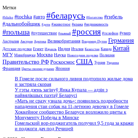
Метки
#беларусь
#tochka
#гибель
#авто
#blizko
#богатство
#дальнобойщик
#животное
#кража
#недвижимость
#дети
#россия
#польша
#путешествие
#умер
#телефон
#пьяный
Германия
Великобритания
Австралия
Австрия
Арктика
Владимир Путин
Китай
Детские поделки
Индия
Египет
Италия
Канада
Израиль
Казахстан
МГУ
Москва
Наука
Полиция
Минобрнауки
Новогодние поделки
США
Правительство РФ
Роскосмос
Турция
Украина
Франция
Япония
Цветы своими руками
В Гомеле после сильного ливня подтопило жилые дома
и застряла скорая
У гэты дзень загінуў Янка Купала — адзін з
найвялікшых паэтаў Беларусі
«Мать не сразу узнала дочь»: появились подробности
нападения стаи собак на 11-летнюю девочку в Гомеле
Хоккейное сообщество Беларуси возложило цветы к
Монументу Победы в Минске
Гомельский вор-поджигатель получил 9,5 года за кражи
и поджоги дач под Речицей