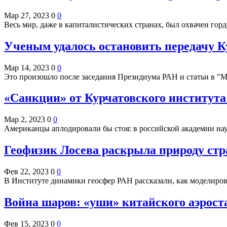
Мар 27, 2023
0
0
Весь мир, даже в капиталистических странах, был охвачен го
Ученым удалось остановить передачу 
Мар 14, 2023
0
0
Это произошло после заседания Президиума РАН и статьи в 
«Санкции» от Курчатовского института 
Мар 2, 2023
0
0
Американцы аплодировали бы стоя: в российской академии на
Геофизик Лосева раскрыла природу ст
Фев 22, 2023
0
0
В Институте динамики геосфер РАН рассказали, как моделир
Война шаров: «уши» китайского аэрост
Фев 15, 2023
0
0