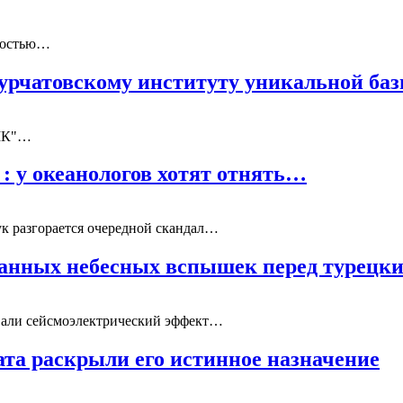
рдостью…
Курчатовскому институту уникальной ба
"МК"…
: у океанологов хотят отнять…
ук разгорается очередной скандал…
ранных небесных вспышек перед турец
овали сейсмоэлектрический эффект…
ата раскрыли его истинное назначение