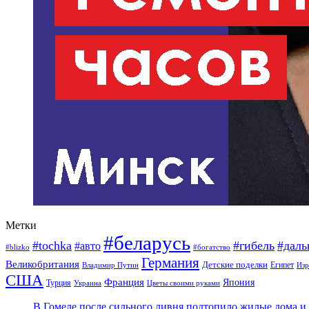
Метки
#беларусь
#tochka
#гибель
#дал
#авто
#blizko
#богатство
Германия
Великобритания
Детские поделки
Египет
Изр
Владимир Путин
США
Франция
Япония
Турция
Украина
Цветы своими руками
В Гомеле после сильного ливня подтопило жилые дома и 