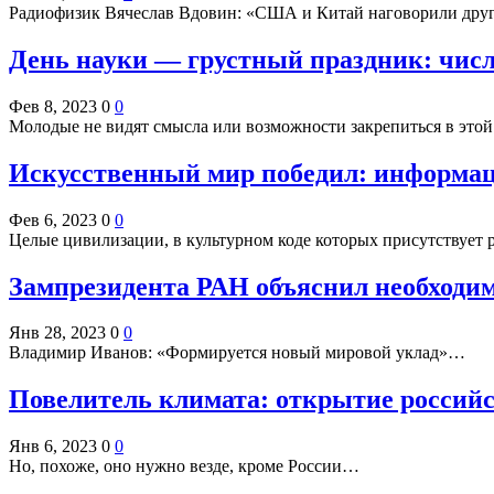
Радиофизик Вячеслав Вдовин: «США и Китай наговорили друг 
День науки — грустный праздник: числ
Фев 8, 2023
0
0
Молодые не видят смысла или возможности закрепиться в это
Искусственный мир победил: информац
Фев 6, 2023
0
0
Целые цивилизации, в культурном коде которых присутствует 
Зампрезидента РАН объяснил необходи
Янв 28, 2023
0
0
Владимир Иванов: «Формируется новый мировой уклад»…
Повелитель климата: открытие российс
Янв 6, 2023
0
0
Но, похоже, оно нужно везде, кроме России…