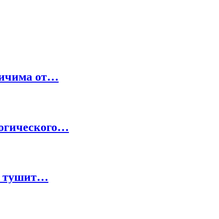
личима от…
логического…
 и тушит…