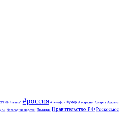
#россия
ствие
#умер
#телефон
Австралия
#пьяный
Австрия
Арктика
Правительство РФ
Роскосмос
ука
Полиция
Новогодние поделки