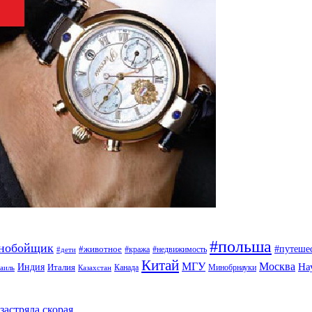
#польша
ьнобойщик
#путеше
#животное
#кража
#недвижимость
#дети
Китай
МГУ
Москва
На
Индия
Италия
Канада
Минобрнауки
аиль
Казахстан
застряла скорая