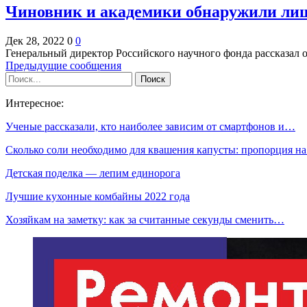
Чиновник и академики обнаружили лиш
Дек 28, 2022
0
0
Генеральный директор Российского научного фонда рассказал
Предыдущие сообщения
Интересное:
Ученые рассказали, кто наиболее зависим от смартфонов и…
Сколько соли необходимо для квашения капусты: пропорция н
Детская поделка — лепим единорога
Лучшие кухонные комбайны 2022 года
Хозяйкам на заметку: как за считанные секунды сменить…