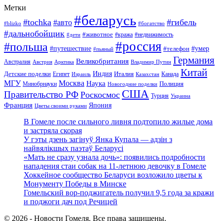
Метки
#беларусь
#tochka
#гибель
#авто
#blizko
#богатство
#дальнобойщик
#животное
#кража
#недвижимость
#дети
#россия
#польша
#путешествие
#умер
#телефон
#пьяный
Германия
Великобритания
Австралия
Австрия
Арктика
Владимир Путин
Китай
Детские поделки
Индия
Египет
Италия
Канада
Израиль
Казахстан
МГУ
Москва
Наука
Полиция
Минобрнауки
Новогодние поделки
США
Правительство РФ
Роскосмос
Турция
Украина
Франция
Япония
Цветы своими руками
В Гомеле после сильного ливня подтопило жилые дома
и застряла скорая
У гэты дзень загінуў Янка Купала — адзін з
найвялікшых паэтаў Беларусі
«Мать не сразу узнала дочь»: появились подробности
нападения стаи собак на 11-летнюю девочку в Гомеле
Хоккейное сообщество Беларуси возложило цветы к
Монументу Победы в Минске
Гомельский вор-поджигатель получил 9,5 года за кражи
и поджоги дач под Речицей
© 2026 - Новости Гомеля. Все права защищены.