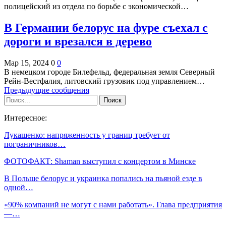
полицейский из отдела по борьбе с экономической…
В Германии белорус на фуре съехал с
дороги и врезался в дерево
Мар 15, 2024
0
0
В немецком городе Билефельд, федеральная земля Северный
Рейн-Вестфалия, литовский грузовик под управлением…
Предыдущие сообщения
Интересное:
Лукашенко: напряженность у границ требует от
пограничников…
ФОТОФАКТ: Shaman выступил с концертом в Минске
В Польше белорус и украинка попались на пьяной езде в
одной…
«90% компаний не могут с нами работать». Глава предприятия
—…