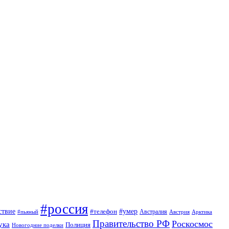
#россия
ствие
#умер
#телефон
Австралия
#пьяный
Австрия
Арктика
Правительство РФ
Роскосмос
ука
Полиция
Новогодние поделки