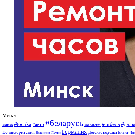
Метки
#беларусь
#tochka
#гибель
#дал
#авто
#blizko
#богатство
Германия
Великобритания
Детские поделки
Египет
Изр
Владимир Путин