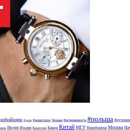
#польша
ьнобойщик
#путеше
#животное
#кража
#недвижимость
#дети
Китай
МГУ
Москва
На
Индия
Италия
Канада
Минобрнауки
аиль
Казахстан