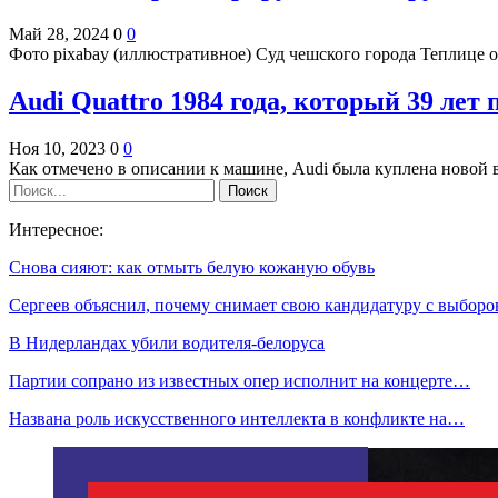
Май 28, 2024
0
0
Фото pixabay (иллюстративное) Суд чешского города Теплице
Audi Quattro 1984 года, который 39 лет
Ноя 10, 2023
0
0
Как отмечено в описании к машине, Audi была куплена новой
Интересное:
Снова сияют: как отмыть белую кожаную обувь
Сергеев объяснил, почему снимает свою кандидатуру с выбор
В Нидерландах убили водителя-белоруса
Партии сопрано из известных опер исполнит на концерте…
Названа роль искусственного интеллекта в конфликте на…