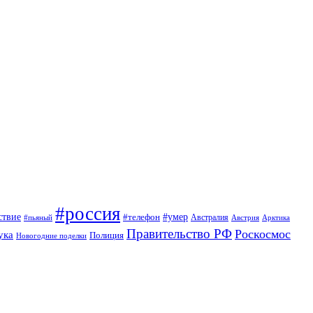
#россия
ствие
#умер
#телефон
Австралия
#пьяный
Австрия
Арктика
Правительство РФ
Роскосмос
ука
Полиция
Новогодние поделки