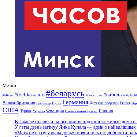
Метки
#беларусь
#tochka
#гибель
#дал
#авто
#blizko
#богатство
Германия
Великобритания
Детские поделки
Египет
Изр
Владимир Путин
США
Франция
Япония
Турция
Украина
Цветы своими руками
В Гомеле после сильного ливня подтопило жилые дома и 
У гэты дзень загінуў Янка Купала — адзін з найвялікшых 
«Мать не сразу узнала дочь»: появились подробности нап