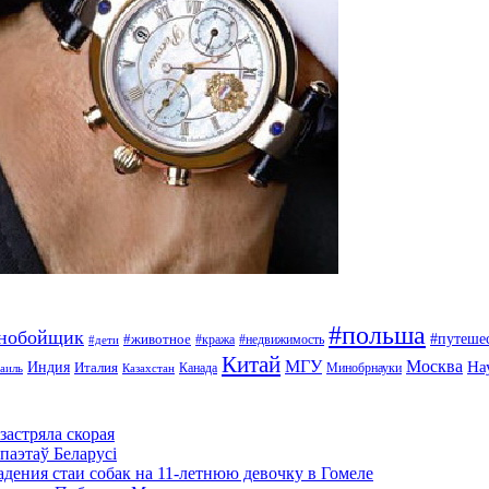
#польша
ьнобойщик
#путеше
#животное
#кража
#недвижимость
#дети
Китай
МГУ
Москва
На
Индия
Италия
Канада
Минобрнауки
аиль
Казахстан
застряла скорая
паэтаў Беларусі
адения стаи собак на 11-летнюю девочку в Гомеле