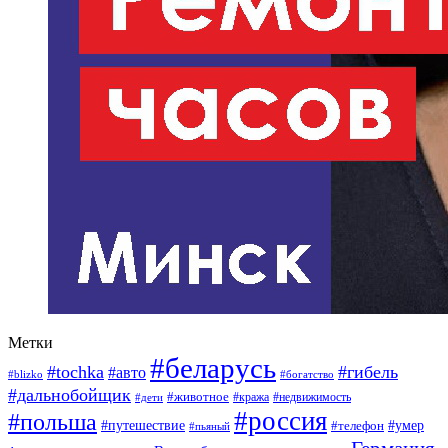
Метки
#беларусь
#tochka
#гибель
#авто
#blizko
#богатство
#дальнобойщик
#животное
#кража
#недвижимость
#дети
#россия
#польша
#путешествие
#умер
#телефон
#пьяный