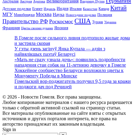
Германия
Великобритания
Австралия
Австрия
Арктика
Владимир Путин
Китай
Детские поделки
Индия
Египет
Италия
Канада
Израиль
Казахстан
МГУ
Москва
Наука
Полиция
Минобрнауки
Новогодние поделки
США
Правительство РФ
Роскосмос
Турция
Украина
Франция
Япония
Цветы своими руками
В Гомеле после сильного ливня подтопило жилые дома
и застряла скорая
У гэты дзень загінуў Янка Купала — адзін з
найвялікшых паэтаў Беларусі
«Мать не сразу узнала дочь»: появились подробности
нападения стаи собак на 11-летнюю девочку в Гомеле
Хоккейное сообщество Беларуси возложило цветы к
Монументу Победы в Минске
Гомельский вор-поджигатель получил 9,5 года за кражи
и поджоги дач под Речицей
© 2026 - Новости Гомеля. Все права защищены.
Любое копирование материалов с нашего ресурса разрешается
только с обратной активной ссылкой на страницу статьи.
Все материалы опубликованные на сайте взяты с открытых
источников и других порталов интернета, все права на
авторство принадлежат их законным владельцам.
Sign in