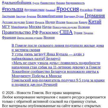
#дальнобойщик
#животное
#кража
#недвижимость
#дети
#россия
#польша
#путешествие
#умер
#телефон
#пьяный
Германия
Великобритания
Австралия
Австрия
Арктика
Владимир Путин
Китай
Детские поделки
Индия
Египет
Италия
Канада
Израиль
Казахстан
МГУ
Москва
Наука
Полиция
Минобрнауки
Новогодние поделки
США
Правительство РФ
Роскосмос
Турция
Украина
Франция
Япония
Цветы своими руками
В Гомеле после сильного ливня подтопило жилые дома
и застряла скорая
У гэты дзень загінуў Янка Купала — адзін з
найвялікшых паэтаў Беларусі
«Мать не сразу узнала дочь»: появились подробности
нападения стаи собак на 11-летнюю девочку в Гомеле
Хоккейное сообщество Беларуси возложило цветы к
Монументу Победы в Минске
Гомельский вор-поджигатель получил 9,5 года за кражи
и поджоги дач под Речицей
© 2026 - Новости Гомеля. Все права защищены.
Любое копирование материалов с нашего ресурса разрешается
только с обратной активной ссылкой на страницу статьи.
Все материалы опубликованные на сайте взяты с открытых