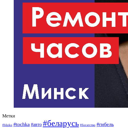
Метки
#беларусь
#tochka
#гибель
#авто
#blizko
#богатство