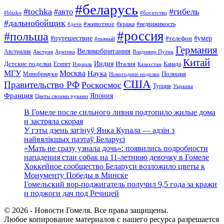
#беларусь
#tochka
#гибель
#авто
#blizko
#богатство
#дальнобойщик
#животное
#кража
#недвижимость
#дети
#россия
#польша
#путешествие
#умер
#телефон
#пьяный
Германия
Великобритания
Австралия
Австрия
Арктика
Владимир Путин
Китай
Детские поделки
Индия
Египет
Италия
Канада
Израиль
Казахстан
МГУ
Москва
Наука
Полиция
Минобрнауки
Новогодние поделки
США
Правительство РФ
Роскосмос
Турция
Украина
Франция
Япония
Цветы своими руками
В Гомеле после сильного ливня подтопило жилые дома
и застряла скорая
У гэты дзень загінуў Янка Купала — адзін з
найвялікшых паэтаў Беларусі
«Мать не сразу узнала дочь»: появились подробности
нападения стаи собак на 11-летнюю девочку в Гомеле
Хоккейное сообщество Беларуси возложило цветы к
Монументу Победы в Минске
Гомельский вор-поджигатель получил 9,5 года за кражи
и поджоги дач под Речицей
© 2026 - Новости Гомеля. Все права защищены.
Любое копирование материалов с нашего ресурса разрешается