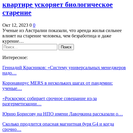
квартире ускоряет биологическое
старение
Окт 12, 2023
0
0
Ученые из Австралии показали, что аренда жилья сильнее
влияет на старение человека, чем безработица и даже
курение…
Интересное:
Геннадий Красников: «Систему универсальных менеджеров
надо…
Коронавирус MERS в нескольких шагах от пандемии:
ученые…
«Роскосмос собирает срочное совещание из-за
разгерметизации…
Юрию Борисову на НПО имени Лавочкина рассказали о…
Сколько продлится опасная магнитная буря G4 и когда
срочно…