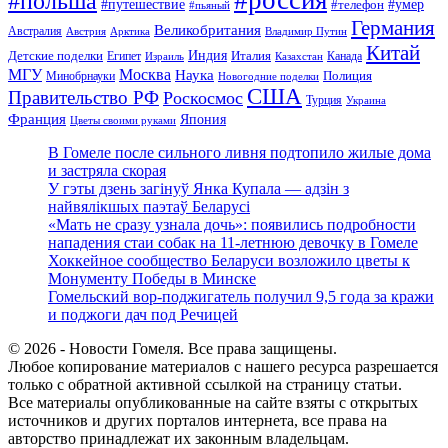
#польша
#путешествие
#умер
#телефон
#пьяный
Германия
Великобритания
Австралия
Австрия
Арктика
Владимир Путин
Китай
Детские поделки
Индия
Египет
Италия
Канада
Израиль
Казахстан
МГУ
Москва
Наука
Полиция
Минобрнауки
Новогодние поделки
США
Правительство РФ
Роскосмос
Турция
Украина
Франция
Япония
Цветы своими руками
В Гомеле после сильного ливня подтопило жилые дома
и застряла скорая
У гэты дзень загінуў Янка Купала — адзін з
найвялікшых паэтаў Беларусі
«Мать не сразу узнала дочь»: появились подробности
нападения стаи собак на 11-летнюю девочку в Гомеле
Хоккейное сообщество Беларуси возложило цветы к
Монументу Победы в Минске
Гомельский вор-поджигатель получил 9,5 года за кражи
и поджоги дач под Речицей
© 2026 - Новости Гомеля. Все права защищены.
Любое копирование материалов с нашего ресурса разрешается
только с обратной активной ссылкой на страницу статьи.
Все материалы опубликованные на сайте взяты с открытых
источников и других порталов интернета, все права на
авторство принадлежат их законным владельцам.