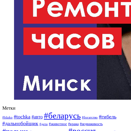
Метки
#беларусь
#tochka
#гибель
#авто
#blizko
#богатство
#дальнобойщик
#животное
#кража
#недвижимость
#дети
#россия