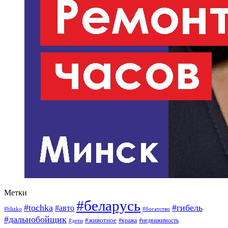
Метки
#беларусь
#tochka
#гибель
#авто
#blizko
#богатство
#дальнобойщик
#животное
#кража
#недвижимость
#дети