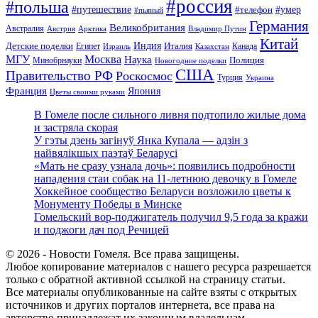
#россия
#польша
#путешествие
#умер
#телефон
#пьяный
Германия
Великобритания
Австралия
Австрия
Арктика
Владимир Путин
Китай
Детские поделки
Индия
Египет
Италия
Канада
Израиль
Казахстан
МГУ
Москва
Наука
Полиция
Минобрнауки
Новогодние поделки
США
Правительство РФ
Роскосмос
Турция
Украина
Франция
Япония
Цветы своими руками
В Гомеле после сильного ливня подтопило жилые дома
и застряла скорая
У гэты дзень загінуў Янка Купала — адзін з
найвялікшых паэтаў Беларусі
«Мать не сразу узнала дочь»: появились подробности
нападения стаи собак на 11-летнюю девочку в Гомеле
Хоккейное сообщество Беларуси возложило цветы к
Монументу Победы в Минске
Гомельский вор-поджигатель получил 9,5 года за кражи
и поджоги дач под Речицей
© 2026 - Новости Гомеля. Все права защищены.
Любое копирование материалов с нашего ресурса разрешается
только с обратной активной ссылкой на страницу статьи.
Все материалы опубликованные на сайте взяты с открытых
источников и других порталов интернета, все права на
авторство принадлежат их законным владельцам.