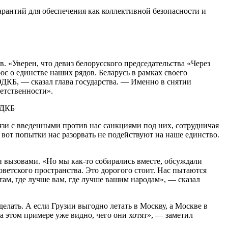
рантий для обеспечения как коллективной безопасности и
 «Уверен, что девиз белорусского председательства «Через
ос о единстве наших рядов. Беларусь в рамках своего
ДКБ, — сказал глава государства. — Именно в снятии
етственности».
язи с введенными против нас санкциями под них, сотрудничая
ти вот попытки нас разорвать не подействуют на наше единство.
 и вызовами. «Но мы как-то собирались вместе, обсуждали
ветского пространства. Это дорогого стоит. Нас пытаются
 там, где лучше вам, где лучше вашим народам», — сказал
лать. А если Грузии выгодно летать в Москву, а Москве в
а этом примере уже видно, чего они хотят», — заметил