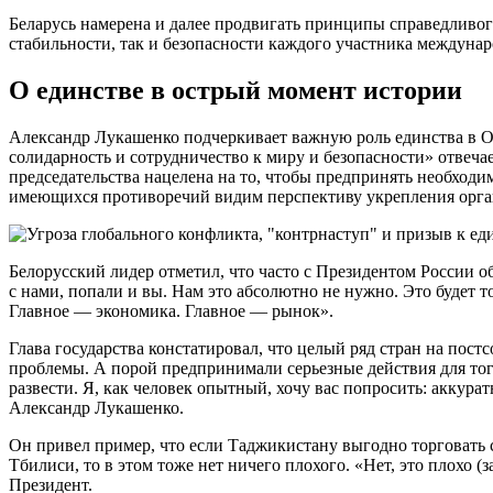
Беларусь намерена и далее продвигать принципы справедливог
стабильности, так и безопасности каждого участника междунар
О единстве в острый момент истории
Александр Лукашенко подчеркивает важную роль единства в ОДК
солидарность и сотрудничество к миру и безопасности» отвечае
председательства нацелена на то, чтобы предпринять необход
имеющихся противоречий видим перспективу укрепления органи
Белорусский лидер отметил, что часто с Президентом России 
с нами, попали и вы. Нам это абсолютно не нужно. Это будет то
Главное — экономика. Главное — рынок».
Глава государства констатировал, что целый ряд стран на пост
проблемы. А порой предпринимали серьезные действия для того
развести. Я, как человек опытный, хочу вас попросить: аккура
Александр Лукашенко.
Он привел пример, что если Таджикистану выгодно торговать с
Тбилиси, то в этом тоже нет ничего плохого. «Нет, это плохо
Президент.