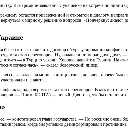
прежнему остается приверженной и открытой к диалогу, направл
, вернуться к мирному решению вопросов. «Подчеркну: диалог 
Украине
я была готова заключить договор об урегулировании конфликта 
ядем за стол переговоров. Ну, надавали по морде друг другу — 
ще что-то — в Турцию уехали. Хорошо, давайте в Турции. На сто
оссия согласилась», — сказал белорусский лидер.
Россия согласилась на мирные инициативы, договор, проект был
 участвовали и знают».
нфликта, надо вернуться за стол переговоров. Взять не тот док
говоров. — Прим. БЕЛТА) — новый. Для того, чтобы остановить
а»
лее, — констатировал глава государства. — Но россияне очень 
Сталинградом, когда мы успешно дезинформировали противника 