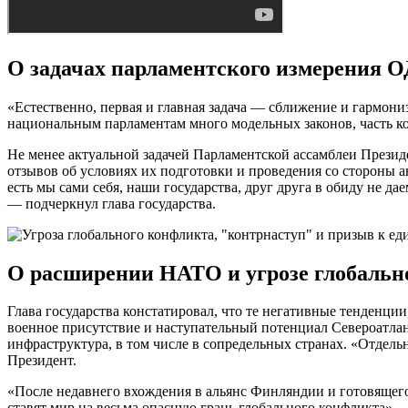
О задачах парламентского измерения 
«Естественно, первая и главная задача — сближение и гармон
национальным парламентам много модельных законов, часть ко
Не менее актуальной задачей Парламентской ассамблеи Прези
отзывов об условиях их подготовки и проведения со стороны 
есть мы сами себя, наши государства, друг друга в обиду не д
— подчеркнул глава государства.
О расширении НАТО и угрозе глобальн
Глава государства констатировал, что те негативные тенденци
военное присутствие и наступательный потенциал Североатла
инфраструктура, в том числе в сопредельных странах. «Отдел
Президент.
«После недавнего вхождения в альянс Финляндии и готовящего
ставят мир на весьма опасную грань глобального конфликта»,