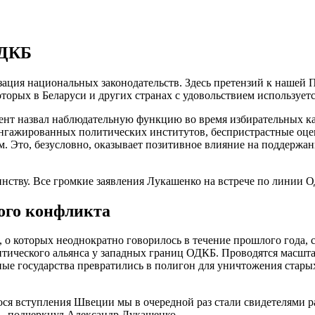
ОДКБ
изация национальных законодательств. Здесь претензий к нашей
торых в Беларуси и других странах с удовольствием использует
дент назвал наблюдательную функцию во время избирательных к
ангажированных политических институтов, беспристрастные оце
аем. Это, безусловно, оказывает позитивное влияние на поддержа
ого конфликта
и, о которых неоднократно говорилось в течение прошлого года
нтического альянса у западных границ ОДКБ. Проводятся масшт
ьные государства превратились в полигон для уничтожения ста
ся вступления Швеции мы в очередной раз стали свидетелями р
 — подчеркнул Александр Лукашенко.