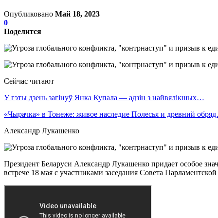
Опубликовано
Май 18, 2023
0
Поделится
Сейчас читают
У гэты дзень загінуў Янка Купала — адзін з найвялікшых…
«Чырачка» в Тонеже: живое наследие Полесья и древний обря
Александр Лукашенко
Президент Беларуси Александр Лукашенко придает особое знач
встрече 18 мая с участниками заседания Совета Парламентско