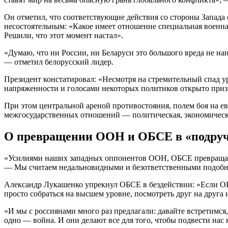
Он отметил, что соответствующие действия со стороны Запада
несостоятельным: «Какое имеет отношение специальная военн
Решили, что этот момент настал».
«Думаю, что ни России, ни Беларуси это большого вреда не на
— отметил белорусский лидер.
Президент констатировал: «Несмотря на стремительный спад у
напряженности и голосами некоторых политиков открыто призна
При этом центральной ареной противостояния, полем боя на е
межгосударственных отношений — политическая, экономическ
О превращении ООН и ОБСЕ в «подруч
«Усилиями наших западных оппонентов ООН, ОБСЕ превращаютс
— Мы считаем недальновидными и безответственными подобн
Александр Лукашенко упрекнул ОБСЕ в бездействии: «Если ОБС
просто собраться на высшем уровне, посмотреть друг на друга 
«И мы с россиянами много раз предлагали: давайте встретимся
одно — война. И они делают все для того, чтобы подвести нас 