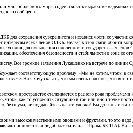
о и многополярного мира, содействовать выработке надежных га
одного сообщества.
Б для сохранения суверенитета и независимости ее участников.
т интересам всех членов ОДКБ. Нельзя в этой связи обойти вопр
имые усилия для повышения сплоченности государств — членов О
зации, обеспечения безопасности и стабильности в зоне ее отв
обсуждает соответствующую проблему: «Мы не хотим, чтобы в св
лько хуже. Но я хочу сказать, что мы очень надеемся, что вот э
советском пространстве сталкивается с разного рода проблемами
, чтобы как-то успокоить ситуацию в той или иной точке постсо
тно, без шума, не поддавайтесь на эти уловки! Вы должны искать
воими высококачественными овощами и фруктами, то это надо де
 (заявляют оппоненты и недоброжелатели. — Прим. БЕЛТА). Вот н