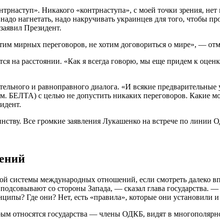
трнаступ». Никакого «контрнаступа», с моей точки зрения, нет 
 надо нагнетать, надо накручивать украинцев для того, чтобы пр
 заявил Президент.
отим мирных переговоров, не хотим договориться о мире», — отм
тся на расстоянии. «Как я всегда говорю, мы еще придем к оценк
ельного и равноправного диалога. «И всякие предварительные 
м. БЕЛТА) с целью не допустить никаких переговоров. Какие мо
идент.
шений
ой системы международных отношений, если смотреть далеко в
 подсовывают со стороны Запада, — сказал глава государства. —
ипы? Где они? Нет, есть «правила», которые они установили и 
рым относятся государства — члены ОДКБ, видят в многополярн