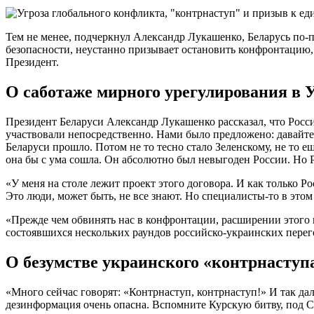
Тем не менее, подчеркнул Александр Лукашенко, Беларусь по-
безопасности, неустанно призывает остановить конфронтацию
Президент.
О саботаже мирного урегулирования в 
Президент Беларуси Александр Лукашенко рассказал, что Росси
участвовали непосредственно. Нами было предложено: давайте с
Беларуси прошло. Потом не то тесно стало Зеленскому, не то е
она бы с ума сошла. Он абсолютно был невыгоден России. Но Р
«У меня на столе лежит проект этого договора. И как только 
Это люди, может быть, не все знают. Но специалисты-то в этом
«Прежде чем обвинять нас в конфронтации, расширении этого ко
состоявшихся нескольких раундов российско-украинских пере
О безумстве украинского «контрнаступ
«Много сейчас говорят: «Контрнаступ, контрнаступ!» И так да
дезинформация очень опасна. Вспомните Курскую битву, под 