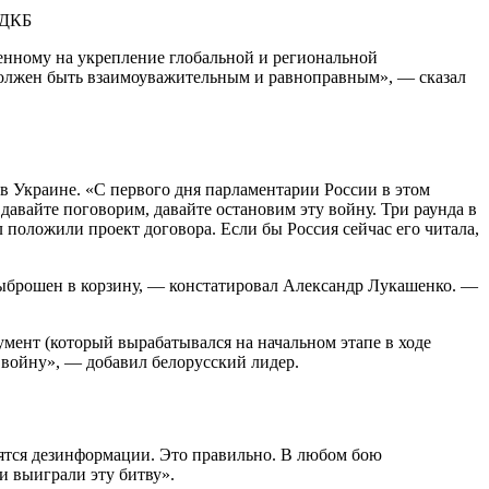
енному на укрепление глобальной и региональной
должен быть взаимоуважительным и равноправным», — сказал
в Украине. «С первого дня парламентарии России в этом
давайте поговорим, давайте остановим эту войну. Три раунда в
л положили проект договора. Если бы Россия сейчас его читала,
 выброшен в корзину, — констатировал Александр Лукашенко. —
умент (который вырабатывался на начальном этапе в ходе
 войну», — добавил белорусский лидер.
боятся дезинформации. Это правильно. В любом бою
и выиграли эту битву».