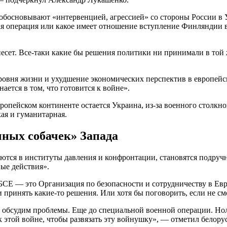
 обосновывают «интервенцией, агрессией» со стороны России в 
ая операция или какое имеет отношение вступление Финляндии
несет. Все-таки какие бы решения политики ни принимали в той 
ровня жизни и ухудшение экономических перспектив в европейс
ется в том, что готовится к войне».
вропейском континенте остается Украина, из-за военного столк
ая и гуманитарная.
ных собачек» Запада
я в институты давления и конфронтации, становятся подручны
ые действия».
Е — это Организация по безопасности и сотрудничеству в Европ
и принять какие-то решения. Или хотя бы поговорить, если не с
, обсудим проблемы. Еще до специальной военной операции. Ноль
к этой войне, чтобы развязать эту войнушку», — отметил белору