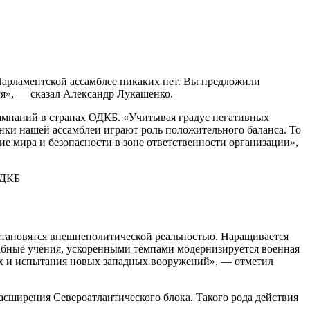
 Парламентской ассамблее никаких нет. Вы предложили
ся», — сказал Александр Лукашенко.
ампаний в странах ОДКБ. «Учитывая градус негативных
нки нашей ассамблеи играют роль положительного баланса. То
ние мира и безопасности в зоне ответственности организации»,
, становятся внешнеполитической реальностью. Наращивается
абные учения, ускоренными темпами модернизируется военная
рых и испытания новых западных вооружений», — отметил
асширения Североатлантического блока. Такого рода действия