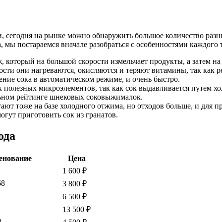
и, сегодня на рынке можно обнаружить большое количество раз
 мы постараемся вначале разобраться с особенностями каждого 
, который на большой скорости измельчает продукты, а затем н
ости они нагреваются, окисляются и теряют витамины, так как р
ние сока в автоматическом режиме, и очень быстро.
 полезных микроэлементов, так как сок выдавливается путем х
льном рейтинге шнековых соковыжималок.
ают тоже на базе холодного отжима, но отходов больше, и для п
гут приготовить сок из гранатов.
ода
енование
Цена
1 600 ₽
68
3 800 ₽
6 500 ₽
13 500 ₽
8