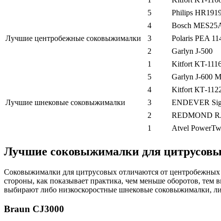
5
Philips HR1919
4
Bosch MES25
Лучшие центробежные соковыжималки
3
Polaris PEA 1
2
Garlyn J-500
1
Kitfort KT-111
5
Garlyn J-600 
4
Kitfort КТ-112
Лучшие шнековые соковыжималки
3
ENDEVER Sig
2
REDMOND RJ
1
Atvel PowerTwi
Лучшие соковыжималки для цитрусов
Соковыжималки для цитрусовых отличаются от центробежных и
стороны, как показывает практика, чем меньше оборотов, тем 
выбирают либо низкоскоростные шнековые соковыжималки, либ
Braun CJ3000