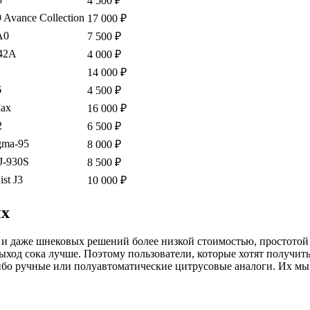
4 500 ₽
 Avance Collection
17 000 ₽
A0
7 500 ₽
142A
4 000 ₽
14 000 ₽
6
4 500 ₽
Max
16 000 ₽
2
6 500 ₽
ma-95
8 000 ₽
-930S
8 500 ₽
st J3
10 000 ₽
ых
 даже шнековых решений более низкой стоимостью, простотой и
выход сока лучше. Поэтому пользователи, которые хотят получит
о ручные или полуавтоматические цитрусовые аналоги. Их мы 