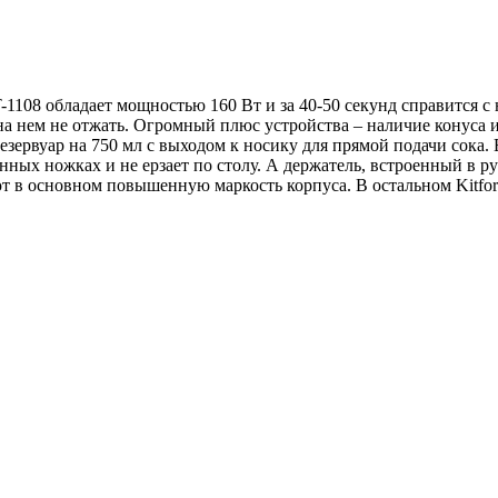
1108 обладает мощностью 160 Вт и за 40-50 секунд справится с
 на нем не отжать. Огромный плюс устройства – наличие конуса
зервуар на 750 мл с выходом к носику для прямой подачи сока. 
нных ножках и не ерзает по столу. А держатель, встроенный в р
т в основном повышенную маркость корпуса. В остальном Kitfor