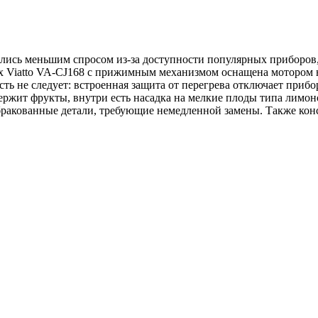
ались меньшим спросом из-за доступности популярных приборов, 
iatto VA-CJ168 с прижимным механизмом оснащена мотором на 
ть не следует: встроенная защита от перегрева отключает прибо
ржит фрукты, внутри есть насадка на мелкие плоды типа лимонов
бракованные детали, требующие немедленной замены. Также конс