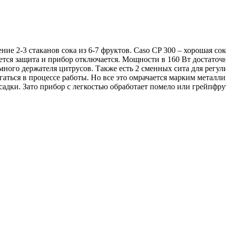
ие 2-3 стаканов сока из 6-7 фруктов. Caso CP 300 – хорошая со
ется защита и прибор отключается. Мощности в 160 Вт достаточн
много держателя цитрусов. Также есть 2 сменных сита для регу
аться в процессе работы. Но все это омрачается марким металл
садки. Зато прибор с легкостью обработает помело или грейпфру