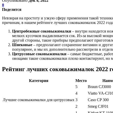
Опубликовано
Дек 4, 2022
0
Поделится
Невзирая на простоту и узкую сферу применения такой техник
причинам, в нашем рейтинге лучших соковыжималок 2022 года,
Центробежные соковыжималки
– внутри находится нож
мелких кусочков выдавливается сок. Из-за высокой мощн
другой стороны, такие приборы предполагают приготовле
Шнековые
– предполагают сохранение витамин и других
популярнее, и мы их дополнительно рассмотрели в отде
Цитрусовые соковыжималки
– самые бюджетные, работ
овощами такие соковыжималки плохо контактируют, но мо
Рейтинг лучших соковыжималок 2022 г
Категория
Место
Наим
5
Braun CJ3000
4
Viatto VA-CJ1
Лучшие соковыжималки для цитрусовых
3
Caso CP 300
2
Smeg CJF01
1
Kitfort KT-110