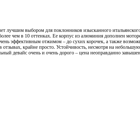
анет лучшим выбором для поклонников изысканного итальянског
олее чем в 10 оттенках. Ее корпус из алюминия дополнен мотор
очень эффективным отжимом – до сухих корочек, а также возмо
 в отзывах, крайне просто. Устойчивость, несмотря на небольшу
ьный девайс очень и очень дорого – цена неоправданно завышен