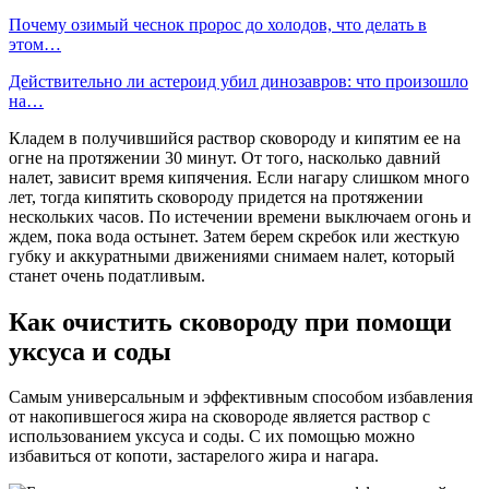
Почему озимый чеснок пророс до холодов, что делать в
этом…
Действительно ли астероид убил динозавров: что произошло
на…
Кладем в получившийся раствор сковороду и кипятим ее на
огне на протяжении 30 минут. От того, насколько давний
налет, зависит время кипячения. Если нагару слишком много
лет, тогда кипятить сковороду придется на протяжении
нескольких часов. По истечении времени выключаем огонь и
ждем, пока вода остынет. Затем берем скребок или жесткую
губку и аккуратными движениями снимаем налет, который
станет очень податливым.
Как очистить сковороду при помощи
уксуса и соды
Самым универсальным и эффективным способом избавления
от накопившегося жира на сковороде является раствор с
использованием уксуса и соды. С их помощью можно
избавиться от копоти, застарелого жира и нагара.