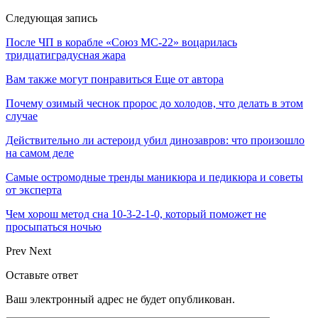
Следующая запись
После ЧП в корабле «Союз МС-22» воцарилась
тридцатиградусная жара
Вам также могут понравиться
Еще от автора
Почему озимый чеснок пророс до холодов, что делать в этом
случае
Действительно ли астероид убил динозавров: что произошло
на самом деле
Самые остромодные тренды маникюра и педикюра и советы
от эксперта
Чем хорош метод сна 10-3-2-1-0, который поможет не
просыпаться ночью
Prev
Next
Оставьте ответ
Ваш электронный адрес не будет опубликован.