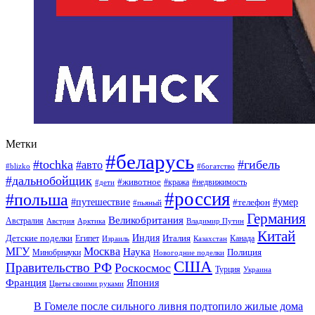
Метки
#беларусь
#tochka
#гибель
#авто
#blizko
#богатство
#дальнобойщик
#животное
#кража
#недвижимость
#дети
#россия
#польша
#путешествие
#умер
#телефон
#пьяный
Германия
Великобритания
Австралия
Австрия
Арктика
Владимир Путин
Китай
Детские поделки
Индия
Египет
Италия
Канада
Израиль
Казахстан
МГУ
Москва
Наука
Полиция
Минобрнауки
Новогодние поделки
США
Правительство РФ
Роскосмос
Турция
Украина
Франция
Япония
Цветы своими руками
В Гомеле после сильного ливня подтопило жилые дома