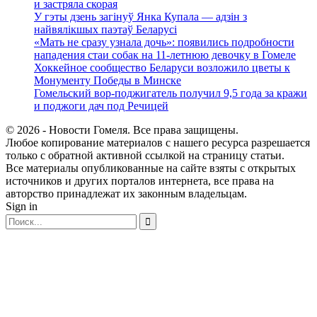
и застряла скорая
У гэты дзень загінуў Янка Купала — адзін з
найвялікшых паэтаў Беларусі
«Мать не сразу узнала дочь»: появились подробности
нападения стаи собак на 11-летнюю девочку в Гомеле
Хоккейное сообщество Беларуси возложило цветы к
Монументу Победы в Минске
Гомельский вор-поджигатель получил 9,5 года за кражи
и поджоги дач под Речицей
© 2026 - Новости Гомеля. Все права защищены.
Любое копирование материалов с нашего ресурса разрешается
только с обратной активной ссылкой на страницу статьи.
Все материалы опубликованные на сайте взяты с открытых
источников и других порталов интернета, все права на
авторство принадлежат их законным владельцам.
Sign in