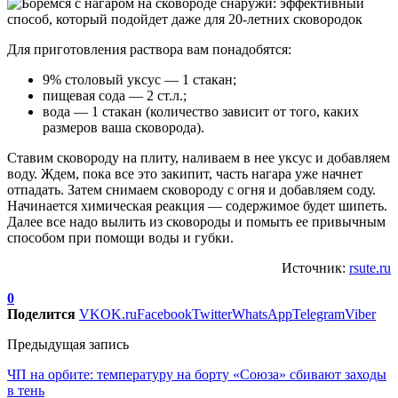
Для приготовления раствора вам понадобятся:
9% столовый уксус — 1 стакан;
пищевая сода — 2 ст.л.;
вода — 1 стакан (количество зависит от того, каких
размеров ваша сковорода).
Ставим сковороду на плиту, наливаем в нее уксус и добавляем
воду. Ждем, пока все это закипит, часть нагара уже начнет
отпадать. Затем снимаем сковороду с огня и добавляем соду.
Начинается химическая реакция — содержимое будет шипеть.
Далее все надо вылить из сковороды и помыть ее привычным
способом при помощи воды и губки.
Источник:
rsute.ru
0
Поделится
VK
OK.ru
Facebook
Twitter
WhatsApp
Telegram
Viber
Предыдущая запись
ЧП на орбите: температуру на борту «Союза» сбивают заходы
в тень