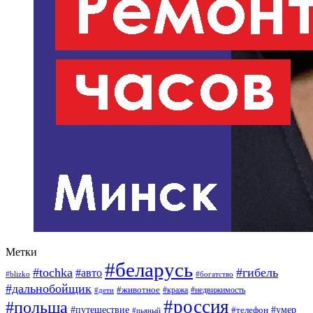
Метки
#беларусь
#tochka
#гибель
#авто
#blizko
#богатство
#дальнобойщик
#животное
#кража
#недвижимость
#дети
#россия
#польша
#путешествие
#умер
#телефон
#пьяный