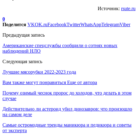
Источник:
rsute.ru
0
Поделится
VK
OK.ru
Facebook
Twitter
WhatsApp
Telegram
Viber
Предыдущая запись
Американские спецслужбы сообщили о сотнях новых
наблюдений НЛО
Следующая запись
Лучшие мясорубки 2022-2023 года
Вам также могут понравиться
Еще от автора
Почему озимый чеснок пророс до холодов, что делать в этом
случае
Действительно ли астероид убил динозавров: что произошло
на самом деле
Самые остромодные тренды маникюра и педикюра и советы
от эксперта