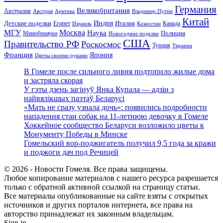
Германия
Великобритания
Австралия
Австрия
Арктика
Владимир Путин
Китай
Детские поделки
Индия
Египет
Италия
Канада
Израиль
Казахстан
МГУ
Москва
Наука
Полиция
Минобрнауки
Новогодние поделки
США
Правительство РФ
Роскосмос
Турция
Украина
Франция
Япония
Цветы своими руками
В Гомеле после сильного ливня подтопило жилые дома
и застряла скорая
У гэты дзень загінуў Янка Купала — адзін з
найвялікшых паэтаў Беларусі
«Мать не сразу узнала дочь»: появились подробности
нападения стаи собак на 11-летнюю девочку в Гомеле
Хоккейное сообщество Беларуси возложило цветы к
Монументу Победы в Минске
Гомельский вор-поджигатель получил 9,5 года за кражи
и поджоги дач под Речицей
© 2026 - Новости Гомеля. Все права защищены.
Любое копирование материалов с нашего ресурса разрешается
только с обратной активной ссылкой на страницу статьи.
Все материалы опубликованные на сайте взяты с открытых
источников и других порталов интернета, все права на
авторство принадлежат их законным владельцам.
Sign in