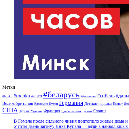
Метки
#беларусь
#tochka
#гибель
#дал
#авто
#blizko
#богатство
Германия
Великобритания
Детские поделки
Египет
Изр
Владимир Путин
США
Франция
Япония
Турция
Украина
Цветы своими руками
В Гомеле после сильного ливня подтопило жилые дома и 
У гэты дзень загінуў Янка Купала — адзін з найвялікшых 