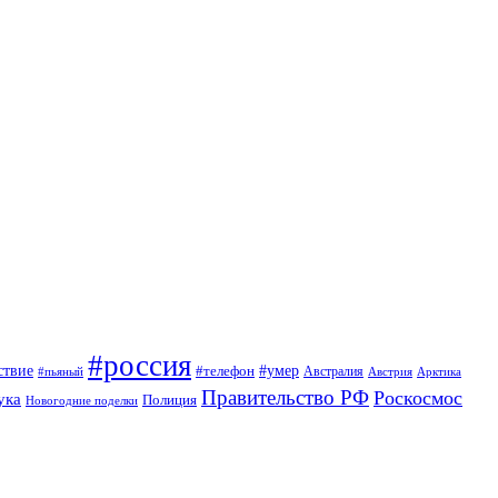
#россия
ствие
#умер
#телефон
Австралия
#пьяный
Австрия
Арктика
Правительство РФ
Роскосмос
ука
Полиция
Новогодние поделки