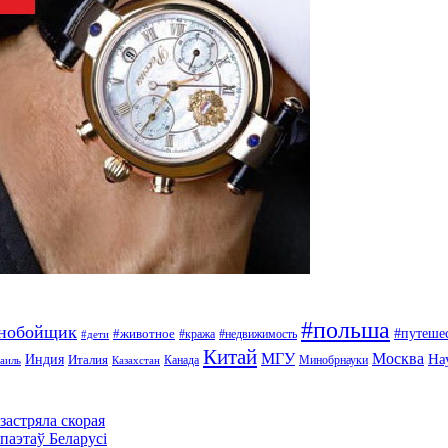
#польша
ьнобойщик
#путеше
#животное
#кража
#недвижимость
#дети
Китай
МГУ
Москва
На
Индия
Италия
Канада
Минобрнауки
аиль
Казахстан
застряла скорая
паэтаў Беларусі