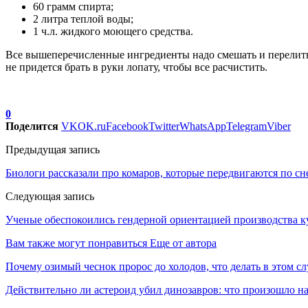
60 грамм спирта;
2 литра теплой воды;
1 ч.л. жидкого моющего средства.
Все вышеперечисленные ингредиенты надо смешать и перелить в
не придется брать в руки лопату, чтобы все расчистить.
0
Поделится
VK
OK.ru
Facebook
Twitter
WhatsApp
Telegram
Viber
Предыдущая запись
Биологи рассказали про комаров, которые передвигаются по сн
Следующая запись
Ученые обеспокоились гендерной ориентацией производства к
Вам также могут понравиться
Еще от автора
Почему озимый чеснок пророс до холодов, что делать в этом сл
Действительно ли астероид убил динозавров: что произошло на