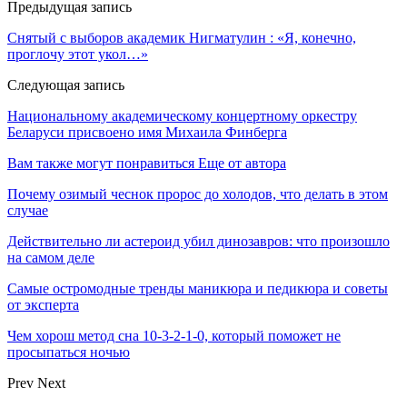
Предыдущая запись
Снятый с выборов академик Нигматулин : «Я, конечно,
проглочу этот укол…»
Следующая запись
Национальному академическому концертному оркестру
Беларуси присвоено имя Михаила Финберга
Вам также могут понравиться
Еще от автора
Почему озимый чеснок пророс до холодов, что делать в этом
случае
Действительно ли астероид убил динозавров: что произошло
на самом деле
Самые остромодные тренды маникюра и педикюра и советы
от эксперта
Чем хорош метод сна 10-3-2-1-0, который поможет не
просыпаться ночью
Prev
Next