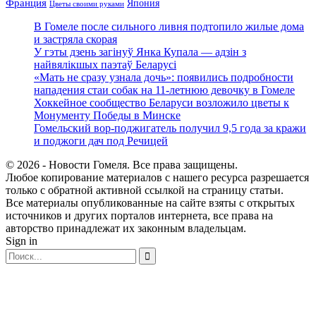
Франция
Япония
Цветы своими руками
В Гомеле после сильного ливня подтопило жилые дома
и застряла скорая
У гэты дзень загінуў Янка Купала — адзін з
найвялікшых паэтаў Беларусі
«Мать не сразу узнала дочь»: появились подробности
нападения стаи собак на 11-летнюю девочку в Гомеле
Хоккейное сообщество Беларуси возложило цветы к
Монументу Победы в Минске
Гомельский вор-поджигатель получил 9,5 года за кражи
и поджоги дач под Речицей
© 2026 - Новости Гомеля. Все права защищены.
Любое копирование материалов с нашего ресурса разрешается
только с обратной активной ссылкой на страницу статьи.
Все материалы опубликованные на сайте взяты с открытых
источников и других порталов интернета, все права на
авторство принадлежат их законным владельцам.
Sign in