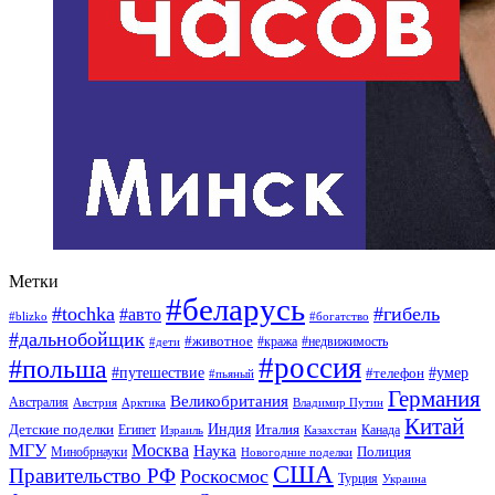
Метки
#беларусь
#tochka
#гибель
#авто
#blizko
#богатство
#дальнобойщик
#животное
#кража
#недвижимость
#дети
#россия
#польша
#путешествие
#умер
#телефон
#пьяный
Германия
Великобритания
Австралия
Австрия
Арктика
Владимир Путин
Китай
Детские поделки
Индия
Египет
Италия
Канада
Израиль
Казахстан
МГУ
Москва
Наука
Полиция
Минобрнауки
Новогодние поделки
США
Правительство РФ
Роскосмос
Турция
Украина