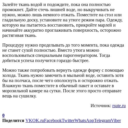
Залейте ткань водой и подождите, пока она полностью
промокнет. Дайте стечь лишней воде, но выкручивать не
нужно, можно лишь немного отжать. Поместите на стол или
гладильную доску, установите на утюге режим пара. Одежду,
которую вы пытаетесь восстановить, прикройте марлей и
начинайте аккуратно проглаживать поверхность, осторожно
растягивая ткань.
Процедуру нужно проделывать до того момента, пока одежда
не станет сухой полностью. Вместо утюга можно
воспользоваться специальным парогенератором. Тогда
добиться успеха получится гораздо быстрее.
Можно также попробовать вернуть одежде форму с помощью
холода. Ткань нужно замочить в мыльной воде, оставить хотя
бы на полчаса, после чего ополоснуть и осторожно отжать.
Влажную ткань поместите в обычный пакет и оставьте в
морозильной камере на сутки. После этого просто отправьте
вещь на сушилку.
Источник:
rsute.ru
0
Поделится
VK
OK.ru
Facebook
Twitter
WhatsApp
Telegram
Viber