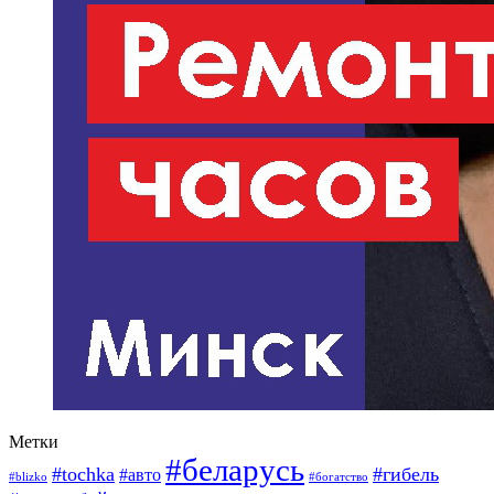
Метки
#беларусь
#tochka
#гибель
#авто
#blizko
#богатство