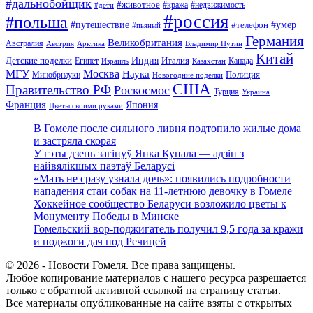
#дальнобойщик
#животное
#кража
#недвижимость
#дети
#россия
#польша
#путешествие
#умер
#телефон
#пьяный
Германия
Великобритания
Австралия
Австрия
Арктика
Владимир Путин
Китай
Детские поделки
Индия
Египет
Италия
Канада
Израиль
Казахстан
МГУ
Москва
Наука
Полиция
Минобрнауки
Новогодние поделки
США
Правительство РФ
Роскосмос
Турция
Украина
Франция
Япония
Цветы своими руками
В Гомеле после сильного ливня подтопило жилые дома
и застряла скорая
У гэты дзень загінуў Янка Купала — адзін з
найвялікшых паэтаў Беларусі
«Мать не сразу узнала дочь»: появились подробности
нападения стаи собак на 11-летнюю девочку в Гомеле
Хоккейное сообщество Беларуси возложило цветы к
Монументу Победы в Минске
Гомельский вор-поджигатель получил 9,5 года за кражи
и поджоги дач под Речицей
© 2026 - Новости Гомеля. Все права защищены.
Любое копирование материалов с нашего ресурса разрешается
только с обратной активной ссылкой на страницу статьи.
Все материалы опубликованные на сайте взяты с открытых