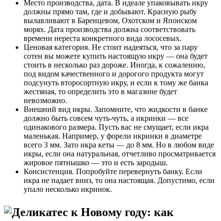
Место производства, дата. В идеале упаковывать икру
должны прямо там, где и добывают. Красную рыбу
вылавливают в Баренцевом, Охотском и Японском
морях. Дата производства должна соответствовать
времени нереста конкретного вида лососевых.
Ценовая категория. Не стоит надеяться, что за пару
сотен вы можете купить настоящую икру — она будет
стоить в несколько раз дороже. Иногда, к сожалению,
под видом качественного и дорогого продукта могут
подсунуть второсортную икру, и если к тому же банка
жестяная, то определить это в магазине будет
невозможно.
Внешний вид икры. Запомните, что жидкости в банке
должно быть совсем чуть-чуть, а икринки — все
одинакового размера. Пусть вас не смущает, если икра
маленькая. Например, у форели икринки в диаметре
всего 3 мм. Зато икра кеты — до 8 мм. Но в любом виде
икры, если она натуральная, отчетливо просматривается
жировое пятнышко — это и есть зародыш.
Консистенция. Попробуйте перевернуть банку. Если
икра не падает вниз, то она настоящая. Допустимо, если
упало несколько икринок.