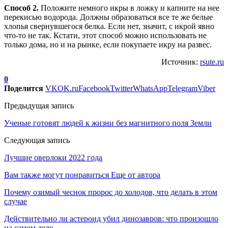
Способ 2.
Положите немного икры в ложку и капните на нее
перекисью водорода. Должны образоваться все те же белые
хлопья свернувшегося белка. Если нет, значит, с икрой явно
что-то не так. Кстати, этот способ можно использовать не
только дома, но и на рынке, если покупаете икру на развес.
Источник:
rsute.ru
0
Поделится
VK
OK.ru
Facebook
Twitter
WhatsApp
Telegram
Viber
Предыдущая запись
Ученые готовят людей к жизни без магнитного поля Земли
Следующая запись
Лучшие оверлоки 2022 года
Вам также могут понравиться
Еще от автора
Почему озимый чеснок пророс до холодов, что делать в этом
случае
Действительно ли астероид убил динозавров: что произошло
на самом деле