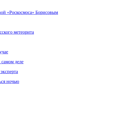
вой «Роскосмоса» Борисовым
сского метеорита
учае
 самом деле
 эксперта
ься ночью