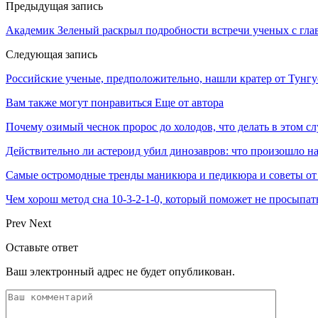
Предыдущая запись
Академик Зеленый раскрыл подробности встречи ученых с гла
Следующая запись
Российские ученые, предположительно, нашли кратер от Тунгу
Вам также могут понравиться
Еще от автора
Почему озимый чеснок пророс до холодов, что делать в этом сл
Действительно ли астероид убил динозавров: что произошло на
Самые остромодные тренды маникюра и педикюра и советы от
Чем хорош метод сна 10-3-2-1-0, который поможет не просыпат
Prev
Next
Оставьте ответ
Ваш электронный адрес не будет опубликован.