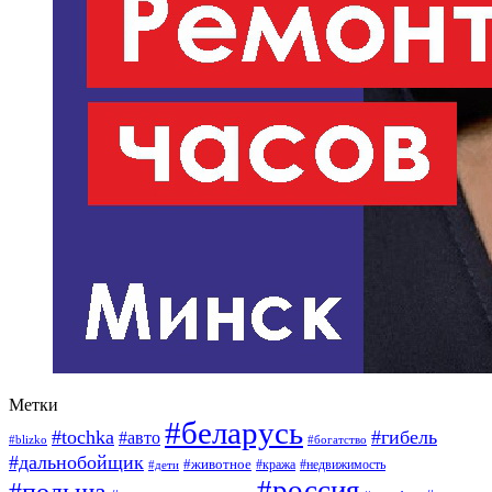
Метки
#беларусь
#tochka
#гибель
#авто
#blizko
#богатство
#дальнобойщик
#животное
#кража
#недвижимость
#дети
#россия
#польша