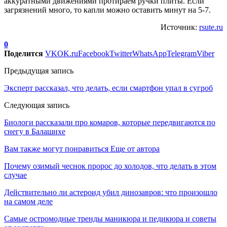
аккуратными движениями протираем ручки плиты. Если
загрязнений много, то капли можно оставить минут на 5-7.
Источник:
rsute.ru
0
Поделится
VK
OK.ru
Facebook
Twitter
WhatsApp
Telegram
Viber
Предыдущая запись
Эксперт рассказал, что делать, если смартфон упал в сугроб
Следующая запись
Биологи рассказали про комаров, которые передвигаются по
снегу в Балашихе
Вам также могут понравиться
Еще от автора
Почему озимый чеснок пророс до холодов, что делать в этом
случае
Действительно ли астероид убил динозавров: что произошло
на самом деле
Самые остромодные тренды маникюра и педикюра и советы