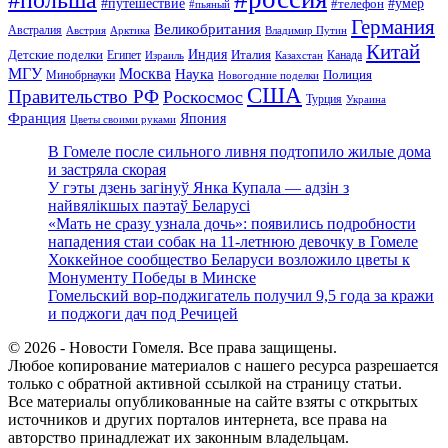
#путешествие
#умер
#телефон
#пьяный
Германия
Великобритания
Австралия
Австрия
Арктика
Владимир Путин
Китай
Детские поделки
Индия
Египет
Италия
Канада
Израиль
Казахстан
МГУ
Москва
Наука
Полиция
Минобрнауки
Новогодние поделки
США
Правительство РФ
Роскосмос
Турция
Украина
Франция
Япония
Цветы своими руками
В Гомеле после сильного ливня подтопило жилые дома
и застряла скорая
У гэты дзень загінуў Янка Купала — адзін з
найвялікшых паэтаў Беларусі
«Мать не сразу узнала дочь»: появились подробности
нападения стаи собак на 11-летнюю девочку в Гомеле
Хоккейное сообщество Беларуси возложило цветы к
Монументу Победы в Минске
Гомельский вор-поджигатель получил 9,5 года за кражи
и поджоги дач под Речицей
© 2026 - Новости Гомеля. Все права защищены.
Любое копирование материалов с нашего ресурса разрешается
только с обратной активной ссылкой на страницу статьи.
Все материалы опубликованные на сайте взяты с открытых
источников и других порталов интернета, все права на
авторство принадлежат их законным владельцам.