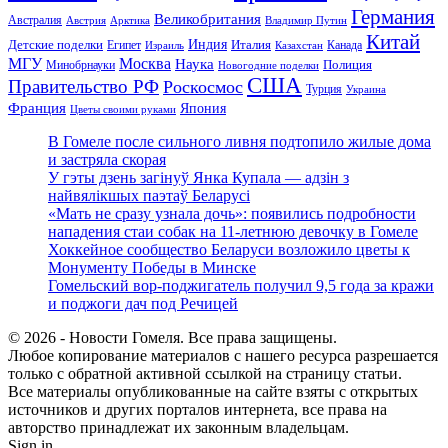
Германия
Великобритания
Австралия
Австрия
Арктика
Владимир Путин
Китай
Детские поделки
Индия
Египет
Италия
Канада
Израиль
Казахстан
МГУ
Москва
Наука
Полиция
Минобрнауки
Новогодние поделки
США
Правительство РФ
Роскосмос
Турция
Украина
Франция
Япония
Цветы своими руками
В Гомеле после сильного ливня подтопило жилые дома
и застряла скорая
У гэты дзень загінуў Янка Купала — адзін з
найвялікшых паэтаў Беларусі
«Мать не сразу узнала дочь»: появились подробности
нападения стаи собак на 11-летнюю девочку в Гомеле
Хоккейное сообщество Беларуси возложило цветы к
Монументу Победы в Минске
Гомельский вор-поджигатель получил 9,5 года за кражи
и поджоги дач под Речицей
© 2026 - Новости Гомеля. Все права защищены.
Любое копирование материалов с нашего ресурса разрешается
только с обратной активной ссылкой на страницу статьи.
Все материалы опубликованные на сайте взяты с открытых
источников и других порталов интернета, все права на
авторство принадлежат их законным владельцам.
Sign in