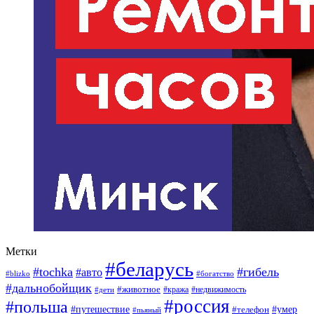
Метки
#беларусь
#tochka
#гибель
#авто
#blizko
#богатство
#дальнобойщик
#животное
#кража
#недвижимость
#дети
#россия
#польша
#путешествие
#умер
#телефон
#пьяный