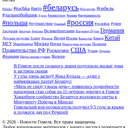
#беларусь
#tochka
#гибель
#авто
#blizko
#богатство
#дальнобойщик
#животное
#кража
#недвижимость
#дети
#россия
#польша
#путешествие
#умер
#телефон
#пьяный
Германия
Великобритания
Австралия
Австрия
Арктика
Владимир Путин
Китай
Детские поделки
Индия
Египет
Италия
Канада
Израиль
Казахстан
МГУ
Москва
Наука
Полиция
Минобрнауки
Новогодние поделки
США
Правительство РФ
Роскосмос
Турция
Украина
Франция
Япония
Цветы своими руками
В Гомеле после сильного ливня подтопило жилые дома
и застряла скорая
У гэты дзень загінуў Янка Купала — адзін з
найвялікшых паэтаў Беларусі
«Мать не сразу узнала дочь»: появились подробности
нападения стаи собак на 11-летнюю девочку в Гомеле
Хоккейное сообщество Беларуси возложило цветы к
Монументу Победы в Минске
Гомельский вор-поджигатель получил 9,5 года за кражи
и поджоги дач под Речицей
© 2026 - Новости Гомеля. Все права защищены.
Любое копирование материалов с нашего ресурса разрешается