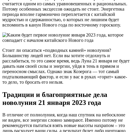
считается одним из самых уравновешенных и рациональных.
Потому особенных эксцессов ожидать не стоит. Энергетика
периода вполне гармонично переплетается с китайской
мудростью и сдержанностью, о которых не лишним будет
вспомнить в канун Нового года по восточному гороскопу.
Стоит ли опасаться «подводных камней» новолуния?
Большинству людей нет. Если вы хотите отдохнуть и
расслабиться, то это самое время, ведь Луна 21 января не будет
давать нам своей силы и энергии, уйдя в тень в прямом и
переносном смыслах. Однако знак Козерога — тот самый
подталкивающий фактор, и если у вас в руках «горит» какое-
то дело, то бросать его нельзя.
Традиции и благоприятные дела
новолуния 21 января 2023 года
В отличие от полнолуния, когда наш спутник на небосклоне
не виден, все энергии словно замирают. Именно потому не
рекомендуется пытаться взять новые высоты нахрапом – это
лишь расходует ваши силы, а результат будет либо ничтожно