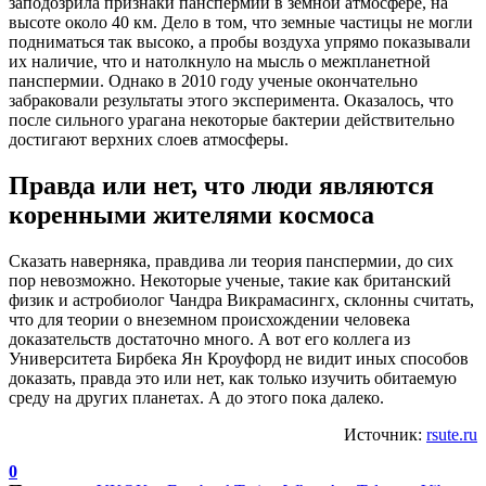
заподозрила признаки панспермии в земной атмосфере, на
высоте около 40 км. Дело в том, что земные частицы не могли
подниматься так высоко, а пробы воздуха упрямо показывали
их наличие, что и натолкнуло на мысль о межпланетной
панспермии. Однако в 2010 году ученые окончательно
забраковали результаты этого эксперимента. Оказалось, что
после сильного урагана некоторые бактерии действительно
достигают верхних слоев атмосферы.
Правда или нет, что люди являются
коренными жителями космоса
Сказать наверняка, правдива ли теория панспермии, до сих
пор невозможно. Некоторые ученые, такие как британский
физик и астробиолог Чандра Викрамасингх, склонны считать,
что для теории о внеземном происхождении человека
доказательств достаточно много. А вот его коллега из
Университета Бирбека Ян Кроуфорд не видит иных способов
доказать, правда это или нет, как только изучить обитаемую
среду на других планетах. А до этого пока далеко.
Источник:
rsute.ru
0