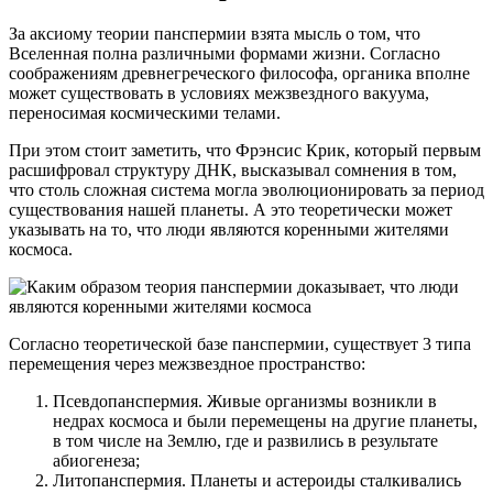
За аксиому теории панспермии взята мысль о том, что
Вселенная полна различными формами жизни. Согласно
соображениям древнегреческого философа, органика вполне
может существовать в условиях межзвездного вакуума,
переносимая космическими телами.
При этом стоит заметить, что Фрэнсис Крик, который первым
расшифровал структуру ДНК, высказывал сомнения в том,
что столь сложная система могла эволюционировать за период
существования нашей планеты. А это теоретически может
указывать на то, что люди являются коренными жителями
космоса.
Согласно теоретической базе панспермии, существует 3 типа
перемещения через межзвездное пространство:
Псевдопанспермия. Живые организмы возникли в
недрах космоса и были перемещены на другие планеты,
в том числе на Землю, где и развились в результате
абиогенеза;
Литопанспермия. Планеты и астероиды сталкивались