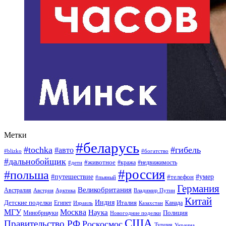
Метки
#беларусь
#tochka
#гибель
#авто
#blizko
#богатство
#дальнобойщик
#животное
#кража
#недвижимость
#дети
#россия
#польша
#путешествие
#умер
#телефон
#пьяный
Германия
Великобритания
Австралия
Австрия
Арктика
Владимир Путин
Китай
Детские поделки
Индия
Египет
Италия
Канада
Израиль
Казахстан
МГУ
Москва
Наука
Полиция
Минобрнауки
Новогодние поделки
США
Правительство РФ
Роскосмос
Турция
Украина