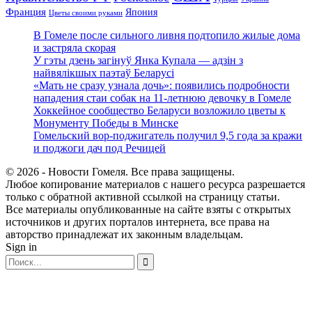
Франция
Япония
Цветы своими руками
В Гомеле после сильного ливня подтопило жилые дома
и застряла скорая
У гэты дзень загінуў Янка Купала — адзін з
найвялікшых паэтаў Беларусі
«Мать не сразу узнала дочь»: появились подробности
нападения стаи собак на 11-летнюю девочку в Гомеле
Хоккейное сообщество Беларуси возложило цветы к
Монументу Победы в Минске
Гомельский вор-поджигатель получил 9,5 года за кражи
и поджоги дач под Речицей
© 2026 - Новости Гомеля. Все права защищены.
Любое копирование материалов с нашего ресурса разрешается
только с обратной активной ссылкой на страницу статьи.
Все материалы опубликованные на сайте взяты с открытых
источников и других порталов интернета, все права на
авторство принадлежат их законным владельцам.
Sign in