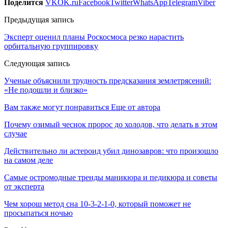
Поделится
VK
OK.ru
Facebook
Twitter
WhatsApp
Telegram
Viber
Предыдущая запись
Эксперт оценил планы Роскосмоса резко нарастить
орбитальную группировку
Следующая запись
Ученые объяснили трудность предсказания землетрясений:
«Не подошли и близко»
Вам также могут понравиться
Еще от автора
Почему озимый чеснок пророс до холодов, что делать в этом
случае
Действительно ли астероид убил динозавров: что произошло
на самом деле
Самые остромодные тренды маникюра и педикюра и советы
от эксперта
Чем хорош метод сна 10-3-2-1-0, который поможет не
просыпаться ночью