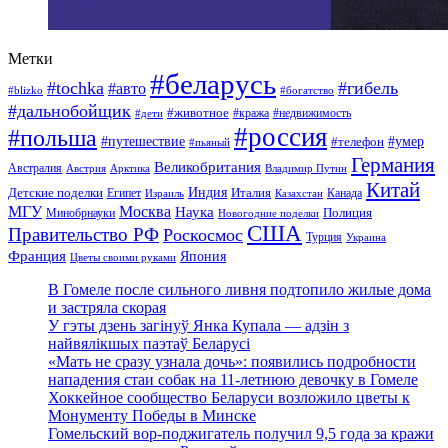
Метки
#беларусь
#tochka
#гибель
#авто
#blizko
#богатство
#дальнобойщик
#животное
#кража
#недвижимость
#дети
#россия
#польша
#путешествие
#умер
#телефон
#пьяный
Германия
Великобритания
Австралия
Австрия
Арктика
Владимир Путин
Китай
Детские поделки
Индия
Египет
Италия
Канада
Израиль
Казахстан
МГУ
Москва
Наука
Полиция
Минобрнауки
Новогодние поделки
США
Правительство РФ
Роскосмос
Турция
Украина
Франция
Япония
Цветы своими руками
В Гомеле после сильного ливня подтопило жилые дома
и застряла скорая
У гэты дзень загінуў Янка Купала — адзін з
найвялікшых паэтаў Беларусі
«Мать не сразу узнала дочь»: появились подробности
нападения стаи собак на 11-летнюю девочку в Гомеле
Хоккейное сообщество Беларуси возложило цветы к
Монументу Победы в Минске
Гомельский вор-поджигатель получил 9,5 года за кражи