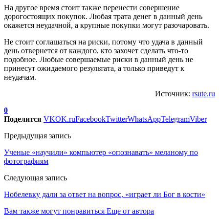
На другое время стоит также перенести совершение
дорогостоящих покупок. Любая трата денег в данный день
окажется неудачной, а крупные покупки могут разочаровать.
Не стоит соглашаться на риски, потому что удача в данный
день отвернется от каждого, кто захочет сделать что-то
подобное. Любые совершаемые риски в данный день не
принесут ожидаемого результата, а только приведут к
неудачам.
Источник:
rsute.ru
0
Поделится
VK
OK.ru
Facebook
Twitter
WhatsApp
Telegram
Viber
Предыдущая запись
Ученые «научили» компьютер «опознавать» меланому по
фотографиям
Следующая запись
Нобелевку дали за ответ на вопрос, «играет ли Бог в кости»
Вам также могут понравиться
Еще от автора