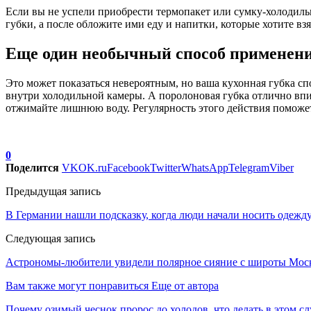
Если вы не успели приобрести термопакет или сумку-холодильн
губки, а после обложите ими еду и напитки, которые хотите вз
Еще один необычный способ применени
Это может показаться невероятным, но ваша кухонная губка сп
внутри холодильной камеры. А поролоновая губка отлично впит
отжимайте лишнюю воду. Регулярность этого действия поможет
0
Поделится
VK
OK.ru
Facebook
Twitter
WhatsApp
Telegram
Viber
Предыдущая запись
В Германии нашли подсказку, когда люди начали носить одежд
Следующая запись
Астрономы-любители увидели полярное сияние с широты Мос
Вам также могут понравиться
Еще от автора
Почему озимый чеснок пророс до холодов, что делать в этом сл