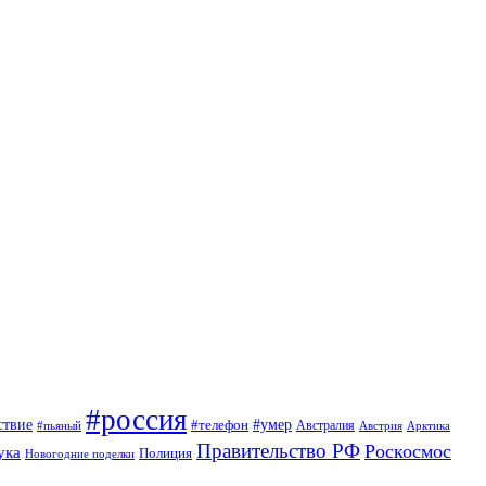
#россия
ствие
#умер
#телефон
Австралия
#пьяный
Австрия
Арктика
Правительство РФ
Роскосмос
ука
Полиция
Новогодние поделки