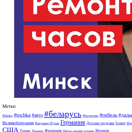
Метки
#беларусь
#tochka
#гибель
#дал
#авто
#blizko
#богатство
Германия
Великобритания
Детские поделки
Египет
Изр
Владимир Путин
США
Франция
Япония
Турция
Украина
Цветы своими руками