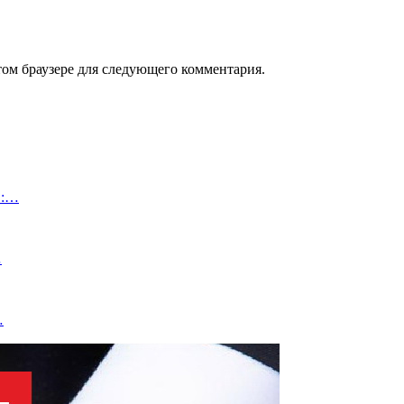
том браузере для следующего комментария.
в:…
…
…