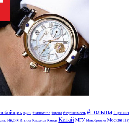
#польша
ьнобойщик
#путеше
#животное
#кража
#недвижимость
#дети
Китай
МГУ
Москва
На
Индия
Италия
Канада
Минобрнауки
аиль
Казахстан