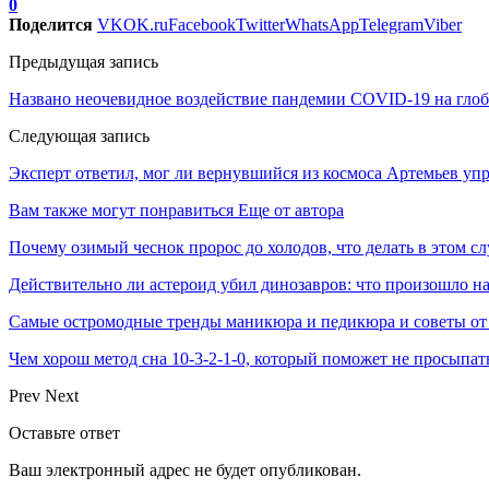
0
Поделится
VK
OK.ru
Facebook
Twitter
WhatsApp
Telegram
Viber
Предыдущая запись
Названо неочевидное воздействие пандемии COVID-19 на гло
Следующая запись
Эксперт ответил, мог ли вернувшийся из космоса Артемьев уп
Вам также могут понравиться
Еще от автора
Почему озимый чеснок пророс до холодов, что делать в этом сл
Действительно ли астероид убил динозавров: что произошло на
Самые остромодные тренды маникюра и педикюра и советы от
Чем хорош метод сна 10-3-2-1-0, который поможет не просыпат
Prev
Next
Оставьте ответ
Ваш электронный адрес не будет опубликован.