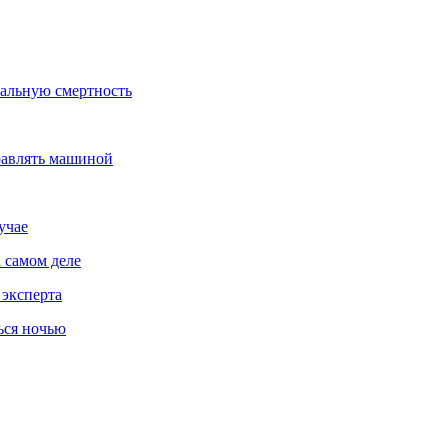
бальную смертность
равлять машиной
учае
 самом деле
 эксперта
ься ночью