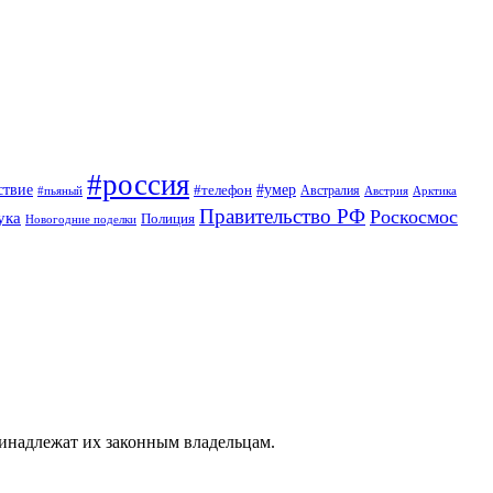
#россия
ствие
#умер
#телефон
Австралия
#пьяный
Австрия
Арктика
Правительство РФ
Роскосмос
ука
Полиция
Новогодние поделки
ринадлежат их законным владельцам.