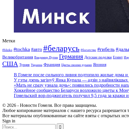
Метки
#беларусь
#tochka
#гибель
#дал
#авто
#blizko
#богатство
Германия
Великобритания
Детские поделки
Египет
Изр
Владимир Путин
США
Франция
Япония
Турция
Украина
Цветы своими руками
В Гомеле после сильного ливня подтопило жилые дома и 
У гэты дзень загінуў Янка Купала — адзін з найвялікшых 
«Мать не сразу узнала дочь»: появились подробности нап
Хоккейное сообщество Беларуси возложило цветы к Мо
Гомельский вор-поджигатель получил 9,5 года за кражи 
© 2026 - Новости Гомеля. Все права защищены.
Любое копирование материалов с нашего ресурса разрешается т
Все материалы опубликованные на сайте взяты с открытых исто
Sign in