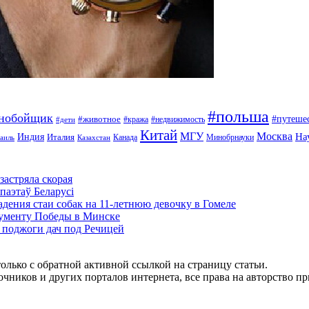
#польша
ьнобойщик
#путеше
#животное
#кража
#недвижимость
#дети
Китай
МГУ
Москва
На
Индия
Италия
Канада
Минобрнауки
аиль
Казахстан
застряла скорая
паэтаў Беларусі
адения стаи собак на 11-летнюю девочку в Гомеле
нументу Победы в Минске
и поджоги дач под Речицей
олько с обратной активной ссылкой на страницу статьи.
чников и других порталов интернета, все права на авторство п