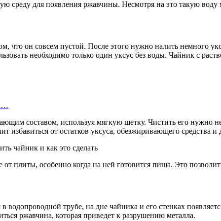
ную среду для появления ржавчины. Несмотря на это такую воду м
м, что он совсем пустой. После этого нужно налить немного укс
ьзовать необходимо только один уксус без воды. Чайник с раств
на…
ющим составом, используя мягкую щетку. Чистить его нужно не
лит избавиться от остатков уксуса, обезжиривающего средства и
 от плиты, особенно когда на ней готовится пища. Это позволи
я в водопроводной трубе, на дне чайника и его стенках появляе
иться ржавчина, которая приведет к разрушению металла.