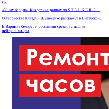
с…
«У них бардак». Как утечка данных по S.T.A.L.K.E.R. 2 …
О творчестве Клавдии Шульженко расскажут в Витебской…
В Варшаве белорус и россиянин срезали с машин
нейтрализаторы