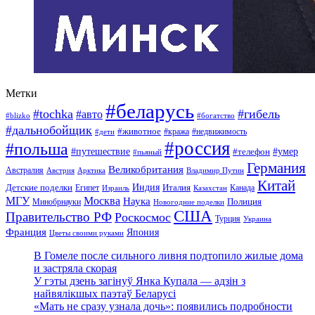
Метки
#беларусь
#tochka
#гибель
#авто
#blizko
#богатство
#дальнобойщик
#животное
#кража
#недвижимость
#дети
#россия
#польша
#путешествие
#умер
#телефон
#пьяный
Германия
Великобритания
Австралия
Австрия
Арктика
Владимир Путин
Китай
Детские поделки
Индия
Египет
Италия
Канада
Израиль
Казахстан
МГУ
Москва
Наука
Полиция
Минобрнауки
Новогодние поделки
США
Правительство РФ
Роскосмос
Турция
Украина
Франция
Япония
Цветы своими руками
В Гомеле после сильного ливня подтопило жилые дома
и застряла скорая
У гэты дзень загінуў Янка Купала — адзін з
найвялікшых паэтаў Беларусі
«Мать не сразу узнала дочь»: появились подробности