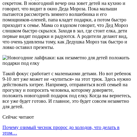
секретом. В новогодний вечер она зовет детей на кухню и
говорит, что видит в окно Деда Мороза. Пока малыши
пытаются рассмотреть зимнего волшебника и его
помощников-оленей, папа кладет подарки, а потом быстро
приходит к семье. Мама со вздохом говорит, что Дед Мороз
слишком быстро скрылся. Заходя в зал, где стоит елка, дети
первые видят подарки и радуются. А родители делают вид,
что очень удивлены тому, как Дедушка Мороз так быстро и
ловко оставил презенты.
Такой фокус сработает с маленькими детьми. Но вот ребенок
9-10 лет уже может не «купиться» на этот трюк. Здесь нужно
действовать хитрее. Например, отправиться всей семьей на
прогулку и попросить человека, которому доверяете,
положить новогодний подарок под елку. Когда вы вернетесь,
все уже будет готово. И главное, это будет совсем незаметно
для детей.
Сейчас читают
Почему озимый чеснок пророс до холодов, что делать в
этом…