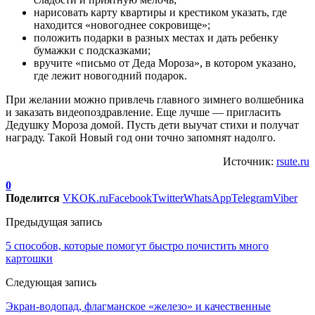
нарисовать карту квартиры и крестиком указать, где
находится «новогоднее сокровище»;
положить подарки в разных местах и дать ребенку
бумажки с подсказками;
вручите «письмо от Деда Мороза», в котором указано,
где лежит новогодний подарок.
При желании можно привлечь главного зимнего волшебника
и заказать видеопоздравление. Еще лучше ― пригласить
Дедушку Мороза домой. Пусть дети выучат стихи и получат
награду. Такой Новый год они точно запомнят надолго.
Источник:
rsute.ru
0
Поделится
VK
OK.ru
Facebook
Twitter
WhatsApp
Telegram
Viber
Предыдущая запись
5 способов, которые помогут быстро почистить много
картошки
Следующая запись
Экран-водопад, флагманское «железо» и качественные