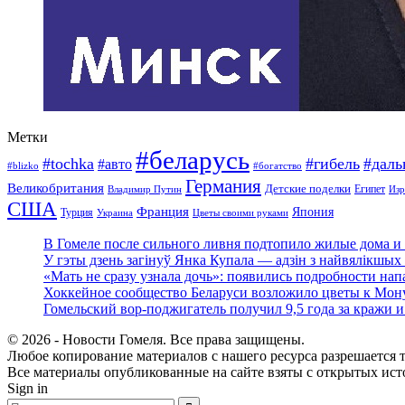
Метки
#беларусь
#tochka
#гибель
#дал
#авто
#blizko
#богатство
Германия
Великобритания
Детские поделки
Египет
Изр
Владимир Путин
США
Франция
Япония
Турция
Украина
Цветы своими руками
В Гомеле после сильного ливня подтопило жилые дома и 
У гэты дзень загінуў Янка Купала — адзін з найвялікшых 
«Мать не сразу узнала дочь»: появились подробности нап
Хоккейное сообщество Беларуси возложило цветы к Мо
Гомельский вор-поджигатель получил 9,5 года за кражи 
© 2026 - Новости Гомеля. Все права защищены.
Любое копирование материалов с нашего ресурса разрешается т
Все материалы опубликованные на сайте взяты с открытых исто
Sign in