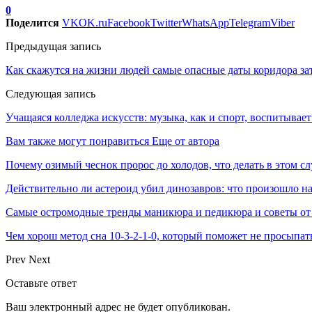
0
Поделится
VK
OK.ru
Facebook
Twitter
WhatsApp
Telegram
Viber
Предыдущая запись
Как скажутся на жизни людей самые опасные даты коридора за
Следующая запись
Учащаяся колледжа искусств: музыка, как и спорт, воспитывае
Вам также могут понравиться
Еще от автора
Почему озимый чеснок пророс до холодов, что делать в этом сл
Действительно ли астероид убил динозавров: что произошло на
Самые остромодные тренды маникюра и педикюра и советы от
Чем хорош метод сна 10-3-2-1-0, который поможет не просыпат
Prev
Next
Оставьте ответ
Ваш электронный адрес не будет опубликован.