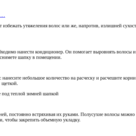
на…
избежать утяжеления волос или же, напротив, излишней сухости
бходимо нанести кондиционер. Он помогает выровнять волосы и 
 снимете шапку в помещении.
: нанесите небольшое количество на расческу и расчешите корни
й щеткой.
орней, постоянно встряхивая их руками. Полусухие волосы мож
и, чтобы закрепить объемную укладку.