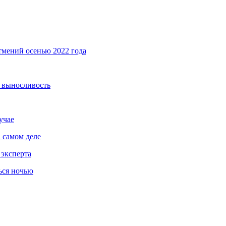
тмений осенью 2022 года
т выносливость
учае
 самом деле
 эксперта
ься ночью