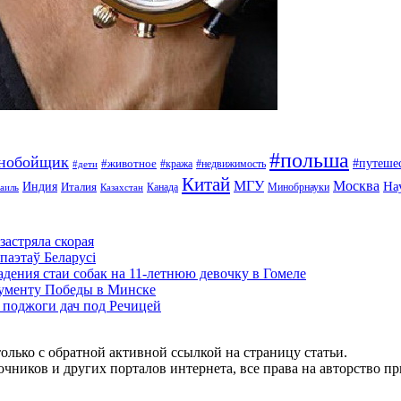
#польша
ьнобойщик
#путеше
#животное
#кража
#недвижимость
#дети
Китай
МГУ
Москва
На
Индия
Италия
Канада
Минобрнауки
аиль
Казахстан
застряла скорая
паэтаў Беларусі
адения стаи собак на 11-летнюю девочку в Гомеле
нументу Победы в Минске
и поджоги дач под Речицей
олько с обратной активной ссылкой на страницу статьи.
чников и других порталов интернета, все права на авторство п