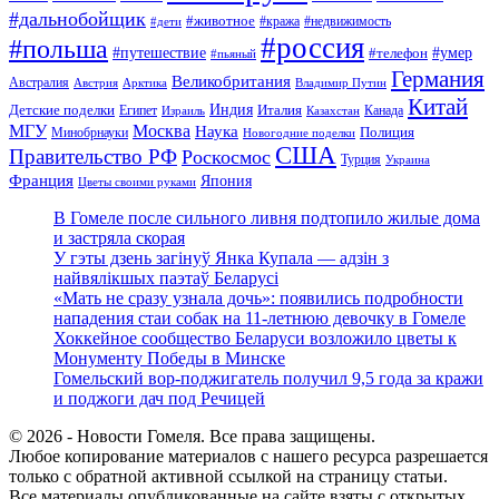
#дальнобойщик
#животное
#кража
#недвижимость
#дети
#россия
#польша
#путешествие
#умер
#телефон
#пьяный
Германия
Великобритания
Австралия
Австрия
Арктика
Владимир Путин
Китай
Детские поделки
Индия
Египет
Италия
Канада
Израиль
Казахстан
МГУ
Москва
Наука
Полиция
Минобрнауки
Новогодние поделки
США
Правительство РФ
Роскосмос
Турция
Украина
Франция
Япония
Цветы своими руками
В Гомеле после сильного ливня подтопило жилые дома
и застряла скорая
У гэты дзень загінуў Янка Купала — адзін з
найвялікшых паэтаў Беларусі
«Мать не сразу узнала дочь»: появились подробности
нападения стаи собак на 11-летнюю девочку в Гомеле
Хоккейное сообщество Беларуси возложило цветы к
Монументу Победы в Минске
Гомельский вор-поджигатель получил 9,5 года за кражи
и поджоги дач под Речицей
© 2026 - Новости Гомеля. Все права защищены.
Любое копирование материалов с нашего ресурса разрешается
только с обратной активной ссылкой на страницу статьи.
Все материалы опубликованные на сайте взяты с открытых