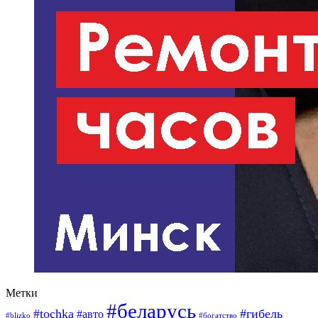
Метки
#беларусь
#tochka
#гибель
#авто
#blizko
#богатство