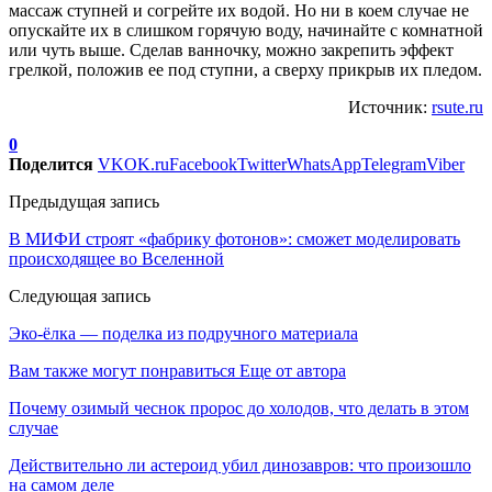
массаж ступней и согрейте их водой. Но ни в коем случае не
опускайте их в слишком горячую воду, начинайте с комнатной
или чуть выше. Сделав ванночку, можно закрепить эффект
грелкой, положив ее под ступни, а сверху прикрыв их пледом.
Источник:
rsute.ru
0
Поделится
VK
OK.ru
Facebook
Twitter
WhatsApp
Telegram
Viber
Предыдущая запись
В МИФИ строят «фабрику фотонов»: сможет моделировать
происходящее во Вселенной
Следующая запись
Эко-ёлка — поделка из подручного материала
Вам также могут понравиться
Еще от автора
Почему озимый чеснок пророс до холодов, что делать в этом
случае
Действительно ли астероид убил динозавров: что произошло
на самом деле