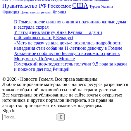
США
Правительство РФ
Роскосмос
Турция
Украина
Франция
Япония
Цветы своими руками
В Гомеле после сильного ливня подтопило жилые дома
и застряла скорая
У гэты дзень загінуў Янка Купала — адзін з
найвялікшых паэтаў Беларусі
«Мать не сразу узнала дочь»: появились подробности
нападения стаи собак на 11-летнюю девочку в Гомеле
Хоккейное сообщество Беларуси возложило цветы к
Монументу Победы в Минске
Гомельский вор-поджигатель получил 9,5 года за кражи
и поджоги дач под Речицей
© 2026 - Новости Гомеля. Все права защищены.
Любое копирование материалов с нашего ресурса разрешается
только с обратной активной ссылкой на страницу статьи.
Все материалы опубликованные на сайте взяты с открытых
источников и других порталов интернета, все права на
авторство принадлежат их законным владельцам.
Sign in