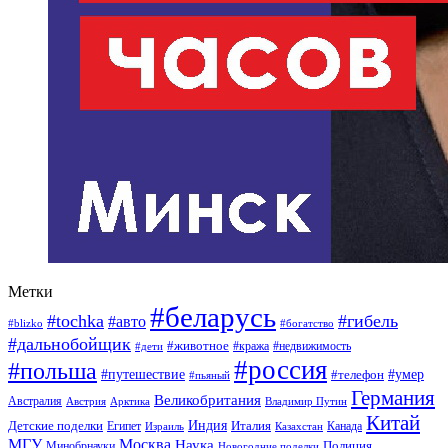
Метки
#беларусь
#tochka
#гибель
#авто
#blizko
#богатство
#дальнобойщик
#животное
#кража
#недвижимость
#дети
#россия
#польша
#путешествие
#умер
#телефон
#пьяный
Германия
Великобритания
Австралия
Австрия
Арктика
Владимир Путин
Китай
Детские поделки
Индия
Египет
Италия
Канада
Израиль
Казахстан
МГУ
Москва
Наука
Полиция
Минобрнауки
Новогодние поделки