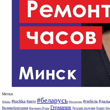
Метки
#беларусь
#tochka
#гибель
#дал
#авто
#blizko
#богатство
Германия
Великобритания
Детские поделки
Египет
Изр
Владимир Путин