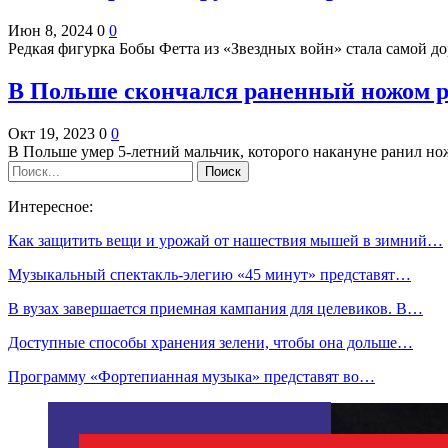
Июн 8, 2024
0
0
Редкая фигурка Бобы Фетта из «Звездных войн» стала самой д
В Польше скончался раненный ножом р
Окт 19, 2023
0
0
В Польше умер 5-летний мальчик, которого накануне ранил н
Интересное:
Как защитить вещи и урожай от нашествия мышей в зимний…
Музыкальный спектакль-элегию «45 минут» представят…
В вузах завершается приемная кампания для целевиков. В…
Доступные способы хранения зелени, чтобы она дольше…
Программу «Фортепианная музыка» представят во…