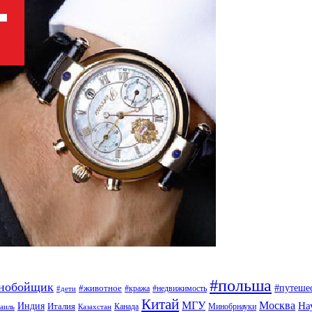
#польша
ьнобойщик
#путеше
#животное
#кража
#недвижимость
#дети
Китай
МГУ
Москва
На
Индия
Италия
Канада
Минобрнауки
аиль
Казахстан