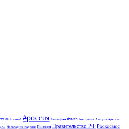
#россия
ствие
#умер
#телефон
Австралия
#пьяный
Австрия
Арктика
Правительство РФ
Роскосмос
ука
Полиция
Новогодние поделки