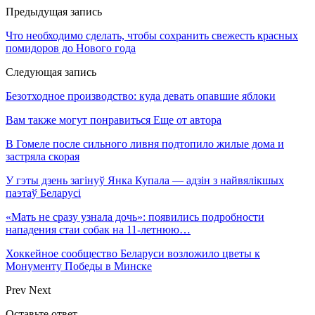
Предыдущая запись
Что необходимо сделать, чтобы сохранить свежесть красных
помидоров до Нового года
Следующая запись
Безотходное производство: куда девать опавшие яблоки
Вам также могут понравиться
Еще от автора
В Гомеле после сильного ливня подтопило жилые дома и
застряла скорая
У гэты дзень загінуў Янка Купала — адзін з найвялікшых
паэтаў Беларусі
«Мать не сразу узнала дочь»: появились подробности
нападения стаи собак на 11-летнюю…
Хоккейное сообщество Беларуси возложило цветы к
Монументу Победы в Минске
Prev
Next
Оставьте ответ