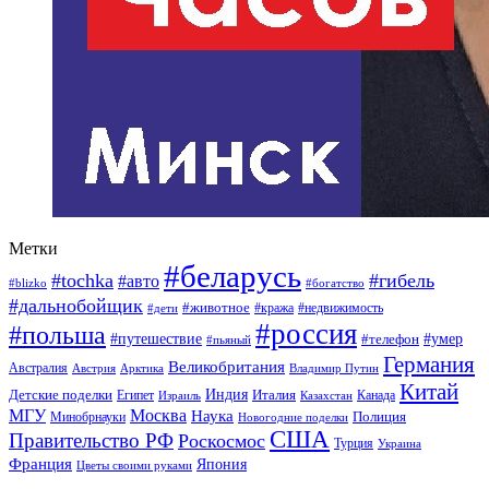
Метки
#беларусь
#tochka
#гибель
#авто
#blizko
#богатство
#дальнобойщик
#животное
#кража
#недвижимость
#дети
#россия
#польша
#путешествие
#умер
#телефон
#пьяный
Германия
Великобритания
Австралия
Австрия
Арктика
Владимир Путин
Китай
Детские поделки
Индия
Египет
Италия
Канада
Израиль
Казахстан
МГУ
Москва
Наука
Полиция
Минобрнауки
Новогодние поделки
США
Правительство РФ
Роскосмос
Турция
Украина
Франция
Япония
Цветы своими руками