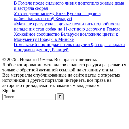
В Гомеле после сильного ливня подтопило жилые дома
и застряла скорая
У гэты дзень загінуў Янка Купала — адзін з
найвялікшых паэтаў Беларусі
«Мать не сразу узнала дочь»: появились подробности
нападения стаи собак на 11-летнюю девочку в Гомеле
Хоккейное сообщество Беларуси возложило цветы к
Монументу Победы в Минске
Гомельский вор-поджигатель получил 9,5 года за кражи
и поджоги дач под Речицей
© 2026 - Новости Гомеля. Все права защищены.
Любое копирование материалов с нашего ресурса разрешается
только с обратной активной ссылкой на страницу статьи.
Все материалы опубликованные на сайте взяты с открытых
источников и других порталов интернета, все права на
авторство принадлежат их законным владельцам.
Sign in