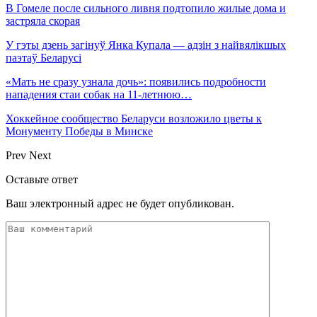
В Гомеле после сильного ливня подтопило жилые дома и
застряла скорая
У гэты дзень загінуў Янка Купала — адзін з найвялікшых
паэтаў Беларусі
«Мать не сразу узнала дочь»: появились подробности
нападения стаи собак на 11-летнюю…
Хоккейное сообщество Беларуси возложило цветы к
Монументу Победы в Минске
Prev
Next
Оставьте ответ
Ваш электронный адрес не будет опубликован.