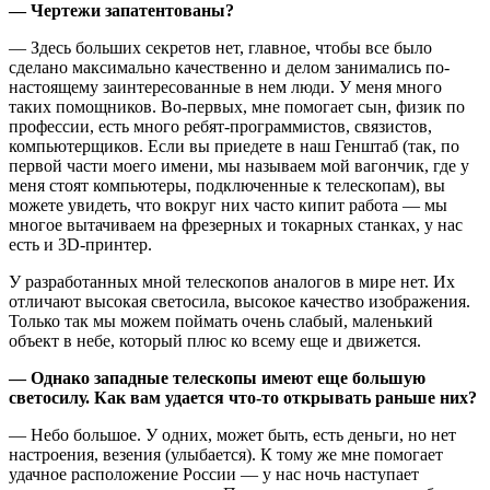
— Чертежи запатентованы?
— Здесь больших секретов нет, главное, чтобы все было
сделано максимально качественно и делом занимались по-
настоящему заинтересованные в нем люди. У меня много
таких помощников. Во-первых, мне помогает сын, физик по
профессии, есть много ребят-программистов, связистов,
компьютерщиков. Если вы приедете в наш Генштаб (так, по
первой части моего имени, мы называем мой вагончик, где у
меня стоят компьютеры, подключенные к телескопам), вы
можете увидеть, что вокруг них часто кипит работа — мы
многое вытачиваем на фрезерных и токарных станках, у нас
есть и 3D-принтер.
У разработанных мной телескопов аналогов в мире нет. Их
отличают высокая светосила, высокое качество изображения.
Только так мы можем поймать очень слабый, маленький
объект в небе, который плюс ко всему еще и движется.
— Однако западные телескопы имеют еще большую
светосилу. Как вам удается что-то открывать раньше них?
— Небо большое. У одних, может быть, есть деньги, но нет
настроения, везения (улыбается). К тому же мне помогает
удачное расположение России — у нас ночь наступает