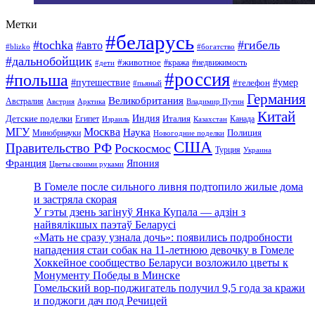
Метки
#беларусь
#tochka
#гибель
#авто
#blizko
#богатство
#дальнобойщик
#животное
#кража
#недвижимость
#дети
#россия
#польша
#путешествие
#умер
#телефон
#пьяный
Германия
Великобритания
Австралия
Австрия
Арктика
Владимир Путин
Китай
Детские поделки
Индия
Египет
Италия
Канада
Израиль
Казахстан
МГУ
Москва
Наука
Полиция
Минобрнауки
Новогодние поделки
США
Правительство РФ
Роскосмос
Турция
Украина
Франция
Япония
Цветы своими руками
В Гомеле после сильного ливня подтопило жилые дома
и застряла скорая
У гэты дзень загінуў Янка Купала — адзін з
найвялікшых паэтаў Беларусі
«Мать не сразу узнала дочь»: появились подробности
нападения стаи собак на 11-летнюю девочку в Гомеле
Хоккейное сообщество Беларуси возложило цветы к
Монументу Победы в Минске
Гомельский вор-поджигатель получил 9,5 года за кражи
и поджоги дач под Речицей