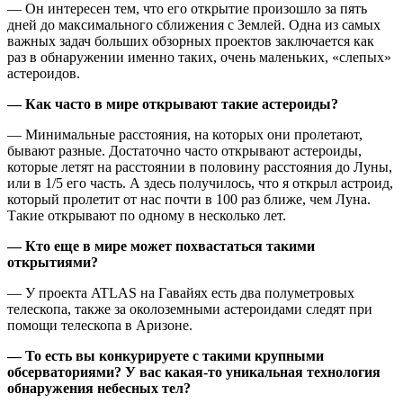
— Он интересен тем, что его открытие произошло за пять
дней до максимального сближения с Землей. Одна из самых
важных задач больших обзорных проектов заключается как
раз в обнаружении именно таких, очень маленьких, «слепых»
астероидов.
— Как часто в мире открывают такие астероиды?
— Минимальные расстояния, на которых они пролетают,
бывают разные. Достаточно часто открывают астероиды,
которые летят на расстоянии в половину расстояния до Луны,
или в 1/5 его часть. А здесь получилось, что я открыл астроид,
который пролетит от нас почти в 100 раз ближе, чем Луна.
Такие открывают по одному в несколько лет.
— Кто еще в мире может похвастаться такими
открытиями?
— У проекта ATLAS на Гавайях есть два полуметровых
телескопа, также за околоземными астероидами следят при
помощи телескопа в Аризоне.
— То есть вы конкурируете с такими крупными
обсерваториями? У вас какая-то уникальная технология
обнаружения небесных тел?