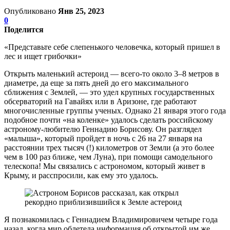
Опубликовано
Янв 25, 2023
0
Поделится
«Представьте себе слепенького человечка, который пришел в
лес и ищет грибочки»
Открыть маленький астероид — всего-то около 3–8 метров в
диаметре, да еще за пять дней до его максимального
сближения с Землей, — это удел крупных государственных
обсерваторий на Гавайях или в Аризоне, где работают
многочисленные группы ученых. Однако 21 января этого года
подобное почти «на коленке» удалось сделать российскому
астроному-любителю Геннадию Борисову. Он разглядел
«малыша», который пройдет в ночь с 26 на 27 января на
расстоянии трех тысяч (!) километров от Земли (а это более
чем в 100 раз ближе, чем Луна), при помощи самодельного
телескопа! Мы связались с астрономом, который живет в
Крыму, и расспросили, как ему это удалось.
Я познакомилась с Геннадием Владимировичем четыре года
назад, когда мир облетела информация об открытой им же