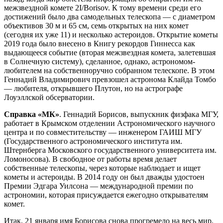
межзвездной комете 2I/Borisov. К тому времени среди его
достижений было два самодельных телескопа — с диаметром
объективов 30 м и 65 см, семь открытых на них комет
(сегодня их уже 11) и несколько астероидов. Открытие кометы
2019 года было внесено в Книгу рекордов Гиннесса как
выдающееся событие (вторая межзвездная комета, залетевшая
в Солнечную систему), сделанное, однако, астрономом-
любителем на собственноручно собранном телескопе. В этом
Геннадий Владимирович превзошел астронома Клайда Томбо
— любителя, открывшего Плутон, но на астрографе
Лоуэллской обсерватории.
Справка «МК»
. Геннадий Борисов, выпускник физфака МГУ,
работает в Крымском отделении Астрономического научного
центра и по совместительству — инженером ГАИШ МГУ
(Государственного астрономического института им.
Штернберга Московского государственного университета им.
Ломоносова). В свободное от работы время делает
собственные телескопы, через которые наблюдает и ищет
кометы и астероиды. В 2014 году он был дважды удостоен
Премии Эдгара Уилсона — международной премии по
астрономии, которая присуждается ежегодно открывателям
комет.
Итак, 21 января имя Борисова снова прогремело на весь мир.