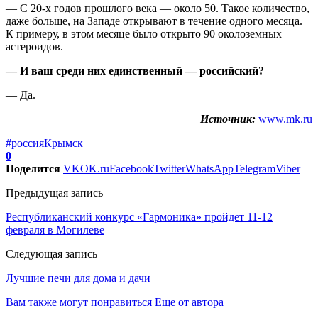
— С 20-х годов прошлого века — около 50. Такое количество,
даже больше, на Западе открывают в течение одного месяца.
К примеру, в этом месяце было открыто 90 околоземных
астероидов.
— И ваш среди них единственный — российский?
— Да.
Источник:
www.mk.ru
#россия
Крымск
0
Поделится
VK
OK.ru
Facebook
Twitter
WhatsApp
Telegram
Viber
Предыдущая запись
Республиканский конкурс «Гармоника» пройдет 11-12
февраля в Могилеве
Следующая запись
Лучшие печи для дома и дачи
Вам также могут понравиться
Еще от автора