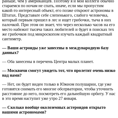
раньше, чем у американцев. Поэтому я и мои коллеги обычно
стараемся по ночам не спать, иначе, если мы пропустим
какой-то интересный объект, его позже откроют астрономы в
Штатах. Представьте себе слепенького, слабого человечка,
который первым пришел в лес и ищет грибочки, тыча в них
палочкой. При этом он знает, что через несколько часов на его
место набежит тысяча таких любителей и будет в поисках тех
же грибочков под микроскопом изучать каждый квадратный
сантиметр.
— Ваши астроиды уже занесены в международную базу
данных?
— Оба занесены в перечень Центра малых планет.
— Москвичи смогут увидеть тот, что пролетит очень низко
над нами?
— Нет, он будет виден только в Южном полушарии, где уже
готовятся снимать его многие обсерватории, чтобы уточнить
расстояние до него, посмотреть его дальнейшую орбиту. У нас
в это время наступит уже утро 27 января.
— Сколько вообще околоземных астероидов открыто
нашими астрономами?