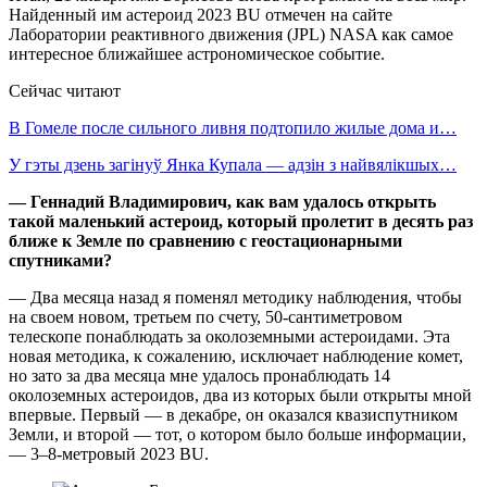
Найденный им астероид 2023 BU отмечен на сайте
Лаборатории реактивного движения (JPL) NASA как самое
интересное ближайшее астрономическое событие.
Сейчас читают
В Гомеле после сильного ливня подтопило жилые дома и…
У гэты дзень загінуў Янка Купала — адзін з найвялікшых…
— Геннадий Владимирович, как вам удалось открыть
такой маленький астероид, который пролетит в десять раз
ближе к Земле по сравнению с геостационарными
спутниками?
— Два месяца назад я поменял методику наблюдения, чтобы
на своем новом, третьем по счету, 50-сантиметровом
телескопе понаблюдать за околоземными астероидами. Эта
новая методика, к сожалению, исключает наблюдение комет,
но зато за два месяца мне удалось пронаблюдать 14
околоземных астероидов, два из которых были открыты мной
впервые. Первый — в декабре, он оказался квазиспутником
Земли, и второй — тот, о котором было больше информации,
— 3–8-метровый 2023 BU.