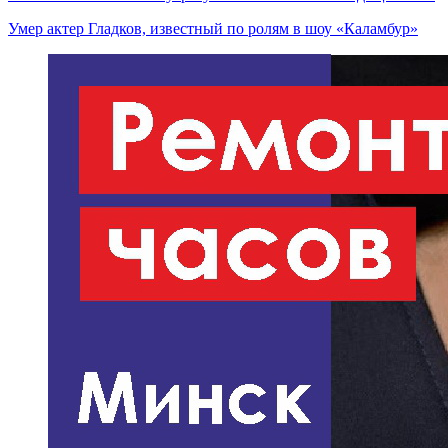
Умер актер Гладков, известный по ролям в шоу «Каламбур»