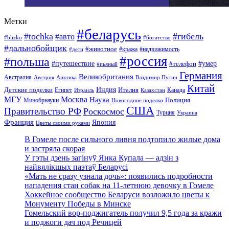
Метки
#беларусь
#tochka
#гибель
#авто
#blizko
#богатство
#дальнобойщик
#животное
#кража
#недвижимость
#дети
#россия
#польша
#путешествие
#умер
#телефон
#пьяный
Германия
Великобритания
Австралия
Австрия
Арктика
Владимир Путин
Китай
Детские поделки
Индия
Египет
Италия
Канада
Израиль
Казахстан
МГУ
Москва
Наука
Полиция
Минобрнауки
Новогодние поделки
США
Правительство РФ
Роскосмос
Турция
Украина
Франция
Япония
Цветы своими руками
В Гомеле после сильного ливня подтопило жилые дома
и застряла скорая
У гэты дзень загінуў Янка Купала — адзін з
найвялікшых паэтаў Беларусі
«Мать не сразу узнала дочь»: появились подробности
нападения стаи собак на 11-летнюю девочку в Гомеле
Хоккейное сообщество Беларуси возложило цветы к
Монументу Победы в Минске
Гомельский вор-поджигатель получил 9,5 года за кражи
и поджоги дач под Речицей