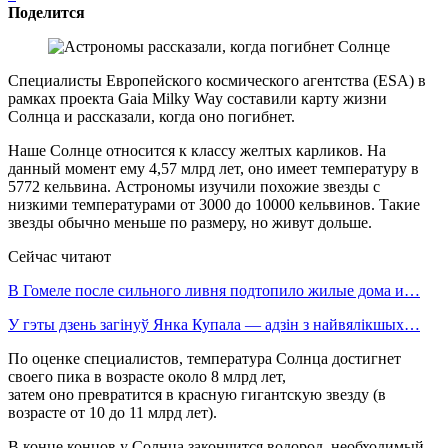
Поделится
Специалисты Европейского космического агентства (ESA) в
рамках проекта Gaia Milky Way составили карту жизни
Солнца и рассказали, когда оно погибнет.
Наше Солнце относится к классу желтых карликов. На
данный момент ему 4,57 млрд лет, оно имеет температуру в
5772 кельвина. Астрономы изучили похожие звезды с
низкими температурами от 3000 до 10000 кельвинов. Такие
звезды обычно меньше по размеру, но живут дольше.
Сейчас читают
В Гомеле после сильного ливня подтопило жилые дома и…
У гэты дзень загінуў Янка Купала — адзін з найвялікшых…
По оценке специалистов, температура Солнца достигнет
своего пика в возрасте около 8 млрд лет,
затем оно превратится в красную гигантскую звезду (в
возрасте от 10 до 11 млрд лет).
В конце концов у Солнца закончится водород, необходимый