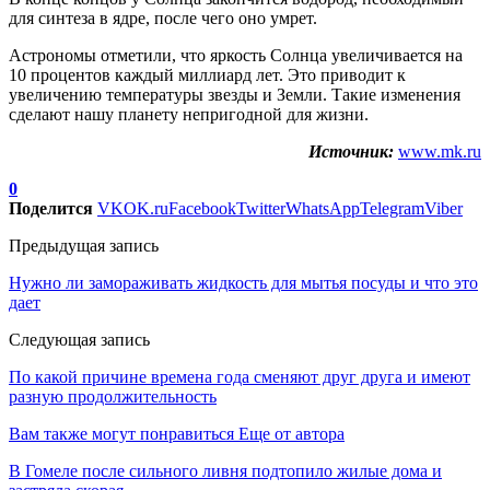
для синтеза в ядре, после чего оно умрет.
Астрономы отметили, что яркость Солнца увеличивается на
10 процентов каждый миллиард лет. Это приводит к
увеличению температуры звезды и Земли. Такие изменения
сделают нашу планету непригодной для жизни.
Источник:
www.mk.ru
0
Поделится
VK
OK.ru
Facebook
Twitter
WhatsApp
Telegram
Viber
Предыдущая запись
Нужно ли замораживать жидкость для мытья посуды и что это
дает
Следующая запись
По какой причине времена года сменяют друг друга и имеют
разную продолжительность
Вам также могут понравиться
Еще от автора
В Гомеле после сильного ливня подтопило жилые дома и