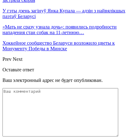
застряла скорая
У гэты дзень загінуў Янка Купала — адзін з найвялікшых
паэтаў Беларусі
«Мать не сразу узнала дочь»: появились подробности
нападения стаи собак на 11-летнюю…
Хоккейное сообщество Беларуси возложило цветы к
Монументу Победы в Минске
Prev
Next
Оставьте ответ
Ваш электронный адрес не будет опубликован.