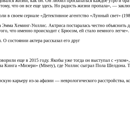
адовался жизни, как он. Он любил просыпаться каждое утро и бра
 тому, что он все еще здесь. Но радость жизни пропала», — закл
ли в своем сериале «Детективное агентство «Лунный свет» (198
ла Эмма Хеминг-Уиллис. Актриса постаралась честно объяснить до
того, что именно происходит с Брюсом, ей стало немного легче».
ворили еще в 2015 году. Якобы уже тогда он выступал с «ухом»,
на Кинга «Мизери» (Misery), где Уиллис сыграл Пола Шелдона. 
ерскую карьеру из-за афазии — неврологического расстройства, 