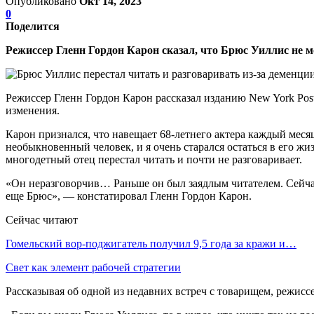
Опубликовано
Окт 14, 2023
0
Поделится
Режиссер Гленн Гордон Карон сказал, что Брюс Уиллис не м
Режиссер Гленн Гордон Карон рассказал изданию New York Post
изменения.
Карон признался, что навещает 68-летнего актера каждый меся
необыкновенный человек, и я очень старался остаться в его жиз
многодетный отец перестал читать и почти не разговаривает.
«Он неразговорчив… Раньше он был заядлым читателем. Сейчас 
еще Брюс», — констатировал Гленн Гордон Карон.
Сейчас читают
Гомельский вор-поджигатель получил 9,5 года за кражи и…
Свет как элемент рабочей стратегии
Рассказывая об одной из недавних встреч с товарищем, режиссер