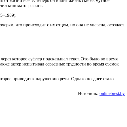
ть от жизни все. А теперь он видит жизнь сквозь мутное
ючил кинематографист.
5–1989).
черям, что происходит с их отцом, но она не уверена, осознает
 через которое суфлер подсказывал текст. Это было во время
Также актер испытывал серьезные трудности во время съемок
которое приводит к нарушению речи. Однако позднее стало
Источник:
onlinebrest.by