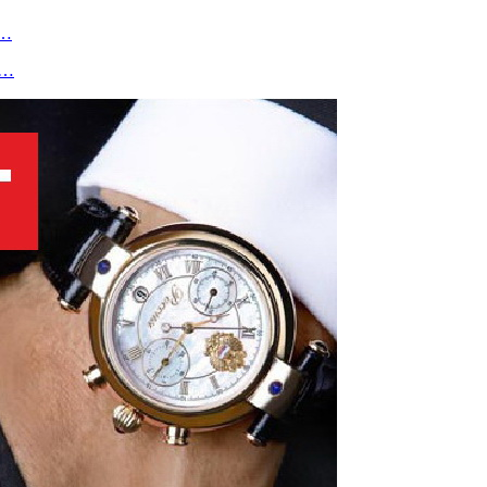
с…
ь…