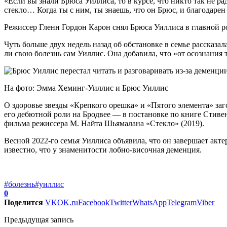
«Если вы знали Брюса Уиллиса, то в курсе, что никто так не р
стекло… Когда ты с ним, ты знаешь, что он Брюс, и благодарен
Режиссер Гленн Гордон Карон снял Брюса Уиллиса в главной ро
Чуть больше двух недель назад об обстановке в семье рассказа
ли свою болезнь сам Уиллис. Она добавила, что «от осознания 
На фото: Эмма Хеминг-Уиллис и Брюс Уиллис
О здоровье звезды «Крепкого орешка» и «Пятого элемента» заго
его дебютной роли на Бродвее — в постановке по книге Стиве
фильма режиссера М. Найта Шьямалана «Стекло» (2019).
Весной 2022-го семья Уиллиса объявила, что он завершает акт
известно, что у знаменитости лобно-височная деменция.
#болезнь
#уиллис
0
Поделится
VK
OK.ru
Facebook
Twitter
WhatsApp
Telegram
Viber
Предыдущая запись