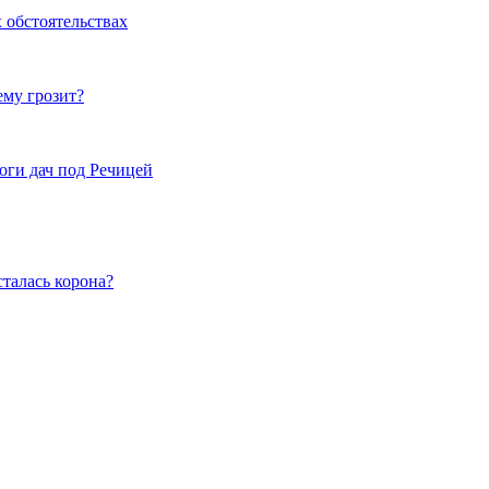
 обстоятельствах
ему грозит?
оги дач под Речицей
талась корона?