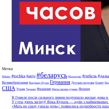
Метки
#беларусь
#tochka
#гибель
#дал
#авто
#blizko
#богатство
Германия
Великобритания
Детские поделки
Египет
Изр
Владимир Путин
США
Франция
Япония
Турция
Украина
Цветы своими руками
В Гомеле после сильного ливня подтопило жилые дома и 
У гэты дзень загінуў Янка Купала — адзін з найвялікшых 
«Мать не сразу узнала дочь»: появились подробности нап