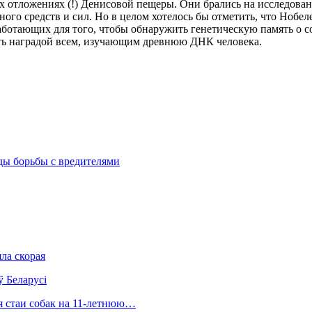
ких отложениях (!) Денисовой пещеры. Они брались на исследов
ого средств и сил. Но в целом хотелось бы отметить, что Нобел
ботающих для того, чтобы обнаружить генетическую память о со
ать наградой всем, изучающим древнюю ДНК человека.
ды борьбы с вредителями
ла скорая
ў Беларусі
ия стаи собак на 11-летнюю…