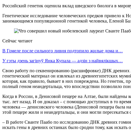
Российский генетик оценила вклад шведского биолога в миров
Генетическое исследование человеческих предков привело к Н
занимающимся популяционной генетикой человека, Еленой Бала
Сейчас читают
В Гомеле после сильного ливня подтопило жилые дома и…
У гэты дзень загінуў Янка Купала — адзін з найвялікшых…
Свою работу по секвенированию (расшифровке) ДНК древних л
генетический материал он извлекал из древнеегипетских мумий
которая, как правило, бывает в них повреждена. Но генетик, п
полный геном неандертальца, что впоследствии позволило пон
Когда в России, в Денисовой пещере на Алтае, были найдены к
тыс. лет назад. И он доказал – с помощью доступных в то вре
человека — денисовского человека (Денисовой пещера была наз
этой пещере жили и неандертальцы, и они могли пересекаться 
– В работе Сванте Паабо по исследованию ДНК древних гоминид
искать гены в древних останках было сродни тому, как искать