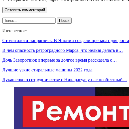
Интересное:
Стоматологи напряглись. В Японии создали препарат для рос
В чем опасность ретроградного Марса, что нельзя делать в…
Дочь Заворотнюк впервые за долгое время рассказала о…
Лучшие узкие стиральные машины 2022 года
Лукашенко о сотрудничестве с Никарагуа: у нас необъятный…