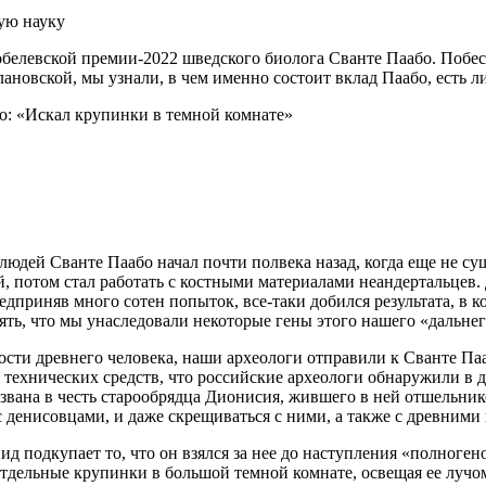
ую науку
обелевской премии-2022 шведского биолога Сванте Паабо. Побес
новской, мы узнали, в чем именно состоит вклад Паабо, есть л
юдей Сванте Паабо начал почти полвека назад, когда еще не с
, потом стал работать с костными материалами неандертальцев.
редприняв много сотен попыток, все-таки добился результата, в 
ять, что мы унаследовали некоторые гены этого нашего «дальнег
ости древнего человека, наши археологи отправили к Сванте Па
мя технических средств, что российские археологи обнаружили в
вана в честь старообрядца Дионисия, жившего в ней отшельником
с денисовцами, и даже скрещиваться с ними, а также с древними
 подкупает то, что он взялся за нее до наступления «полногено
 отдельные крупинки в большой темной комнате, освещая ее лучо