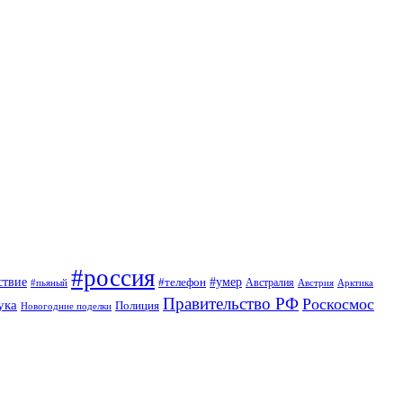
#россия
ствие
#умер
#телефон
Австралия
#пьяный
Австрия
Арктика
Правительство РФ
Роскосмос
ука
Полиция
Новогодние поделки