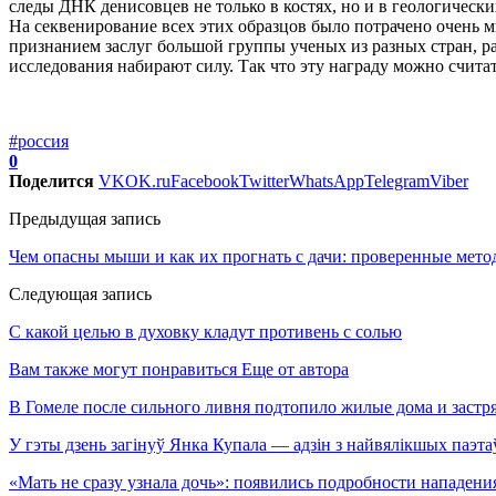
следы ДНК денисовцев не только в костях, но и в геологичес
На секвенирование всех этих образцов было потрачено очень мн
признанием заслуг большой группы ученых из разных стран, ра
исследования набирают силу. Так что эту награду можно счит
#россия
0
Поделится
VK
OK.ru
Facebook
Twitter
WhatsApp
Telegram
Viber
Предыдущая запись
Чем опасны мыши и как их прогнать с дачи: проверенные мето
Следующая запись
С какой целью в духовку кладут противень с солью
Вам также могут понравиться
Еще от автора
В Гомеле после сильного ливня подтопило жилые дома и застря
У гэты дзень загінуў Янка Купала — адзін з найвялікшых паэта
«Мать не сразу узнала дочь»: появились подробности нападен