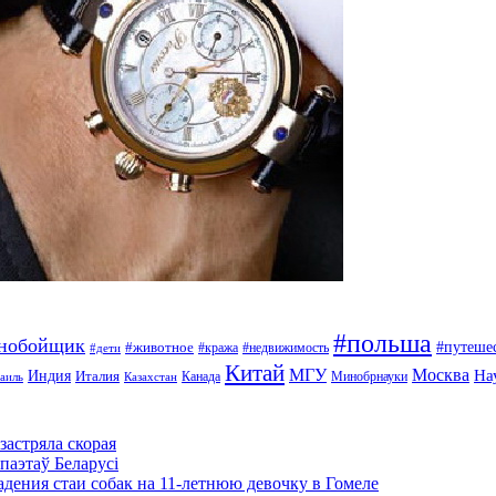
#польша
ьнобойщик
#путеше
#животное
#кража
#недвижимость
#дети
Китай
МГУ
Москва
На
Индия
Италия
Канада
Минобрнауки
аиль
Казахстан
застряла скорая
паэтаў Беларусі
адения стаи собак на 11-летнюю девочку в Гомеле