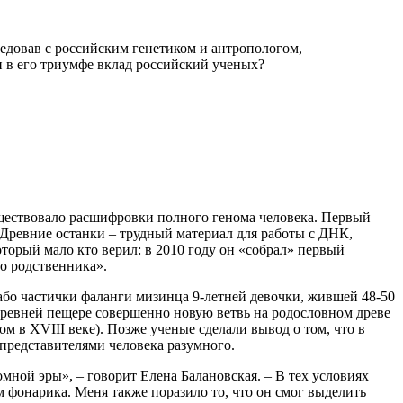
едовав с российским генетиком и антропологом,
и в его триумфе вклад российский ученых?
уществовало расшифровки полного генома человека. Первый
 Древние останки – трудный материал для работы с ДНК,
который мало кто верил: в 2010 году он «собрал» первый
о родственника».
або частички фаланги мизинца 9-летней девочки, жившей 48-50
 древней пещере совершенно новую ветвь на родословном древе
 в XVIII веке). Позже ученые сделали вывод о том, что в
 представителями человека разумного.
мной эры», – говорит Елена Балановская. – В тех условиях
м фонарика. Меня также поразило то, что он смог выделить