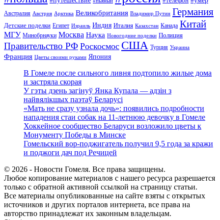
#телефон
#пьяный
Германия
Великобритания
Австралия
Австрия
Арктика
Владимир Путин
Китай
Детские поделки
Индия
Египет
Италия
Канада
Израиль
Казахстан
МГУ
Москва
Наука
Полиция
Минобрнауки
Новогодние поделки
США
Правительство РФ
Роскосмос
Турция
Украина
Франция
Япония
Цветы своими руками
В Гомеле после сильного ливня подтопило жилые дома
и застряла скорая
У гэты дзень загінуў Янка Купала — адзін з
найвялікшых паэтаў Беларусі
«Мать не сразу узнала дочь»: появились подробности
нападения стаи собак на 11-летнюю девочку в Гомеле
Хоккейное сообщество Беларуси возложило цветы к
Монументу Победы в Минске
Гомельский вор-поджигатель получил 9,5 года за кражи
и поджоги дач под Речицей
© 2026 - Новости Гомеля. Все права защищены.
Любое копирование материалов с нашего ресурса разрешается
только с обратной активной ссылкой на страницу статьи.
Все материалы опубликованные на сайте взяты с открытых
источников и других порталов интернета, все права на
авторство принадлежат их законным владельцам.