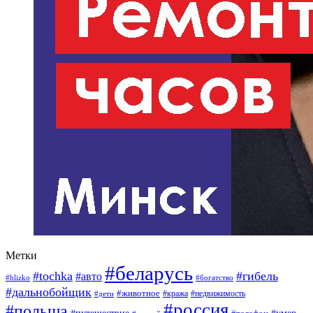
Метки
#беларусь
#tochka
#гибель
#авто
#blizko
#богатство
#дальнобойщик
#животное
#кража
#недвижимость
#дети
#россия
#польша
#путешествие
#умер