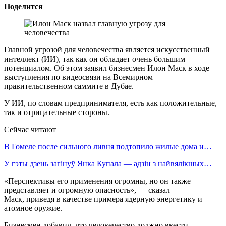
Поделится
Главной угрозой для человечества является искусственный
интеллект (ИИ), так как он обладает очень большим
потенциалом. Об этом заявил бизнесмен Илон Маск в ходе
выступления по видеосвязи на Всемирном
правительственном саммите в Дубае.
У ИИ, по словам предпринимателя, есть как положительные,
так и отрицательные стороны.
Сейчас читают
В Гомеле после сильного ливня подтопило жилые дома и…
У гэты дзень загінуў Янка Купала — адзін з найвялікшых…
«Перспективы его применения огромны, но он также
представляет и огромную опасность», — сказал
Маск, приведя в качестве примера ядерную энергетику и
атомное оружие.
Бизнесмен добавил, что человечество должно ввести