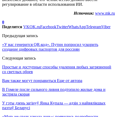
регулирование в области использования ИИ.
Источник:
www.mk.ru
0
Поделится
VK
OK.ru
Facebook
Twitter
WhatsApp
Telegram
Viber
Предыдущая запись
«У вас генерится QR-код». Путин попросил ускорить
создание цифровых паспортов для россиян
Следующая запись
Простые и доступные способы удаления любых загрязнений
со светлых обоев
Вам также могут понравиться
Еще от автора
В Гомеле после сильного ливня подтопило жилые дома и
застряла скорая
У гэты дзень загінуў Янка Купала — адзін з найвялікшых
паэтаў Беларусі
«Мать не сразу узнала дочь»: появились подробности