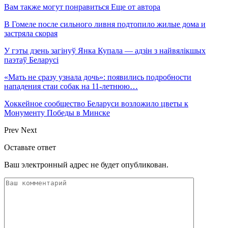
Вам также могут понравиться
Еще от автора
В Гомеле после сильного ливня подтопило жилые дома и
застряла скорая
У гэты дзень загінуў Янка Купала — адзін з найвялікшых
паэтаў Беларусі
«Мать не сразу узнала дочь»: появились подробности
нападения стаи собак на 11-летнюю…
Хоккейное сообщество Беларуси возложило цветы к
Монументу Победы в Минске
Prev
Next
Оставьте ответ
Ваш электронный адрес не будет опубликован.