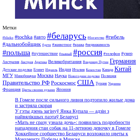
Метки
#беларусь
#tochka
#гибель
#авто
#blizko
#богатство
#дальнобойщик
#животное
#кража
#недвижимость
#дети
#россия
#польша
#путешествие
#умер
#телефон
#пьяный
Германия
Великобритания
Австралия
Австрия
Арктика
Владимир Путин
Китай
Детские поделки
Индия
Египет
Италия
Канада
Израиль
Казахстан
МГУ
Москва
Наука
Полиция
Минобрнауки
Новогодние поделки
США
Правительство РФ
Роскосмос
Турция
Украина
Франция
Япония
Цветы своими руками
В Гомеле после сильного ливня подтопило жилые дома
и застряла скорая
У гэты дзень загінуў Янка Купала — адзін з
найвялікшых паэтаў Беларусі
«Мать не сразу узнала дочь»: появились подробности
нападения стаи собак на 11-летнюю девочку в Гомеле
Хоккейное сообщество Беларуси возложило цветы к
Монументу Победы в Минске