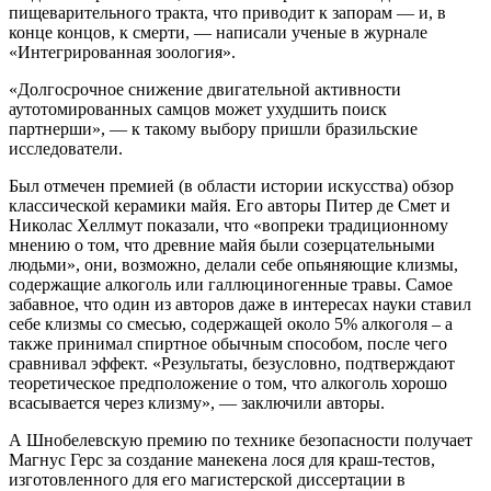
пищеварительного тракта, что приводит к запорам — и, в
конце концов, к смерти, — написали ученые в журнале
«Интегрированная зоология».
«Долгосрочное снижение двигательной активности
аутотомированных самцов может ухудшить поиск
партнерши», — к такому выбору пришли бразильские
исследователи.
Был отмечен премией (в области истории искусства) обзор
классической керамики майя. Его авторы Питер де Смет и
Николас Хеллмут показали, что «вопреки традиционному
мнению о том, что древние майя были созерцательными
людьми», они, возможно, делали себе опьяняющие клизмы,
содержащие алкоголь или галлюциногенные травы. Самое
забавное, что один из авторов даже в интересах науки ставил
себе клизмы со смесью, содержащей около 5% алкоголя – а
также принимал спиртное обычным способом, после чего
сравнивал эффект. «Результаты, безусловно, подтверждают
теоретическое предположение о том, что алкоголь хорошо
всасывается через клизму», — заключили авторы.
А Шнобелевскую премию по технике безопасности получает
Магнус Герс за создание манекена лося для краш-тестов,
изготовленного для его магистерской диссертации в