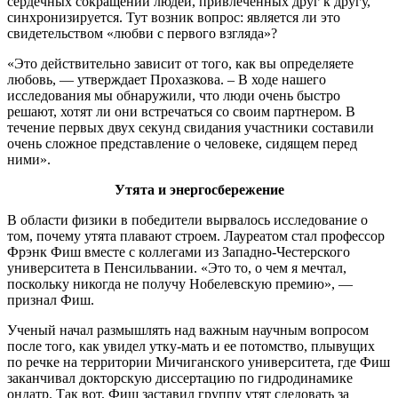
сердечных сокращений людей, привлеченных друг к другу,
синхронизируется. Тут возник вопрос: является ли это
свидетельством «любви с первого взгляда»?
«Это действительно зависит от того, как вы определяете
любовь, — утверждает Прохазкова. – В ходе нашего
исследования мы обнаружили, что люди очень быстро
решают, хотят ли они встречаться со своим партнером. В
течение первых двух секунд свидания участники составили
очень сложное представление о человеке, сидящем перед
ними».
Утята и энергосбережение
В области физики в победители вырвалось исследование о
том, почему утята плавают строем. Лауреатом стал профессор
Фрэнк Фиш вместе с коллегами из Западно-Честерского
университета в Пенсильвании. «Это то, о чем я мечтал,
поскольку никогда не получу Нобелевскую премию», —
признал Фиш.
Ученый начал размышлять над важным научным вопросом
после того, как увидел утку-мать и ее потомство, плывущих
по речке на территории Мичиганского университета, где Фиш
заканчивал докторскую диссертацию по гидродинамике
ондатр. Так вот, Фиш заставил группу утят следовать за