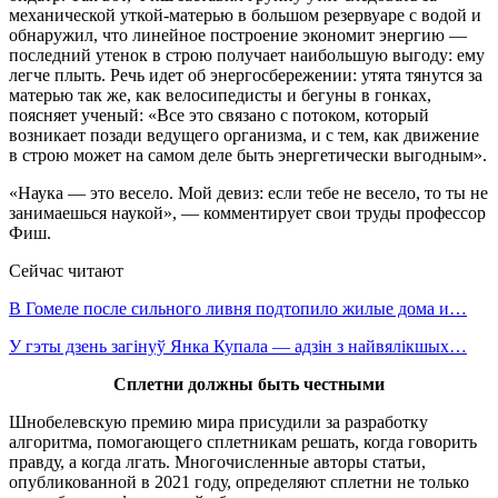
механической уткой-матерью в большом резервуаре с водой и
обнаружил, что линейное построение экономит энергию —
последний утенок в строю получает наибольшую выгоду: ему
легче плыть. Речь идет об энергосбережении: утята тянутся за
матерью так же, как велосипедисты и бегуны в гонках,
поясняет ученый: «Все это связано с потоком, который
возникает позади ведущего организма, и с тем, как движение
в строю может на самом деле быть энергетически выгодным».
«Наука — это весело. Мой девиз: если тебе не весело, то ты не
занимаешься наукой», — комментирует свои труды профессор
Фиш.
Сейчас читают
В Гомеле после сильного ливня подтопило жилые дома и…
У гэты дзень загінуў Янка Купала — адзін з найвялікшых…
Сплетни должны быть честными
Шнобелевскую премию мира присудили за разработку
алгоритма, помогающего сплетникам решать, когда говорить
правду, а когда лгать. Многочисленные авторы статьи,
опубликованной в 2021 году, определяют сплетни не только