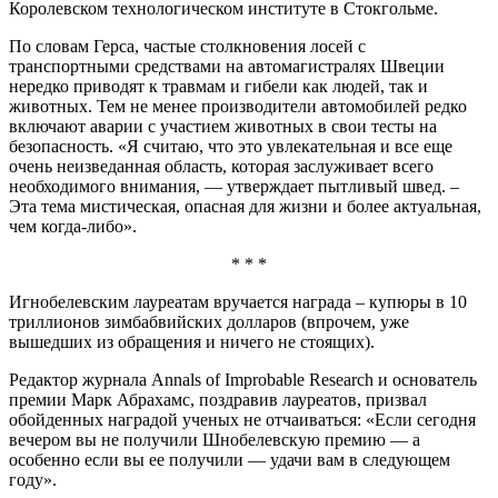
Королевском технологическом институте в Стокгольме.
По словам Герса, частые столкновения лосей с
транспортными средствами на автомагистралях Швеции
нередко приводят к травмам и гибели как людей, так и
животных. Тем не менее производители автомобилей редко
включают аварии с участием животных в свои тесты на
безопасность. «Я считаю, что это увлекательная и все еще
очень неизведанная область, которая заслуживает всего
необходимого внимания, — утверждает пытливый швед. –
Эта тема мистическая, опасная для жизни и более актуальная,
чем когда-либо».
* * *
Игнобелевским лауреатам вручается награда – купюры в 10
триллионов зимбабвийских долларов (впрочем, уже
вышедших из обращения и ничего не стоящих).
Редактор журнала Annals of Improbable Research и основатель
премии Марк Абрахамс, поздравив лауреатов, призвал
обойденных наградой ученых не отчаиваться: «Если сегодня
вечером вы не получили Шнобелевскую премию — а
особенно если вы ее получили — удачи вам в следующем
году».