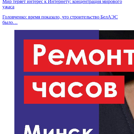
Мир теряет интерес к Интернету: концентрация мирового
ужаса
Головченко: время показало, что строительство БелАЭС
было…