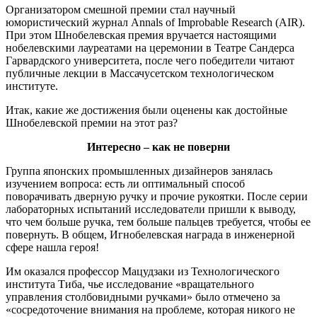
Организатором смешной премии стал научный
юмористический журнал Annals of Improbable Research (AIR).
При этом Шнобелевская премия вручается настоящими
нобелевскими лауреатами на церемонии в Театре Сандерса
Гарвардского университета, после чего победители читают
публичные лекции в Массачусетском технологическом
институте.
Итак, какие же достижения были оценены как достойные
Шнобелевской премии на этот раз?
Интересно – как не поверни
Группа японских промышленных дизайнеров занялась
изучением вопроса: есть ли оптимальный способ
поворачивать дверную ручку и прочие рукоятки. После серии
лабораторных испытаний исследователи пришли к выводу,
что чем больше ручка, тем больше пальцев требуется, чтобы ее
повернуть. В общем, Игнобелевская награда в инженерной
сфере нашла героя!
Им оказался профессор Мацудзаки из Технологического
института Тиба, чье исследование «вращательного
управления столбовидными ручками» было отмечено за
«сосредоточение внимания на проблеме, которая никого не