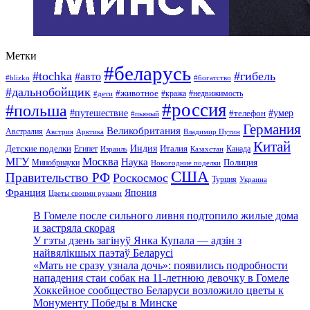
Метки
#беларусь
#tochka
#гибель
#авто
#blizko
#богатство
#дальнобойщик
#животное
#кража
#недвижимость
#дети
#россия
#польша
#путешествие
#умер
#телефон
#пьяный
Германия
Великобритания
Австралия
Австрия
Арктика
Владимир Путин
Китай
Детские поделки
Индия
Египет
Италия
Канада
Израиль
Казахстан
МГУ
Москва
Наука
Полиция
Минобрнауки
Новогодние поделки
США
Правительство РФ
Роскосмос
Турция
Украина
Франция
Япония
Цветы своими руками
В Гомеле после сильного ливня подтопило жилые дома
и застряла скорая
У гэты дзень загінуў Янка Купала — адзін з
найвялікшых паэтаў Беларусі
«Мать не сразу узнала дочь»: появились подробности
нападения стаи собак на 11-летнюю девочку в Гомеле
Хоккейное сообщество Беларуси возложило цветы к
Монументу Победы в Минске