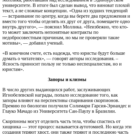
университете. В итоге был сделан вывод, что виноват плохой
текст, а не сложные концепции. «Одна из худших тенденций
— встраивание по центру, когда вы берете два предложения и
вместо того чтобы отделять их друг от друга, помещаете одно
внутрь другого», — пояснил Моллика. «Неизбежно, что кто-
то может заключить непонятные контракты по
недобросовестным причинам, но мы не проверяли такие
мотивы», — добавил ученый.
«В конечном счете, есть надежда, что юристы будут больше
думать о читателях», — говорят авторы исследования. –
Ясность приносит пользу не только неспециалистам, но и
юристам».
Запоры и клизмы
В число других выдающихся работ, заслуживающих
Игнобелевской награды, попало исследование того, как
запоры влияют на перспективы спаривания скорпионов.
Премию по биологии получили Солимари Гарсия-Эрнандес и
Глауко Мачадо из Университета Сан-Паулу в Бразилии.
Скорпионы могут отделить часть тела, чтобы спастись от
хищника — этот процесс называется аутотомией. Но когда эти
создания теряют хвост, они также теряют и последнюю часть