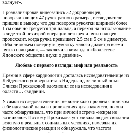
волнует».
Проанализировав видеозапись 32 добровольцев,
поворачивающих 47 ручек разного размера, исследователи
пришли к выводу, что для поворота рукоятки шириной более
1 см обычно требуется три пальца, а переход на использование
в ходе этой нехитрой операции четырех и пяти пальцев
происходит, когда ручка превышает 2,5 см и 5 см в диаметре.
«Мы не можем повернуть рукоятку малого диаметра всеми
пятью пальцами», — заключила команда в «Бюллетене
Японского общества науки о дизайне».
Любовь с первого взгляда: миф или реальность
Премия в сфере кардиологии досталась исследовательнице из
Лейденского университета в Нидерландах: личный опыт
Элиски Прохазковой вдохновил ее на исследования в
области… свиданий.
У самой исследовательницы не возникало проблем с поиском
себе идеальной пары в приложениях для знакомств, но она
часто обнаруживала, что при личной встрече «искры не
возникало». Поэтому Прохазкова устраивала людям свидания
вслепую в реальных социальных условиях, измеряла их
физиологические реакции и обнаружила, что частота