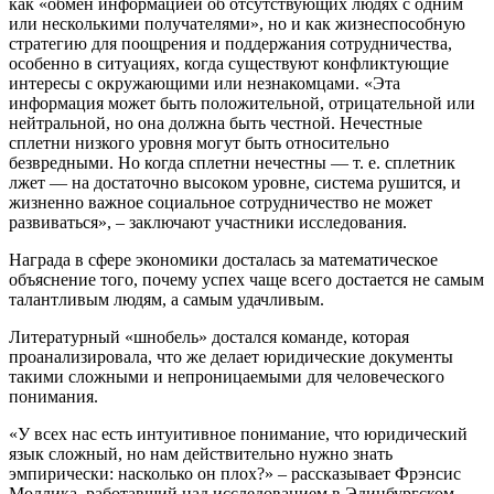
как «обмен информацией об отсутствующих людях с одним
или несколькими получателями», но и как жизнеспособную
стратегию для поощрения и поддержания сотрудничества,
особенно в ситуациях, когда существуют конфликтующие
интересы с окружающими или незнакомцами. «Эта
информация может быть положительной, отрицательной или
нейтральной, но она должна быть честной. Нечестные
сплетни низкого уровня могут быть относительно
безвредными. Но когда сплетни нечестны — т. е. сплетник
лжет — на достаточно высоком уровне, система рушится, и
жизненно важное социальное сотрудничество не может
развиваться», – заключают участники исследования.
Награда в сфере экономики досталась за математическое
объяснение того, почему успех чаще всего достается не самым
талантливым людям, а самым удачливым.
Литературный «шнобель» достался команде, которая
проанализировала, что же делает юридические документы
такими сложными и непроницаемыми для человеческого
понимания.
«У всех нас есть интуитивное понимание, что юридический
язык сложный, но нам действительно нужно знать
эмпирически: насколько он плох?» – рассказывает Фрэнсис
Моллика, работавший над исследованием в Эдинбургском