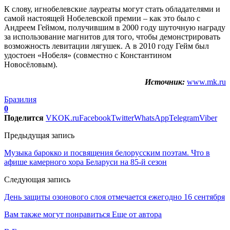
К слову, игнобелевские лауреаты могут стать обладателями и
самой настоящей Нобелевской премии – как это было с
Андреем Геймом, получившим в 2000 году шуточную награду
за использование магнитов для того, чтобы демонстрировать
возможность левитации лягушек. А в 2010 году Гейм был
удостоен «Нобеля» (совместно с Константином
Новосёловым).
Источник:
www.mk.ru
Бразилия
0
Поделится
VK
OK.ru
Facebook
Twitter
WhatsApp
Telegram
Viber
Предыдущая запись
Музыка барокко и посвящения белорусским поэтам. Что в
афише камерного хора Беларуси на 85-й сезон
Следующая запись
День защиты озонового слоя отмечается ежегодно 16 сентября
Вам также могут понравиться
Еще от автора