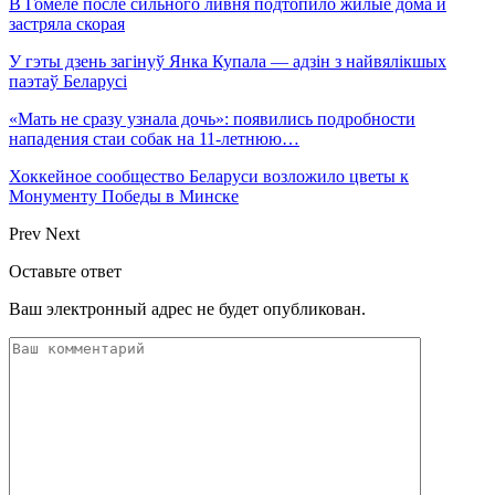
В Гомеле после сильного ливня подтопило жилые дома и
застряла скорая
У гэты дзень загінуў Янка Купала — адзін з найвялікшых
паэтаў Беларусі
«Мать не сразу узнала дочь»: появились подробности
нападения стаи собак на 11-летнюю…
Хоккейное сообщество Беларуси возложило цветы к
Монументу Победы в Минске
Prev
Next
Оставьте ответ
Ваш электронный адрес не будет опубликован.