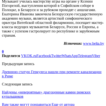
Музыкант училась мастерству игры на органе у Ксении
Погорелой, выступления которой в Софийском соборе в
Полоцке, в Беларуси и за рубежом проходят с аншлагами.
Екатерина Иванова закончила Белорусскую государственную
академию музыки, является артисткой симфонического
оркестра Витебской областной филармонии, посещает мастер-
классы ведущих музыкантов Беларуси, России и Европы, а
также с успехом гастролирует по республике и зарубежным
странам.
Источник:
www.belta.by
0
Поделится
VK
OK.ru
Facebook
Twitter
WhatsApp
Telegram
Viber
Предыдущая запись
Древнюю статую Геркулеса нашли при ремонте канализации
в Риме
Следующая запись
Найдены «невероятные» драгоценные камни римских
купальщиков
Вам также могут понравиться
Еще от автора