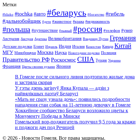
Метки
#беларусь
#tochka
#гибель
#авто
#blizko
#богатство
#дальнобойщик
#животное
#кража
#недвижимость
#дети
#россия
#польша
#путешествие
#умер
#телефон
#пьяный
Германия
Великобритания
Австралия
Австрия
Арктика
Владимир Путин
Китай
Детские поделки
Индия
Египет
Италия
Канада
Израиль
Казахстан
МГУ
Москва
Наука
Полиция
Минобрнауки
Новогодние поделки
США
Правительство РФ
Роскосмос
Турция
Украина
Франция
Япония
Цветы своими руками
В Гомеле после сильного ливня подтопило жилые дома
и застряла скорая
У гэты дзень загінуў Янка Купала — адзін з
найвялікшых паэтаў Беларусі
«Мать не сразу узнала дочь»: появились подробности
нападения стаи собак на 11-летнюю девочку в Гомеле
Хоккейное сообщество Беларуси возложило цветы к
Монументу Победы в Минске
Гомельский вор-поджигатель получил 9,5 года за кражи
и поджоги дач под Речицей
© 2026 - Новости Гомеля. Все права защищены.