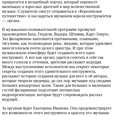
превратится в волшебный портал, который перенесет
маленьких и взрослых зрителей в мир величественной
музыки. Слушатели смогут отправиться в «Королевское
путешествие» и насладиться звучанием короля инструментов
— органа.
В музыкально-познавательной программе прозвучат
произведения Баха, Генделя, Видора, Штамма, Карг-Элерта.
Зал филармонии наполнится протяжными, плавными,
тягучими, как полноводные реки, звуками, которые удивляют
многоголосьем почти целого оркестра. И при этом
музыкальную атмосферу будет создавать всего один
инструмент. А вот как органу удается сочетать в себе так
много голосов и оттенков, зрителям расскажет ведущая.
Между выступлениями исполнителя она откроет некоторые
секреты создания этого удивительного инструмента,
расскажет историю создания музыки для него и об авторах,
которые творили шедевры, до сих пор звучащие под сводами
больших концертных залов. Также для больших и маленьких
гостей филармонии подготовят интересные
видеопрезентации, которые будут сопровождать рассказ
ведущей.
За органом будет Екатерина Иванова. Она продемонстрирует
все возможности этого инструмента и красоту его звучания.