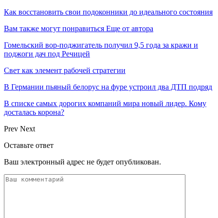
Как восстановить свои подоконники до идеального состояния
Вам также могут понравиться
Еще от автора
Гомельский вор-поджигатель получил 9,5 года за кражи и
поджоги дач под Речицей
Свет как элемент рабочей стратегии
В Германии пьяный белорус на фуре устроил два ДТП подряд
В списке самых дорогих компаний мира новый лидер. Кому
досталась корона?
Prev
Next
Оставьте ответ
Ваш электронный адрес не будет опубликован.