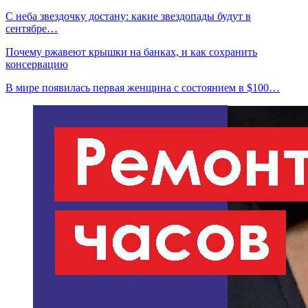
С неба звездочку достану: какие звездопады будут в
сентябре…
Почему ржавеют крышки на банках, и как сохранить
консервацию
В мире появилась первая женщина с состоянием в $100…