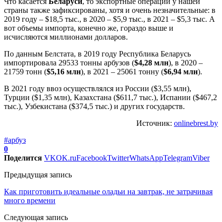
Что касается
Беларуси
, то экспортные операции у нашей
страны также зафиксированы, хотя и очень незначительные: в
2019 году – $18,5 тыс., в 2020 – $5,9 тыс., в 2021 – $5,3 тыс. А
вот объемы импорта, конечно же, гораздо выше и
исчисляются миллионами долларов.
По данным Белстата, в 2019 году Республика Беларусь
импортировала 29533 тонны арбузов (
$4,28 млн
), в 2020 –
21759 тонн (
$5,16 млн
), в 2021 – 25061 тонну (
$6,94 млн
).
В 2021 году ввоз осуществлялся из России ($3,55 млн),
Турции ($1,35 млн), Казахстана ($611,7 тыс.), Испании ($467,2
тыс.), Узбекистана ($374,5 тыс.) и других государств.
Источник:
onlinebrest.by
#арбуз
0
Поделится
VK
OK.ru
Facebook
Twitter
WhatsApp
Telegram
Viber
Предыдущая запись
Как приготовить идеальные оладьи на завтрак, не затрачивая
много времени
Следующая запись