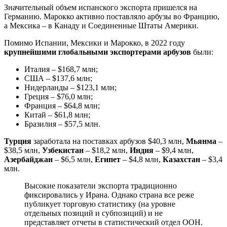
Значительный объем испанского экспорта пришелся на
Германию. Марокко активно поставляло арбузы во Францию,
а Мексика – в Канаду и Соединенные Штаты Америки.
Помимо Испании, Мексики и Марокко, в 2022 году
крупнейшими глобальными экспортерами арбузов
были:
Италия – $168,7 млн;
США – $137,6 млн;
Нидерланды – $123,1 млн;
Греция – $76,0 млн;
Франция – $64,8 млн;
Китай – $61,8 млн;
Бразилия – $57,5 млн.
Турция
заработала на поставках арбузов $40,3 млн,
Мьянма
–
$38,5 млн,
Узбекистан
– $18,2 млн,
Индия
– $9,4 млн,
Азербайджан
– $6,5 млн,
Египет
– $4,8 млн,
Казахстан
– $3,4
млн.
Высокие показатели экспорта традиционно
фиксировались у Ирана. Однако страна все реже
публикует торговую статистику (на уровне
отдельных позиций и субпозиций) и не
представляет отчеты в статистический отдел ООН.