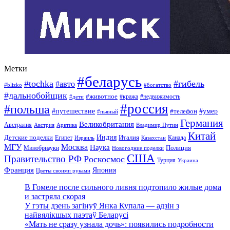
Метки
#беларусь
#tochka
#гибель
#авто
#blizko
#богатство
#дальнобойщик
#животное
#кража
#недвижимость
#дети
#россия
#польша
#путешествие
#умер
#телефон
#пьяный
Германия
Великобритания
Австралия
Австрия
Арктика
Владимир Путин
Китай
Детские поделки
Индия
Египет
Италия
Канада
Израиль
Казахстан
МГУ
Москва
Наука
Полиция
Минобрнауки
Новогодние поделки
США
Правительство РФ
Роскосмос
Турция
Украина
Франция
Япония
Цветы своими руками
В Гомеле после сильного ливня подтопило жилые дома
и застряла скорая
У гэты дзень загінуў Янка Купала — адзін з
найвялікшых паэтаў Беларусі
«Мать не сразу узнала дочь»: появились подробности