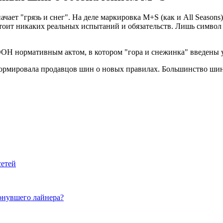
чает "грязь и снег". На деле маркировка М+S (как и All Season
тоит никаких реальных испытаний и обязательств. Лишь символ
 ООН нормативным актом, в котором "гора и снежинка" введены 
рмировала продавцов шин о новых правилах. Большинство шин,
сетей
онувшего лайнера?