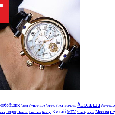
#польша
ьнобойщик
#путеше
#животное
#кража
#недвижимость
#дети
Китай
МГУ
Москва
На
Индия
Италия
Канада
Минобрнауки
аиль
Казахстан