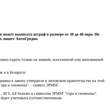
 может выписать штраф в размере от 30 до 40 евро. Но
ся, пишет АвтоГродно.
 Можно ездить только на зимней, всесезонной или шипованной
к и в Беларуси.
равки к закону утвердили в литовском правительстве на этой
"гора и снежинка" – символ 3PMSF.
, M S, All Seasons и символом 3PMSF "гора и снежинка".
о будет учитывать путешественникам.