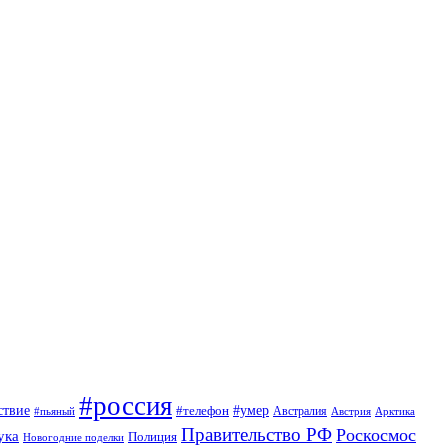
#россия
ствие
#умер
#телефон
Австралия
#пьяный
Австрия
Арктика
Правительство РФ
Роскосмос
ука
Полиция
Новогодние поделки