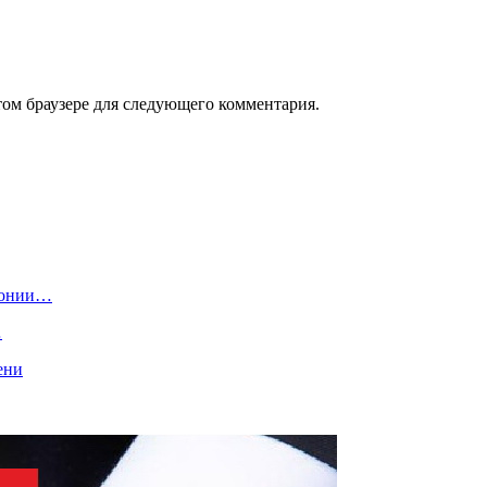
том браузере для следующего комментария.
монии…
…
ени