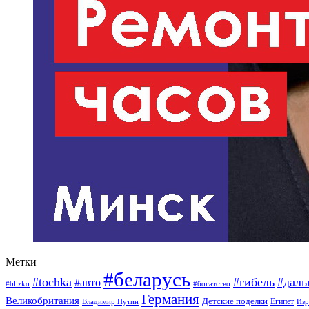
Метки
#беларусь
#tochka
#гибель
#дал
#авто
#blizko
#богатство
Германия
Великобритания
Детские поделки
Египет
Изр
Владимир Путин