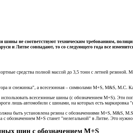
сли шины не соответствуют техническим требованиям, полиция
аруси и Литве совпадают, то со следующего года все изменит
спортные средства полной массой до 3,5 тонн с летней резиной.
гора и снежинка", а всесезонная – символами M+S, M&S, М.С. Ка
 использовать всесезонные шины (с обозначением М+S). Эти поп
 дороги лишь автомобили с шинами, на которых есть маркировка 
должна быть установлена резина с обозначениями М+S, M&S, M.S.
на с обозначением М+S станет "нелегальной" в Литве. Это нужн
онных шин с обозначением М+S