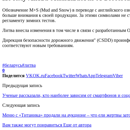
Обозначение М+S (Mud and Snow) в переводе с английского озна
больше внимания к своей продукции. За этими символами не с
регламенту зимних тестов.
Литва внесла изменения в том числе в связи с разработанным
Дирекция безопасности дорожного движения" (CSDD) проинфо
соответствуют новым требованиям.
#беларусь
#литва
0
Поделится
VK
OK.ru
Facebook
Twitter
WhatsApp
Telegram
Viber
Предыдущая запись
Ученые рассказали, кто наиболее зависим от смартфонов и соц
Следующая запись
Меню с «Титаника» продали на аукционе – что ели жертвы зат
Вам также могут понравиться
Еще от автора