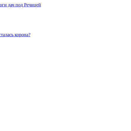
оги дач под Речицей
талась корона?