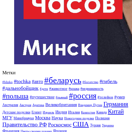
Метки
#беларусь
#tochka
#гибель
#авто
#blizko
#богатство
#дальнобойщик
#животное
#кража
#недвижимость
#дети
#россия
#польша
#путешествие
#умер
#телефон
#пьяный
Германия
Великобритания
Австралия
Австрия
Арктика
Владимир Путин
Китай
Детские поделки
Индия
Египет
Италия
Канада
Израиль
Казахстан
МГУ
Москва
Наука
Полиция
Минобрнауки
Новогодние поделки
США
Правительство РФ
Роскосмос
Турция
Украина
Франция
Япония
Цветы своими руками