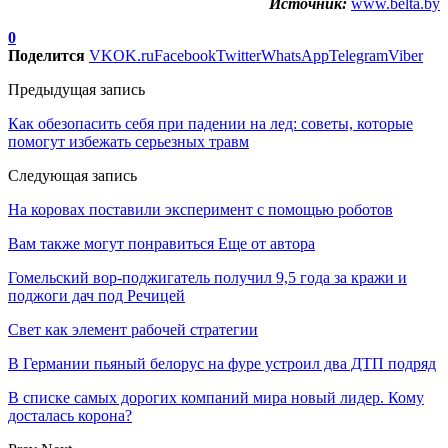
Источник:
www.belta.by
0
Поделится
VK
OK.ru
Facebook
Twitter
WhatsApp
Telegram
Viber
Предыдущая запись
Как обезопасить себя при падении на лед: советы, которые
помогут избежать серьезных травм
Следующая запись
На коровах поставили эксперимент с помощью роботов
Вам также могут понравиться
Еще от автора
Гомельский вор-поджигатель получил 9,5 года за кражи и
поджоги дач под Речицей
Свет как элемент рабочей стратегии
В Германии пьяный белорус на фуре устроил два ДТП подряд
В списке самых дорогих компаний мира новый лидер. Кому
досталась корона?