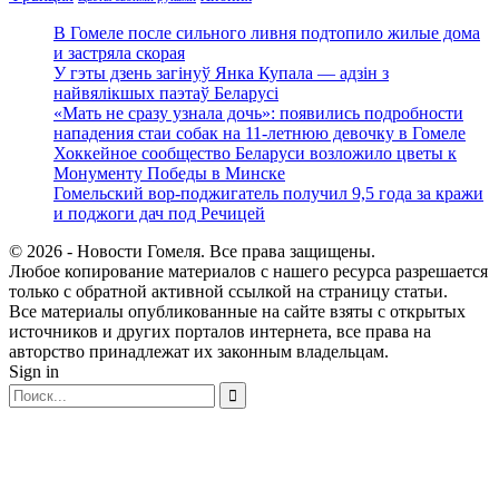
В Гомеле после сильного ливня подтопило жилые дома
и застряла скорая
У гэты дзень загінуў Янка Купала — адзін з
найвялікшых паэтаў Беларусі
«Мать не сразу узнала дочь»: появились подробности
нападения стаи собак на 11-летнюю девочку в Гомеле
Хоккейное сообщество Беларуси возложило цветы к
Монументу Победы в Минске
Гомельский вор-поджигатель получил 9,5 года за кражи
и поджоги дач под Речицей
© 2026 - Новости Гомеля. Все права защищены.
Любое копирование материалов с нашего ресурса разрешается
только с обратной активной ссылкой на страницу статьи.
Все материалы опубликованные на сайте взяты с открытых
источников и других порталов интернета, все права на
авторство принадлежат их законным владельцам.
Sign in