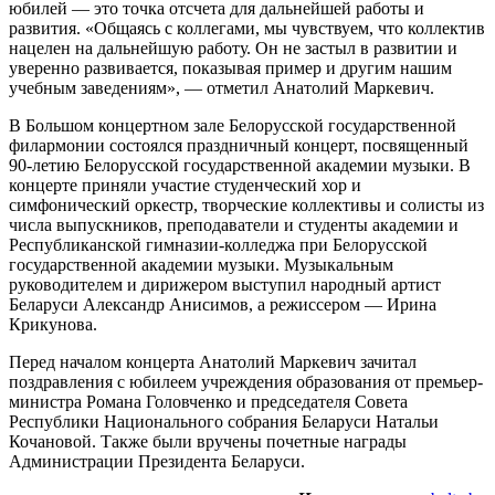
юбилей — это точка отсчета для дальнейшей работы и
развития. «Общаясь с коллегами, мы чувствуем, что коллектив
нацелен на дальнейшую работу. Он не застыл в развитии и
уверенно развивается, показывая пример и другим нашим
учебным заведениям», — отметил Анатолий Маркевич.
В Большом концертном зале Белорусской государственной
филармонии состоялся праздничный концерт, посвященный
90-летию Белорусской государственной академии музыки. В
концерте приняли участие студенческий хор и
симфонический оркестр, творческие коллективы и солисты из
числа выпускников, преподаватели и студенты академии и
Республиканской гимназии-колледжа при Белорусской
государственной академии музыки. Музыкальным
руководителем и дирижером выступил народный артист
Беларуси Александр Анисимов, а режиссером — Ирина
Крикунова.
Перед началом концерта Анатолий Маркевич зачитал
поздравления с юбилеем учреждения образования от премьер-
министра Романа Головченко и председателя Совета
Республики Национального собрания Беларуси Натальи
Кочановой. Также были вручены почетные награды
Администрации Президента Беларуси.