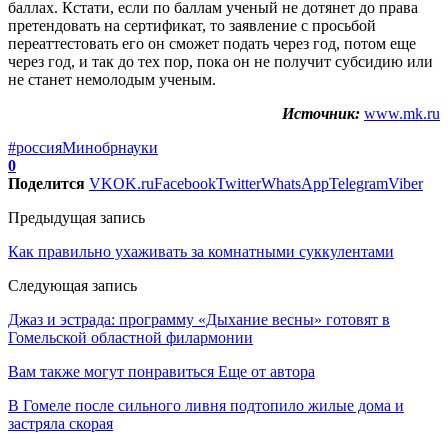
баллах. Кстати, если по баллам ученый не дотянет до права
претендовать на сертификат, то заявление с просьбой
переаттестовать его он сможет подать через год, потом еще
через год, и так до тех пор, пока он не получит субсидию или
не станет немолодым ученым.
Источник:
www.mk.ru
#россия
Минобрнауки
0
Поделится
VK
OK.ru
Facebook
Twitter
WhatsApp
Telegram
Viber
Предыдущая запись
Как правильно ухаживать за комнатными суккулентами
Следующая запись
Джаз и эстрада: программу «Дыхание весны» готовят в
Гомельской областной филармонии
Вам также могут понравиться
Еще от автора
В Гомеле после сильного ливня подтопило жилые дома и
застряла скорая