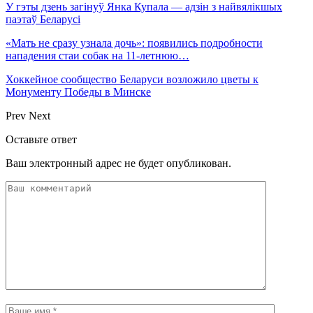
У гэты дзень загінуў Янка Купала — адзін з найвялікшых
паэтаў Беларусі
«Мать не сразу узнала дочь»: появились подробности
нападения стаи собак на 11-летнюю…
Хоккейное сообщество Беларуси возложило цветы к
Монументу Победы в Минске
Prev
Next
Оставьте ответ
Ваш электронный адрес не будет опубликован.