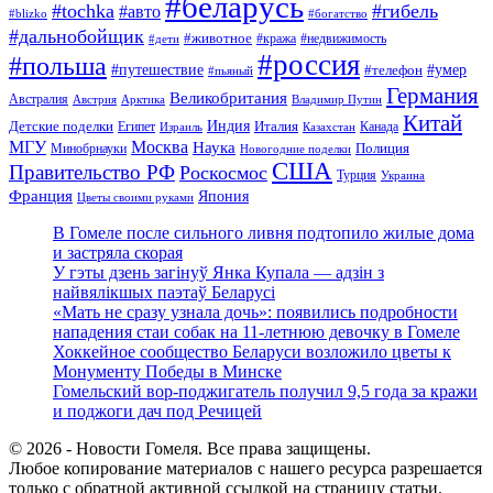
#беларусь
#tochka
#гибель
#авто
#blizko
#богатство
#дальнобойщик
#животное
#кража
#недвижимость
#дети
#россия
#польша
#путешествие
#умер
#телефон
#пьяный
Германия
Великобритания
Австралия
Австрия
Арктика
Владимир Путин
Китай
Детские поделки
Индия
Египет
Италия
Канада
Израиль
Казахстан
МГУ
Москва
Наука
Полиция
Минобрнауки
Новогодние поделки
США
Правительство РФ
Роскосмос
Турция
Украина
Франция
Япония
Цветы своими руками
В Гомеле после сильного ливня подтопило жилые дома
и застряла скорая
У гэты дзень загінуў Янка Купала — адзін з
найвялікшых паэтаў Беларусі
«Мать не сразу узнала дочь»: появились подробности
нападения стаи собак на 11-летнюю девочку в Гомеле
Хоккейное сообщество Беларуси возложило цветы к
Монументу Победы в Минске
Гомельский вор-поджигатель получил 9,5 года за кражи
и поджоги дач под Речицей
© 2026 - Новости Гомеля. Все права защищены.
Любое копирование материалов с нашего ресурса разрешается
только с обратной активной ссылкой на страницу статьи.