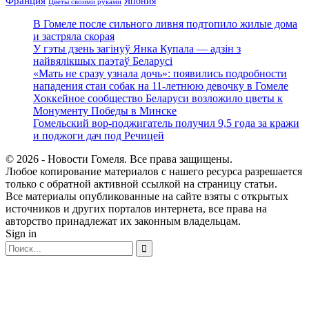
Франция
Япония
Цветы своими руками
В Гомеле после сильного ливня подтопило жилые дома
и застряла скорая
У гэты дзень загінуў Янка Купала — адзін з
найвялікшых паэтаў Беларусі
«Мать не сразу узнала дочь»: появились подробности
нападения стаи собак на 11-летнюю девочку в Гомеле
Хоккейное сообщество Беларуси возложило цветы к
Монументу Победы в Минске
Гомельский вор-поджигатель получил 9,5 года за кражи
и поджоги дач под Речицей
© 2026 - Новости Гомеля. Все права защищены.
Любое копирование материалов с нашего ресурса разрешается
только с обратной активной ссылкой на страницу статьи.
Все материалы опубликованные на сайте взяты с открытых
источников и других порталов интернета, все права на
авторство принадлежат их законным владельцам.
Sign in