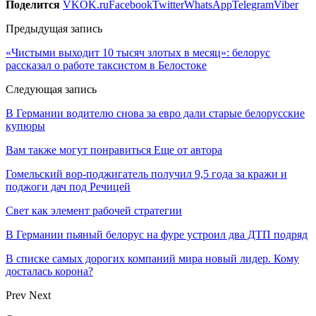
Поделится
VK
OK.ru
Facebook
Twitter
WhatsApp
Telegram
Viber
Предыдущая запись
«Чистыми выходит 10 тысяч злотых в месяц»: белорус
рассказал о работе таксистом в Белостоке
Следующая запись
В Германии водителю снова за евро дали старые белорусские
купюры
Вам также могут понравиться
Еще от автора
Гомельский вор-поджигатель получил 9,5 года за кражи и
поджоги дач под Речицей
Свет как элемент рабочей стратегии
В Германии пьяный белорус на фуре устроил два ДТП подряд
В списке самых дорогих компаний мира новый лидер. Кому
досталась корона?
Prev
Next