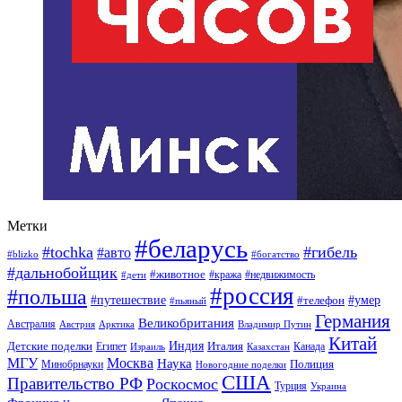
Метки
#беларусь
#tochka
#гибель
#авто
#blizko
#богатство
#дальнобойщик
#животное
#кража
#недвижимость
#дети
#россия
#польша
#путешествие
#умер
#телефон
#пьяный
Германия
Великобритания
Австралия
Австрия
Арктика
Владимир Путин
Китай
Детские поделки
Индия
Египет
Италия
Канада
Израиль
Казахстан
МГУ
Москва
Наука
Полиция
Минобрнауки
Новогодние поделки
США
Правительство РФ
Роскосмос
Турция
Украина