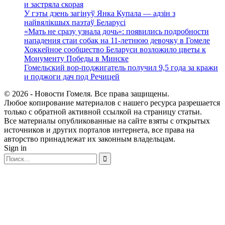
и застряла скорая
У гэты дзень загінуў Янка Купала — адзін з
найвялікшых паэтаў Беларусі
«Мать не сразу узнала дочь»: появились подробности
нападения стаи собак на 11-летнюю девочку в Гомеле
Хоккейное сообщество Беларуси возложило цветы к
Монументу Победы в Минске
Гомельский вор-поджигатель получил 9,5 года за кражи
и поджоги дач под Речицей
© 2026 - Новости Гомеля. Все права защищены.
Любое копирование материалов с нашего ресурса разрешается
только с обратной активной ссылкой на страницу статьи.
Все материалы опубликованные на сайте взяты с открытых
источников и других порталов интернета, все права на
авторство принадлежат их законным владельцам.
Sign in