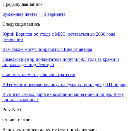
Предыдущая запись
Бумажные цветы — 3 варианта
Следующая запись
Юрий Борисов об уходе с МКС: оставаться до 2030 года
резона нет
Вам также могут понравиться
Еще от автора
Гомельский вор-поджигатель получил 9,5 года за кражи и
поджоги дач под Речицей
Свет как элемент рабочей стратегии
В Германии пьяный белорус на фуре устроил два ДТП подряд
В списке самых дорогих компаний мира новый лидер. Кому
досталась корона?
Prev
Next
Оставьте ответ
Ваш электронный адрес не будет опубликован.