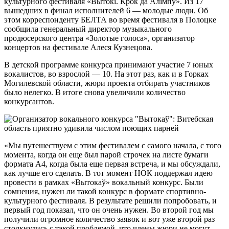
культурного фестиваля «Вытокi. Крок да Алiмпу». Из 17
вышедших в финал исполнителей 6 — молодые люди. Об
этом корреспонденту БЕЛТА во время фестиваля в Полоцке
сообщила генеральный директор музыкального
продюсерского центра «Золотые голоса», организатор
концертов на фестивале Алеся Кузнецова.
В детской программе конкурса принимают участие 7 юных
вокалистов, во взрослой — 10. На этот раз, как и в Горках
Могилевской области, жюри проекта отбирать участников
было нелегко. В итоге снова увеличили количество
конкурсантов.
«Мы путешествуем с этим фестивалем с самого начала, с того
момента, когда он еще был парой строчек на листе бумаги
формата А4, когда была еще первая встреча, и мы обсуждали,
как лучше его сделать. В тот момент НОК поддержал идею
провести в рамках «Вытокаў» вокальный конкурс. Были
сомнения, нужен ли такой конкурс в формате спортивно-
культурного фестиваля. В результате решили попробовать, и
первый год показал, что он очень нужен. Во второй год мы
получили огромное количество заявок и вот уже второй раз
столкнулись с такой проблемой, что члены жюри не могут