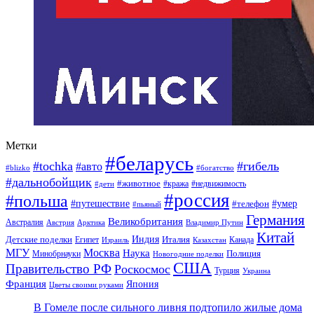
Метки
#беларусь
#tochka
#гибель
#авто
#blizko
#богатство
#дальнобойщик
#животное
#кража
#недвижимость
#дети
#россия
#польша
#путешествие
#умер
#телефон
#пьяный
Германия
Великобритания
Австралия
Австрия
Арктика
Владимир Путин
Китай
Детские поделки
Индия
Египет
Италия
Канада
Израиль
Казахстан
МГУ
Москва
Наука
Полиция
Минобрнауки
Новогодние поделки
США
Правительство РФ
Роскосмос
Турция
Украина
Франция
Япония
Цветы своими руками
В Гомеле после сильного ливня подтопило жилые дома