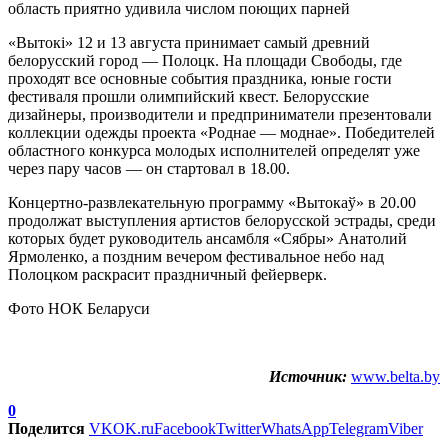
«Вытокi» 12 и 13 августа принимает самый древний
белорусский город — Полоцк. На площади Свободы, где
проходят все основные события праздника, юные гости
фестиваля прошли олимпийский квест. Белорусские
дизайнеры, производители и предприниматели презентовали
коллекции одежды проекта «Роднае — моднае». Победителей
областного конкурса молодых исполнителей определят уже
через пару часов — он стартовал в 18.00.
Концертно-развлекательную программу «Вытокаў» в 20.00
продолжат выступления артистов белорусской эстрады, среди
которых будет руководитель ансамбля «Сябры» Анатолий
Ярмоленко, а поздним вечером фестивальное небо над
Полоцком раскрасит праздничный фейерверк.
Фото НОК Беларуси
Источник:
www.belta.by
0
Поделится
VK
OK.ru
Facebook
Twitter
WhatsApp
Telegram
Viber