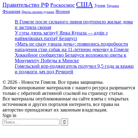
США
Правительство РФ
Роскосмос
Турция
Украина
Франция
Япония
Цветы своими руками
В Гомеле после сильного ливня подтопило жилые дома
и застряла скорая
У гэты дзень загінуў Янка Купала — адзін з
найвялікшых паэтаў Беларусі
«Мать не сразу узнала дочь»: появились подробности
нападения стаи собак на 11-летнюю девочку в Гомеле
Хоккейное сообщество Беларуси возложило цветы к
Монументу Победы в Минске
Гомельский вор-поджигатель получил 9,5 года за кражи
и поджоги дач под Речицей
© 2026 - Новости Гомеля. Все права защищены.
Любое копирование материалов с нашего ресурса разрешается
только с обратной активной ссылкой на страницу статьи.
Все материалы опубликованные на сайте взяты с открытых
источников и других порталов интернета, все права на
авторство принадлежат их законным владельцам.
Sign in