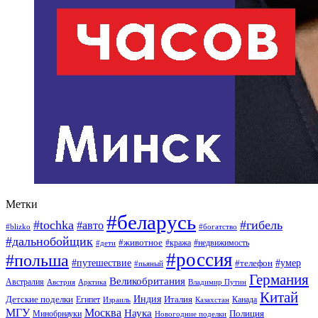
Метки
#беларусь
#tochka
#гибель
#авто
#blizko
#богатство
#дальнобойщик
#животное
#кража
#недвижимость
#дети
#россия
#польша
#путешествие
#умер
#телефон
#пьяный
Германия
Великобритания
Австралия
Австрия
Арктика
Владимир Путин
Китай
Детские поделки
Индия
Египет
Италия
Канада
Израиль
Казахстан
МГУ
Москва
Наука
Полиция
Минобрнауки
Новогодние поделки