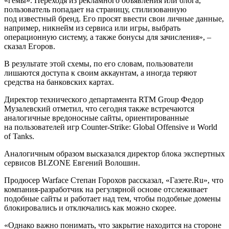
«гемы». Переходя из рекламного объявления или блога,
пользователь попадает на страницу, стилизованную
под известный бренд. Его просят ввести свои личные данные,
например, никнейм из сервиса или игры, выбрать
операционную систему, а также бонусы для зачисления», –
сказал Егоров.
В результате этой схемы, по его словам, пользователи
лишаются доступа к своим аккаунтам, а иногда теряют
средства на банковских картах.
Директор технического департамента RTM Group Федор
Музалевский отметил, что сегодня также встречаются
аналогичные вредоносные сайты, ориентированные
на пользователей игр Counter-Strike: Global Offensive и World
of Tanks.
Аналогичным образом высказался директор блока экспертных
сервисов BI.ZONE Евгений Волошин.
Продюсер Warface Степан Горохов рассказал, «Газете.Ru», что
компания-разработчик на регулярной основе отслеживает
подобные сайты и работает над тем, чтобы подобные домены
блокировались и отключались как можно скорее.
«Однако важно понимать, что закрытие находится на стороне