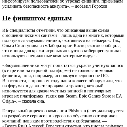
информируем пользователей об угрозах фишинга, призываем
усиливать безопасность аккаунта», – добавил Горохов.
Не фишингом единым
ИБ-специалисты отметили, что описанная выше схема
с мошенническими сайтами – лишь одна из многих, которыми
пользуются злоумышленники, охотящиеся на геймеров. Так,
Ольга Свистунова из «Лаборатории Касперского» сообщила,
что иногда для кражи игровых аккаунтов киберпреступники
используют специальные компьютерные вирусы.
«Злоумышленники могут попытаться украсть учетную запись
(в игре или на игровой платформе) не только с помощью
фишинга, но и, например, используя вредоносное ПО.
В частности, в прошлом году наши коллеги обнаружили, что
на форумах в даркнете продавали троянец, который
используется для кражи учетных записей в популярных
игровых платформах, таких как Steam, Epic Games Store и EA
Origin», – сказала она.
Генеральный директор компании Phishman (специализируется
на разработке сервисов и курсов по обучению сотрудников
компаний навыкам противодействия кибератакам. —
«Газета.Ru») Алексей Горелкин отметил, что иногда геймеров