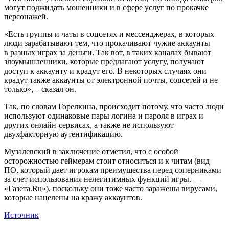
могут поджидать мошенники и в сфере услуг по прокачке
персонажей.
«Есть группы и чаты в соцсетях и мессенджерах, в которых
люди зарабатывают тем, что прокачивают чужие аккаунты
в разных играх за деньги. Так вот, в таких каналах бывают
злоумышленники, которые предлагают услугу, получают
доступ к аккаунту и крадут его. В некоторых случаях они
крадут также аккаунты от электронной почты, соцсетей и не
только», – сказал он.
Так, по словам Горелкина, происходит потому, что часто люди
используют одинаковые пары логина и пароля в играх и
других онлайн-сервисах, а также не используют
двухфакторную аутентификацию.
Музалевский в заключение отметил, что с особой
осторожностью геймерам стоит относиться и к читам (вид
ПО, который дает игрокам преимущества перед соперниками
за счет использования нелегитимных функций игры. —
«Газета.Ru»), поскольку они тоже часто заражены вирусами,
которые нацелены на кражу аккаунтов.
Источник