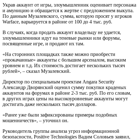
Украв аккаунт от игры, злоумышленник оценивает персонажа
и амуницию и обращается к жертве с предложением выкупа.
По данным Музалевского, сумма, которую просят у игроков
Warface, варьируется в районе от 100 до 4 тыс. руб.
В случаях, когда продать аккаунт владельцу не удается,
злоумышленники идут на теневые рынки или форумы,
посвященные игре, и продают их там.
«На сторонних площадках также можно приобрести
«прокачанные» аккаунты с большим арсеналом, высоким
уровнем и т.д. Их стоимость достигает нескольких тысяч
рублей», – сказал Музалевский.
Директор по специальным проектам Angara Security
Александр Дворянский оценил сумму покупки краденых
аккаунтов на форумах в районе 2-3 тыс. руб. По его словам,
в других играх цены на высокоуровневые аккаунты могут
достигать даже нескольких тысяч долларов.
«Ранее уже были зафиксированы примеры подобных
мошенничеств», – уточнил он.
Руководитель группы анализа угроз информационной
безопасности, Positive Technologies Вадим Соловьев заявил,