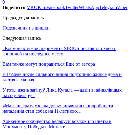
0
Поделится
VK
OK.ru
Facebook
Twitter
WhatsApp
Telegram
Viber
Предыдущая запись
Подсвечник из шишки
Следующая запись
«Космонавты» эксперимента SIRIUS поставили хлеб с
коноплей на последнее место
Вам также могут понравиться
Еще от автора
В Гомеле после сильного ливня подтопило жилые дома и
застряла скорая
У гэты дзень загінуў Янка Купала — адзін з найвялікшых
паэтаў Беларусі
«Мать не сразу узнала дочь»: появились подробности
нападения стаи собак на 11-летнюю…
Хоккейное сообщество Беларуси возложило цветы к
Монументу Победы в Минске