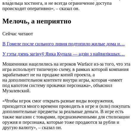
владельца хостинга, и не всегда ограничение доступа
происходит оперативно», – сказал он.
Мелочь, а неприятно
Сейчас читают
В Гомеле после сильного ливня подтопило жилые дома и…
У гэты дзень загінуў Янка Купала — адзін з найвялікшых…
Мошенники нацелились на игроков Warface из-за того, что эта
игра использует типичную схему, в рамках которой компания
зарабатывает не на продаже копий проекта, а
на дополнительном контенте внутри игры, которая «имеет
под капотом систему прокачки персонажа», объяснил
Музалевский.
«Чтобы игрок смог открыть разные виды вооружения,
приходится много времени проводить в игре и (или) покупать
дополнительные предметы за реальные деньги. В игре есть
также магазин с товарами, предназначенными для стилизации
оружия и персонажа, которые тоже продаются за рубли и
другую валюту», – сказал он.