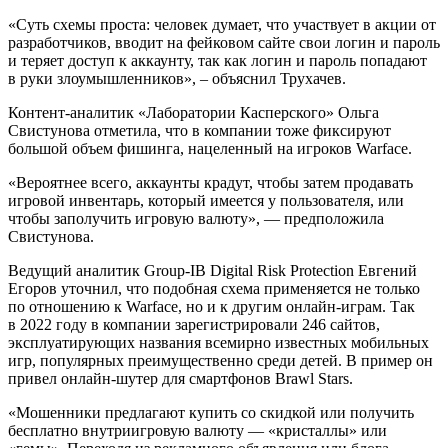
«Суть схемы проста: человек думает, что участвует в акции от
разработчиков, вводит на фейковом сайте свои логин и пароль
и теряет доступ к аккаунту, так как логин и пароль попадают
в руки злоумышленников», – объяснил Трухачев.
Контент-аналитик «Лаборатории Касперского» Ольга
Свистунова отметила, что в компании тоже фиксируют
большой объем фишинга, нацеленный на игроков Warface.
«Вероятнее всего, аккаунты крадут, чтобы затем продавать
игровой инвентарь, который имеется у пользователя, или
чтобы заполучить игровую валюту», — предположила
Свистунова.
Ведущий аналитик Group-IB Digital Risk Protection Евгений
Егоров уточнил, что подобная схема применяется не только
по отношению к Warface, но и к другим онлайн-играм. Так
в 2022 году в компании зарегистрировали 246 сайтов,
эксплуатирующих названия всемирно известных мобильных
игр, популярных преимущественно среди детей. В пример он
привел онлайн-шутер для смартфонов Brawl Stars.
«Мошенники предлагают купить со скидкой или получить
бесплатно внутриигровую валюту — «кристаллы» или