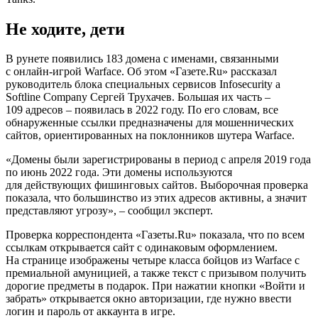
Не ходите, дети
В рунете появились 183 домена с именами, связанными
с онлайн-игрой Warface. Об этом «Газете.Ru» рассказал
руководитель блока специальных сервисов Infosecurity a
Softline Company Сергей Трухачев. Большая их часть –
109 адресов – появилась в 2022 году. По его словам, все
обнаруженные ссылки предназначены для мошеннических
сайтов, ориентированных на поклонников шутера Warface.
«Домены были зарегистрированы в период с апреля 2019 года
по июнь 2022 года. Эти домены используются
для действующих фишинговых сайтов. Выборочная проверка
показала, что большинство из этих адресов активны, а значит
представляют угрозу», – сообщил эксперт.
Проверка корреспондента «Газеты.Ru» показала, что по всем
ссылкам открывается сайт с одинаковым оформлением.
На странице изображены четыре класса бойцов из Warface c
премиальной амуницией, а также текст с призывом получить
дорогие предметы в подарок. При нажатии кнопки «Войти и
забрать» открывается окно авторизации, где нужно ввести
логин и пароль от аккаунта в игре.