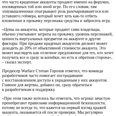
что часто краденные аккаунты продают именно на форумах,
посвященных той или иной игре. По его словам, там
злоумышленники отыгрывают роль разочаровавшегося или
уставшего геймера, который хочет хоть как-то отбить
вложенные в прокачку персонажа средства и забросить игру.
«Цены на аккаунты, которые продают сами владельцы,
обычно учитывают затраты на прокачку, уровень персонажей,
ценность виртуальных предметов на аккаунте и другие
факторы. При продаже краденых аккаунтов дисконт может
доходить до 20% от объективной стоимости аккаунта. Это
может выглядеть как отличное предложение для тех, кто хочет
получить все и сразу за копейки, но есть и обратная сторона»,
– сказал эксперт.
Продюсер Warface Степан Горохов отметил, что команда
разработчиков часто помогает пострадавшим
с восстановлением доступа к украденным у них аккаунтов.
Главное для жертвы, добавил он, сразу обратиться
к разработчикам в поддержку.
«При этом также хотелось бы отметить, что игроки зачастую
пренебрегают правилами информационной безопасности,
потому не всегда то, что кажется на первый взгляд кражей
аккаунта, оказывается ей после проверки. Мы регулярно