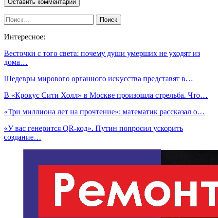
Интересное:
Весточки с того света: почему души умерших не уходят из
дома…
Шедевры мирового органного искусства представят в…
В «Крокус Сити Холл» в Москве произошла стрельба. Что…
«Три миллиона лет на прочтение»: математик рассказал о…
«У вас генерится QR-код». Путин попросил ускорить
создание…