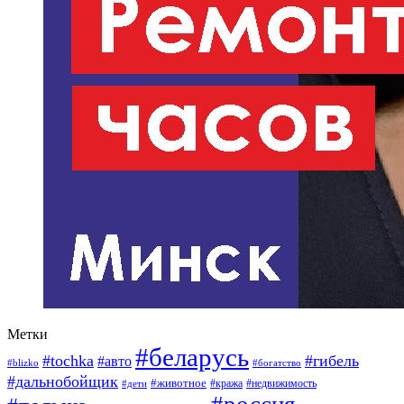
Метки
#беларусь
#tochka
#гибель
#авто
#blizko
#богатство
#дальнобойщик
#животное
#кража
#недвижимость
#дети