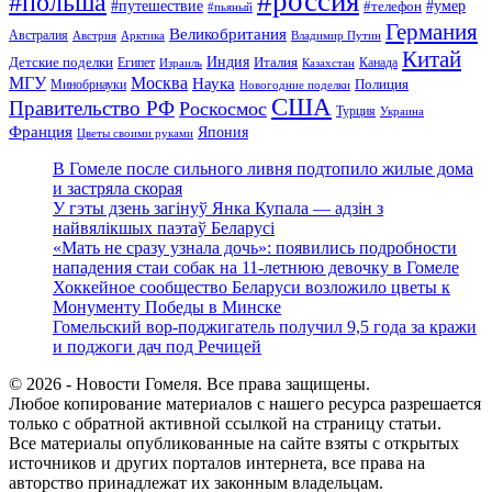
#россия
#польша
#путешествие
#умер
#телефон
#пьяный
Германия
Великобритания
Австралия
Австрия
Арктика
Владимир Путин
Китай
Детские поделки
Индия
Египет
Италия
Канада
Израиль
Казахстан
МГУ
Москва
Наука
Полиция
Минобрнауки
Новогодние поделки
США
Правительство РФ
Роскосмос
Турция
Украина
Франция
Япония
Цветы своими руками
В Гомеле после сильного ливня подтопило жилые дома
и застряла скорая
У гэты дзень загінуў Янка Купала — адзін з
найвялікшых паэтаў Беларусі
«Мать не сразу узнала дочь»: появились подробности
нападения стаи собак на 11-летнюю девочку в Гомеле
Хоккейное сообщество Беларуси возложило цветы к
Монументу Победы в Минске
Гомельский вор-поджигатель получил 9,5 года за кражи
и поджоги дач под Речицей
© 2026 - Новости Гомеля. Все права защищены.
Любое копирование материалов с нашего ресурса разрешается
только с обратной активной ссылкой на страницу статьи.
Все материалы опубликованные на сайте взяты с открытых
источников и других порталов интернета, все права на
авторство принадлежат их законным владельцам.