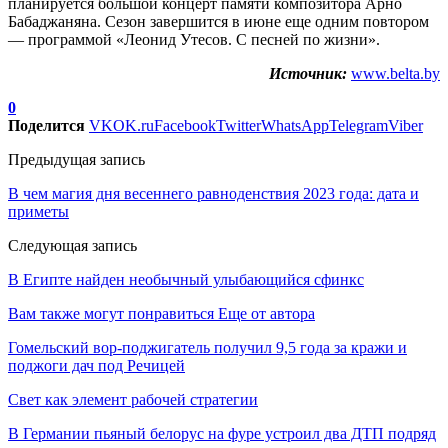
планируется большой концерт памяти композитора Арно
Бабаджаняна. Сезон завершится в июне еще одним повтором
— программой «Леонид Утесов. С песней по жизни».
Источник:
www.belta.by
0
Поделится
VK
OK.ru
Facebook
Twitter
WhatsApp
Telegram
Viber
Предыдущая запись
В чем магия дня весеннего равноденствия 2023 года: дата и
приметы
Следующая запись
В Египте найден необычный улыбающийся сфинкс
Вам также могут понравиться
Еще от автора
Гомельский вор-поджигатель получил 9,5 года за кражи и
поджоги дач под Речицей
Свет как элемент рабочей стратегии
В Германии пьяный белорус на фуре устроил два ДТП подряд