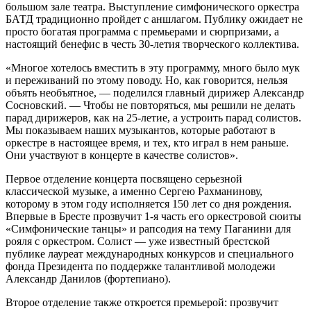
большом зале театра. Выступление симфонического оркестра
БАТД традиционно пройдет с аншлагом. Публику ожидает не
просто богатая программа с премьерами и сюрпризами, а
настоящий бенефис в честь 30-летия творческого коллектива.
«Многое хотелось вместить в эту программу, много было мук
и переживаний по этому поводу. Но, как говорится, нельзя
объять необъятное, — поделился главный дирижер Александр
Сосновский. — Чтобы не повторяться, мы решили не делать
парад дирижеров, как на 25-летие, а устроить парад солистов.
Мы показываем наших музыкантов, которые работают в
оркестре в настоящее время, и тех, кто играл в нем раньше.
Они участвуют в концерте в качестве солистов».
Первое отделение концерта посвящено серьезной
классической музыке, а именно Сергею Рахманинову,
которому в этом году исполняется 150 лет со дня рождения.
Впервые в Бресте прозвучит 1-я часть его оркестровой сюиты
«Симфонические танцы» и рапсодия на тему Паганини для
рояля с оркестром. Солист — уже известный брестской
публике лауреат международных конкурсов и специального
фонда Президента по поддержке талантливой молодежи
Александр Данилов (фортепиано).
Второе отделение также откроется премьерой: прозвучит