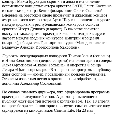
концерт Макса Бруха для скрипки и альта в исполнении
бессменного концертмейстера оркестра БАТД Ольги Костенко
и солистки оркестра Белгосфилармонии Олеси Солистой.
Впервые на брестской сцене прозвучит и джазовый концерт
американского композитора Арти Шоу в исполнении лауреата
международных и республиканских конкурсов солиста
оркестра Игоря Дуцкого (кларнет). В качестве солистов
выступят также артист оркестра Большого театра Беларуси
лауреат международных конкурсов Дмитрий Яроцевич
(кларнет), обладатель Гран-при конкурса «Маладыя таленты
Беларусi» Алексей Иордосополь (саксофон).
Лауреаты международных конкурсов Таисия Засим (сопрано)
и Нина Золотницкая (меццо-сопрано) исполнят арии из оперы
Жака Оффенбаха «Сказки Гофмана» и оперетты Франца
Легара «Цыган-премьер». «В завершение программы публику
ждет сюрприз — номер, посвященный юбилею коллектива.
Это всем известная песня в оригинальной обработке», —
дополнил Александр Сосновский.
По словам главного дирижера, уже сформирована программа
оркестра на следующий сезон. А до конца нынешнего
публику ждут еще три встречи с коллективом. Так, 18 апреля
по просьбе зрителей повторно прозвучит симфоническое шоу
саундтреков из кинофильмов Cinema Life. На 23 мая