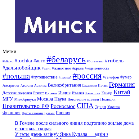
Метки
#беларусь
#tochka
#гибель
#авто
#blizko
#богатство
#дальнобойщик
#животное
#кража
#недвижимость
#дети
#россия
#польша
#путешествие
#умер
#телефон
#пьяный
Германия
Великобритания
Австралия
Австрия
Арктика
Владимир Путин
Китай
Детские поделки
Индия
Египет
Италия
Канада
Израиль
Казахстан
МГУ
Москва
Наука
Полиция
Минобрнауки
Новогодние поделки
США
Правительство РФ
Роскосмос
Турция
Украина
Франция
Япония
Цветы своими руками
В Гомеле после сильного ливня подтопило жилые дома
и застряла скорая
У гэты дзень загінуў Янка Купала — адзін з