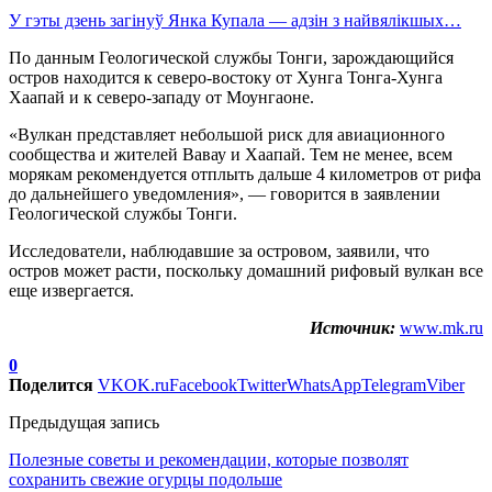
У гэты дзень загінуў Янка Купала — адзін з найвялікшых…
По данным Геологической службы Тонги, зарождающийся
остров находится к северо-востоку от Хунга Тонга-Хунга
Хаапай и к северо-западу от Моунгаоне.
«Вулкан представляет небольшой риск для авиационного
сообщества и жителей Вавау и Хаапай. Тем не менее, всем
морякам рекомендуется отплыть дальше 4 километров от рифа
до дальнейшего уведомления», — говорится в заявлении
Геологической службы Тонги.
Исследователи, наблюдавшие за островом, заявили, что
остров может расти, поскольку домашний рифовый вулкан все
еще извергается.
Источник:
www.mk.ru
0
Поделится
VK
OK.ru
Facebook
Twitter
WhatsApp
Telegram
Viber
Предыдущая запись
Полезные советы и рекомендации, которые позволят
сохранить свежие огурцы подольше