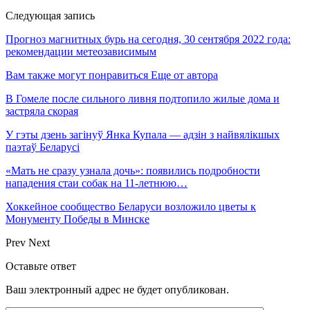
Следующая запись
Прогноз магнитных бурь на сегодня, 30 сентября 2022 года:
рекомендации метеозависимым
Вам также могут понравиться
Еще от автора
В Гомеле после сильного ливня подтопило жилые дома и
застряла скорая
У гэты дзень загінуў Янка Купала — адзін з найвялікшых
паэтаў Беларусі
«Мать не сразу узнала дочь»: появились подробности
нападения стаи собак на 11-летнюю…
Хоккейное сообщество Беларуси возложило цветы к
Монументу Победы в Минске
Prev
Next
Оставьте ответ
Ваш электронный адрес не будет опубликован.