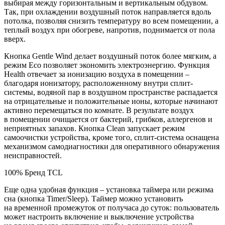
выбирая между горизонтальным и вертикальным обдувом.
Так, при охлаждении воздушный поток направляется вдоль
потолка, позволяя снизить температуру во всем помещении, а
теплый воздух при обогреве, напротив, поднимается от пола
вверх.
Кнопка Gentle Wind делает воздушный поток более мягким, а
режим Eco позволяет экономить электроэнергию. Функция
Health отвечает за ионизацию воздуха в помещении –
благодаря ионизатору, расположенному внутри сплит-
системы, водяной пар в воздушном пространстве распадается
на отрицательные и положительные ионы, которые начинают
активно перемещаться по комнате. В результате воздух
в помещении очищается от бактерий, грибков, аллергенов и
неприятных запахов. Кнопка Clean запускает режим
самоочистки устройства, кроме того, сплит-система оснащена
механизмом самодиагностики для оперативного обнаружения
неисправностей.
100% Бренд TCL
Еще одна удобная функция – установка таймера или режима
сна (кнопка Timer/Sleep). Таймер можно установить
на временной промежуток от получаса до суток: пользователь
может настроить включение и выключение устройства