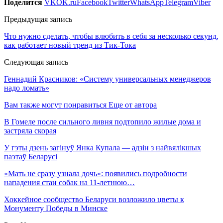
Поделится
VK
OK.ru
Facebook
Twitter
WhatsApp
Telegram
Viber
Предыдущая запись
Что нужно сделать, чтобы влюбить в себя за несколько секунд,
как работает новый тренд из Тик-Тока
Следующая запись
Геннадий Красников: «Систему универсальных менеджеров
надо ломать»
Вам также могут понравиться
Еще от автора
В Гомеле после сильного ливня подтопило жилые дома и
застряла скорая
У гэты дзень загінуў Янка Купала — адзін з найвялікшых
паэтаў Беларусі
«Мать не сразу узнала дочь»: появились подробности
нападения стаи собак на 11-летнюю…
Хоккейное сообщество Беларуси возложило цветы к
Монументу Победы в Минске