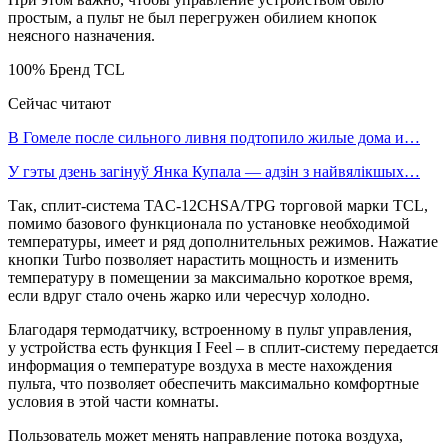
простым, а пульт не был перегружен обилием кнопок
неясного назначения.
100% Бренд TCL
Сейчас читают
В Гомеле после сильного ливня подтопило жилые дома и…
У гэты дзень загінуў Янка Купала — адзін з найвялікшых…
Так, сплит-система TAC-12CHSA/TPG торговой марки TCL,
помимо базового функционала по установке необходимой
температуры, имеет и ряд дополнительных режимов. Нажатие
кнопки Turbo позволяет нарастить мощность и изменить
температуру в помещении за максимально короткое время,
если вдруг стало очень жарко или чересчур холодно.
Благодаря термодатчику, встроенному в пульт управления,
у устройства есть функция I Feel – в сплит-систему передается
информация о температуре воздуха в месте нахождения
пульта, что позволяет обеспечить максимально комфортные
условия в этой части комнаты.
Пользователь может менять направление потока воздуха,