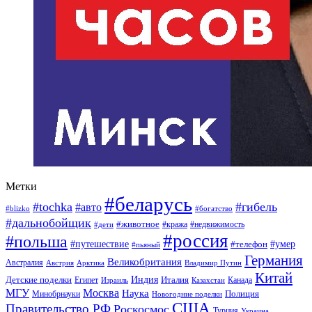
Метки
#беларусь
#tochka
#гибель
#авто
#blizko
#богатство
#дальнобойщик
#животное
#кража
#недвижимость
#дети
#россия
#польша
#путешествие
#умер
#телефон
#пьяный
Германия
Великобритания
Австралия
Австрия
Арктика
Владимир Путин
Китай
Детские поделки
Индия
Египет
Италия
Канада
Израиль
Казахстан
МГУ
Москва
Наука
Полиция
Минобрнауки
Новогодние поделки
США
Правительство РФ
Роскосмос
Турция
Украина