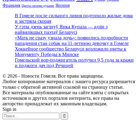
Франция
Япония
Цветы своими руками
В Гомеле после сильного ливня подтопило жилые дома
и застряла скорая
У гэты дзень загінуў Янка Купала — адзін з
найвялікшых паэтаў Беларусі
«Мать не сразу узнала дочь»: появились подробности
нападения стаи собак на 11-летнюю девочку в Гомеле
Хоккейное сообщество Беларуси возложило цветы к
Монументу Победы в Минске
Гомельский вор-поджигатель получил 9,5 года за кражи
и поджоги дач под Речицей
© 2026 - Новости Гомеля. Все права защищены.
Любое копирование материалов с нашего ресурса разрешается
только с обратной активной ссылкой на страницу статьи.
Все материалы опубликованные на сайте взяты с открытых
источников и других порталов интернета, все права на
авторство принадлежат их законным владельцам.
Sign in