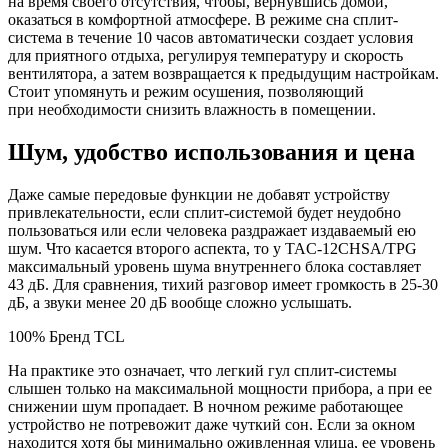
на время своего отсутствия, чтобы, вернувшись домой,
оказаться в комфортной атмосфере. В режиме сна сплит-
система в течение 10 часов автоматически создает условия
для приятного отдыха, регулируя температуру и скорость
вентилятора, а затем возвращается к предыдущим настройкам.
Стоит упомянуть и режим осушения, позволяющий
при необходимости снизить влажность в помещении.
Шум, удобство использования и цена
Даже самые передовые функции не добавят устройству
привлекательности, если сплит-системой будет неудобно
пользоваться или если человека раздражает издаваемый ею
шум. Что касается второго аспекта, то у TAC-12CHSA/TPG
максимальный уровень шума внутреннего блока составляет
43 дБ. Для сравнения, тихий разговор имеет громкость в 25-30
дБ, а звуки менее 20 дБ вообще сложно услышать.
100% Бренд TCL
На практике это означает, что легкий гул сплит-системы
слышен только на максимальной мощности прибора, а при ее
снижении шум пропадает. В ночном режиме работающее
устройство не потревожит даже чуткий сон. Если за окном
находится хотя бы минимально оживленная улица, ее уровень